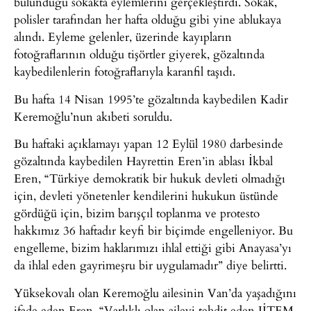
bulunduğu sokakta eylemlerini gerçekleştirdi. Sokak,
polisler tarafından her hafta olduğu gibi yine ablukaya
alındı. Eyleme gelenler, üzerinde kayıpların
fotoğraflarının olduğu tişörtler giyerek, gözaltında
kaybedilenlerin fotoğraflarıyla karanfil taşıdı.
Bu hafta 14 Nisan 1995’te gözaltında kaybedilen Kadir
Keremoğlu’nun akıbeti soruldu.
Bu haftaki açıklamayı yapan 12 Eylül 1980 darbesinde
gözaltında kaybedilen Hayrettin Eren’in ablası İkbal
Eren, “Türkiye demokratik bir hukuk devleti olmadığı
için, devleti yönetenler kendilerini hukukun üstünde
gördüğü için, bizim barışçıl toplanma ve protesto
hakkımız 36 haftadır keyfi bir biçimde engelleniyor. Bu
engelleme, bizim haklarımızı ihlal ettiği gibi Anayasa’yı
da ihlal eden gayrimeşru bir uygulamadır” diye belirtti.
Yüksekovalı olan Keremoğlu ailesinin Van’da yaşadığını
ifade eden Eren, “Varlıklı olan aileyi tehdit eden JİTEM