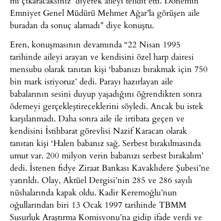
mı çıkaracaksınız’ diyerek aileyi tehdit etti. Dönemin
Emniyet Genel Müdürü Mehmet Ağar’la görüşen aile
buradan da sonuç alamadı” diye konuştu.
Eren, konuşmasının devamında “22 Nisan 1995
tarihinde aileyi arayan ve kendisini özel harp dairesi
mensubu olarak tanıtan kişi ‘babanızı bırakmak için 750
bin mark istiyoruz’ dedi. Parayı hazırlayan aile
babalarının sesini duyup yaşadığını öğrendikten sonra
ödemeyi gerçekleştireceklerini söyledi. Ancak bu istek
karşılanmadı. Daha sonra aile ile irtibata geçen ve
kendisini İstihbarat görevlisi Nazif Karacan olarak
tanıtan kişi ‘Halen babanız sağ. Serbest bırakılmasında
umut var. 200 milyon verin babanızı serbest bırakalım’
dedi. İstenen fidye Ziraat Bankası Kavaklıdere Şubesi’ne
yatırıldı. Olay, Aktüel Dergisi’nin 285 ve 286 sayılı
nüshalarında kapak oldu. Kadir Keremoğlu’nun
oğullarından biri 13 Ocak 1997 tarihinde TBMM
Susurluk Araştırma Komisyonu’na gidip ifade verdi ve