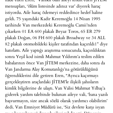
mensupları, ‘ölüm listesinde adınız var’ diyerek haraç
istiyordu. Aile haraç ödemeyi reddedince hedef haline
geldi. 75 yaşındaki Kadir Keremoğlu 14 Nisan 1995
tarihinde Van merkezdeki Keremoğlu Camii’nden
çıkarken 01 EA 600 plakalı Beyaz Toros, 65 ER 279
plakalı Doğan, 06 FH 600 plakalı Broadway ve 34 ALL
82 plakalı otomobildeki kişiler tarafından kaçırıldı1” diye
hatırlattı. Aile yaptığı araştırma sonucunda, kaçırıldıktan
sonra Yeşil kod isimli Mahmut Yıldırım’a teslim edilen
babalarının önce Van JİTEM merkezine, daha sonra da
Van Jandarma Alay Komutanlığı’na götürüldüğünü
öğrendiklerini dile getiren Eren, “Ayrıca kaçırmayı
gerçekleştiren araçlardaki JİTEM’le ilişkili şahısların
kimlik bilgilerine de ulaştı. Van Valisi Mahmut Yılbaş’a
giderek yardım talebinde bulunan aileye vali, ‘bana yazılı
başvurmayın, size ancak sözlü olarak yardımcı olabilirim’
dedi. Van Emniyet Müdürü ise, ‘Siz devlete karşı isyan