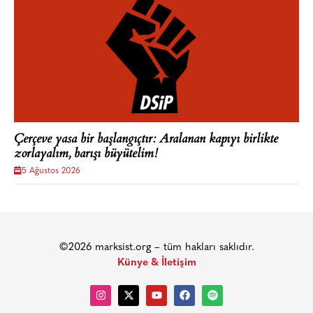
Çerçeve yasa bir başlangıçtır: Aralanan kapıyı birlikte
zorlayalım, barışı büyütelim!
5 Ağustos 2026
©2026 marksist.org – tüm hakları saklıdır.
Künye & İletişim