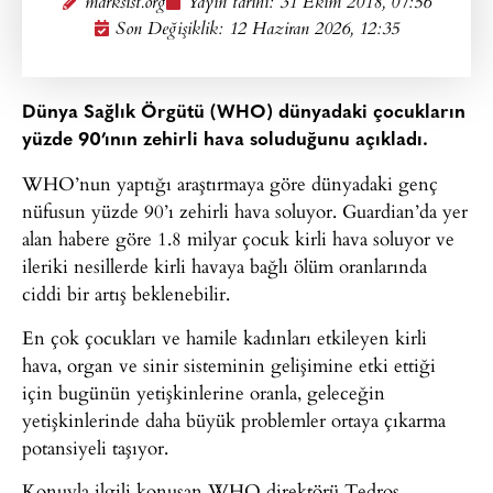
marksist.org
Yayın tarihi:
31 Ekim 2018, 07:56
Son Değişiklik: 12 Haziran 2026, 12:35
Dünya Sağlık Örgütü (WHO) dünyadaki çocukların
yüzde 90’ının zehirli hava soluduğunu açıkladı.
WHO’nun yaptığı araştırmaya göre dünyadaki genç
nüfusun yüzde 90’ı zehirli hava soluyor. Guardian’da yer
alan habere göre 1.8 milyar çocuk kirli hava soluyor ve
ileriki nesillerde kirli havaya bağlı ölüm oranlarında
ciddi bir artış beklenebilir.
En çok çocukları ve hamile kadınları etkileyen kirli
hava, organ ve sinir sisteminin gelişimine etki ettiği
için bugünün yetişkinlerine oranla, geleceğin
yetişkinlerinde daha büyük problemler ortaya çıkarma
potansiyeli taşıyor.
Konuyla ilgili konuşan WHO direktörü Tedros