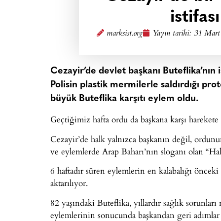
istifas
marksist.org
Yayın tarihi:
31 Mart
Cezayir’de devlet başkanı Buteflika’nın i
Polisin plastik mermilerle saldırdığı pr
büyük Buteflika karşıtı eylem oldu.
Geçtiğimiz hafta ordu da başkana karşı harekete
Cezayir’de halk yalnızca başkanın değil, ordunu
ve eylemlerde Arap Baharı’nın sloganı olan “Halk
6 haftadır süren eylemlerin en kalabalığı önceki
aktarılıyor.
82 yaşındaki Buteflika, yıllardır sağlık sorunl
eylemlerinin sonucunda başkandan geri adımlar d