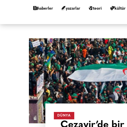
haberler
yazarlar
teori
kültür
DÜNYA
Cezayir’de bir