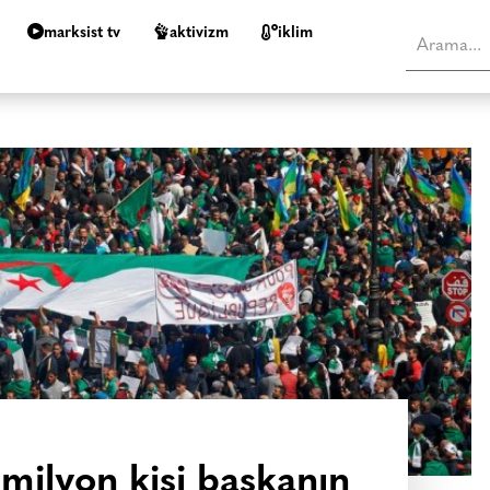
marksist tv
aktivizm
i̇klim
 milyon kişi başkanın