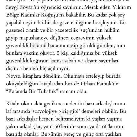
Sevgi Soysal’ın öğrencisi sayılırım. Merak eden Yıldırım
Bölge Kadınlar Koğuşu’na bakabilir. Bu kadar çok şey
yapabilmeyi tabii bir de gazeteciliğime borçluyum. Bir
gazeteci olarak ve bir gazetecilik ‘suç’undan hüküm
giyip mapushaneye düşünce, cezaevinin yüksek
güvenlikli bölümü bana munasip görüldüğünden, tüm
bunlara vaktim oluyor. 5 kişi kaldığımız bu yüksek
güvenlikli koğuşun kapısı sabah ve akşam sayımları
dışında hemen hiç açılmıyor.
Neyse, kitaplara dönelim. Okumayı erteleyip burada
okuyabildiğim kitaplardan biri de Orhan Pamuk’un
“Kafamda Bir Tuhaflık” romanı oldu.
Kitabı okumakta gecikme nedenim bazı arkadaşlarımın
laf arasında ‘sosyolojiye giriş gibi’ demeleri olabilir. Bu
bazı arkadaşlar hemen belirtmeliyim ki yaşları yaşıma
yakın arkadaşlar, yani 50’lerinin sonu ya da 60’larının
başında olanlar. Bugünün genç ve genç orta yaşlıları