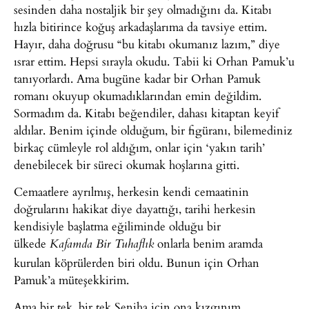
sesinden daha nostaljik bir şey olmadığını da. Kitabı
hızla bitirince koğuş arkadaşlarıma da tavsiye ettim.
Hayır, daha doğrusu “bu kitabı okumanız lazım,” diye
ısrar ettim. Hepsi sırayla okudu. Tabii ki Orhan Pamuk’u
tanıyorlardı. Ama bugüne kadar bir Orhan Pamuk
romanı okuyup okumadıklarından emin değildim.
Sormadım da. Kitabı beğendiler, dahası kitaptan keyif
aldılar. Benim içinde olduğum, bir figüranı, bilemediniz
birkaç cümleyle rol aldığım, onlar için ‘yakın tarih’
denebilecek bir süreci okumak hoşlarına gitti.
Cemaatlere ayrılmış, herkesin kendi cemaatinin
doğrularını hakikat diye dayattığı, tarihi herkesin
kendisiyle başlatma eğiliminde olduğu bir
ülkede
onlarla benim aramda
Kafamda Bir Tuhaflık
kurulan köprülerden biri oldu. Bunun için Orhan
Pamuk’a müteşekkirim.
Ama bir tek, bir tek Seniha için ona kızgınım.