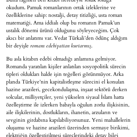
okudum. Pamuk romanlarının ortak izleklerine ve
özelliklerine sahip: nostalji, detay titizliği, usta roman
matematiği. Ama iddialı olup bu romanın Pamuk’un
ustalık dönemi ürünü olduğunu söyleyeceğim. Çok
akıcı bir anlatımı var. Vedat Türkali’den ödünç aldığım
bir deyişle
.
romanı edebiyattan kurtarmış
Bu asla kitabın edebi olmadığı anlamına gelmiyor.
Romanda yaratılan kişiler anlatılan sosyopolitik sürecin
tipleri oldukları halde işin teğelleri görünmüyor. Arka
planda Türkiye’nin kapitalistleşme sürecini el konulan
hazine arazileri, gecekondulaşma, inşaat sektörü derken
solcular, milliyetçiler, yeni yükselen siyasal İslam hatta
özelleştirme ile izlerken babayla oğulun zorlu ilişkisinin,
aile ilişkilerinin, dostlukların, ihanetin, arzuların ve
sevginin girdabına kapılabiliyorsunuz. Yeni mahallelerin
oluşumu ve hazine arazileri üzerinden sermaye birikimi,
elektriğin özelleştirilmesi süreçlerindeki detay bilgi