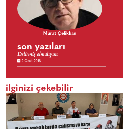
Murat Çelikkan
son yazıları
Delirmiş olmalıyım
12 Ocak 2018
ilginizi çekebilir