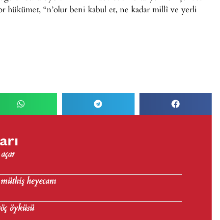
r hükümet, “n’olur beni kabul et, ne kadar millî ve yerli
arı
 açar
 müthiş heyecanı
göç öyküsü