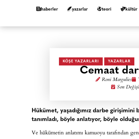
haberler
yazarlar
teori
kültür
KÖŞE YAZARLARI
YAZARLAR
Cemaat dar
Roni Margulies
Son Değişi
Hükümet, yaşadığımız darbe girişimini 
tanımladı, böyle anlatıyor, böyle olduğ
Ve hükümetin anlatımı kamuoyu tarafından genel