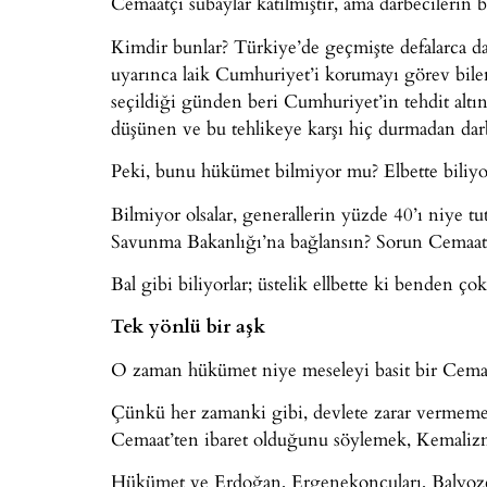
Cemaatçi subaylar katılmıştır, ama darbecilerin 
Kimdir bunlar? Türkiye’de geçmişte defalarca da
uyarınca laik Cumhuriyet’i korumayı görev bile
seçildiği günden beri Cumhuriyet’in tehdit altın
düşünen ve bu tehlikeye karşı hiç durmadan dar
Peki, bunu hükümet bilmiyor mu? Elbette biliyo
Bilmiyor olsalar, generallerin yüzde 40’ı niye tu
Savunma Bakanlığı’na bağlansın? Sorun Cemaat’le
Bal gibi biliyorlar; üstelik ellbette ki benden çok
Tek yönlü bir aşk
O zaman hükümet niye meseleyi basit bir Cemaa
Çünkü her zamanki gibi, devlete zarar vermemey
Cemaat’ten ibaret olduğunu söylemek, Kemalizm’
Hükümet ve Erdoğan, Ergenekoncuları, Balyozcula