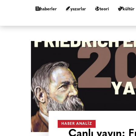
haberler
yazarlar
teori
kültür
HABER ANALIZ
Canlı yayın: 