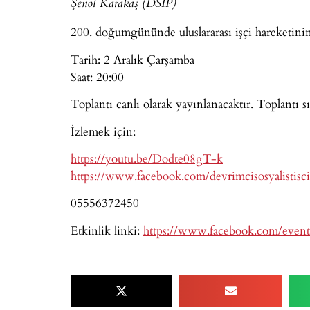
Şenol Karakaş (DSİP)
200. doğumgününde uluslararası işçi hareketini
Tarih: 2 Aralık Çarşamba
Saat: 20:00
Toplantı canlı olarak yayınlanacaktır. Toplantı sı
İzlemek için:
https://youtu.be/Dodte08gT-k
https://www.facebook.com/devrimcisosyalistisc
05556372450
Etkinlik linki:
https://www.facebook.com/even