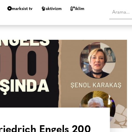
marksist tv
aktivizm
i̇klim
Friedrich Engels 200