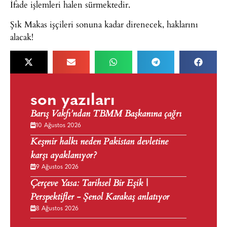
İfade işlemleri halen sürmektedir.
Şık Makas işçileri sonuna kadar direnecek, haklarını
alacak!
son yazıları
Barış Vakfı’ndan TBMM Başkanına çağrı
10 Ağustos 2026
Keşmir halkı neden Pakistan devletine
karşı ayaklanıyor?
9 Ağustos 2026
Çerçeve Yasa: Tarihsel Bir Eşik |
Perspektifler - Şenol Karakaş anlatıyor
8 Ağustos 2026