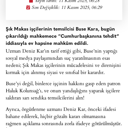
Yayın tarihi:
11 Kasım 2025, 06:28
Son Değişiklik: 11 Kasım 2025, 06:29
Şık Makas işçilerinin temsilcisi Buse Kara, bugün
çıkarıldığı mahkemece “Cumhurbaşkanına tehdit”
iddiasıyla ev hapsine mahkûm edildi.
Uzman Deniz Kar’ın tarif ettiği gibi, Buse’nin yaptığı
sosyal medya paylaşımından suç yaratılmasının esas
nedeni; Şık Makas işçilerinin mücadelesini ve direnişini
kırmak için alınmış siyasi ve sınıfsal bir karardır.
Buse’yi değil, binlerce işçinin hakkını gasp eden patron
Haluk Kolunsağ’ı, ve onun yandaşlığını yaparak işçilere
saldıran sarı sendika temsilcilerini alın!
Ayrıca, örgütlenme uzmanı Deniz Kar, önceki ifadesi
bahane edilerek, hiçbir gözaltı kararı olmamasına
rağmen açıklama sonrasında zorla ifadeye götürülmüştür.