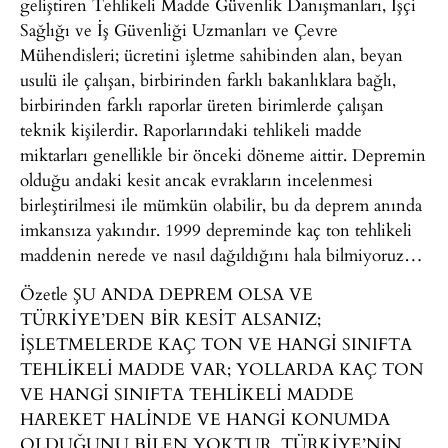
geliştiren Tehlikeli Madde Güvenlik Danışmanları, İşçi
Sağlığı ve İş Güvenliği Uzmanları ve Çevre
Mühendisleri; ücretini işletme sahibinden alan, beyan
usulü ile çalışan, birbirinden farklı bakanlıklara bağlı,
birbirinden farklı raporlar üreten birimlerde çalışan
teknik kişilerdir. Raporlarındaki tehlikeli madde
miktarları genellikle bir önceki döneme aittir. Depremin
olduğu andaki kesit ancak evrakların incelenmesi
birleştirilmesi ile mümkün olabilir, bu da deprem anında
imkansıza yakındır. 1999 depreminde kaç ton tehlikeli
maddenin nerede ve nasıl dağıldığını hala bilmiyoruz…
Özetle ŞU ANDA DEPREM OLSA VE
TÜRKİYE’DEN BİR KESİT ALSANIZ;
İŞLETMELERDE KAÇ TON VE HANGİ SINIFTA
TEHLİKELİ MADDE VAR; YOLLARDA KAÇ TON
VE HANGİ SINIFTA TEHLİKELİ MADDE
HAREKET HALİNDE VE HANGİ KONUMDA
OLDUĞUNU BİLEN YOKTUR. TÜRKİYE’NİN