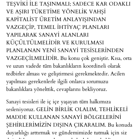
TEŞVİKİ İLE TAŞINMALI; SADECE KAR ODAKLI
VE AŞIRI TÜKETİME YÖNELİK VAHŞİ
KAPİTALİST ÜRETİM ANLAYIŞINDAN
VAZGEÇİP, TEMEL İHTİYAÇ PLANLARI
YAPILARAK SANAYİ ALANLARI
KÜÇÜLTÜLMELİDİR VE KURULMASI
PLANLANAN YENİ SANAYİ TESİSLERİNDEN
VAZGEÇİLMELİDİR. Bu konu çok geniştir. Kısa, orta
ve uzun vadede tüm bakanlıkların koordineli olarak
tedbirler alması ve geliştirmesi gerekmektedir. Acilen
yapılması gerekenlerle ilgili onlarca sorumuzu
bakanlıklara yönelttik, cevaplarını bekliyoruz.
Sanayi tesisleri ile iç içe yaşayan tüm halkımıza
sesleniyoruz. GELİN BİRLİK OLALIM, TEHLİKELİ
MADDE KULLANAN SANAYİ BÖLGELERİNİ
ŞEHİRLERİMİZİN DIŞINA ÇIKARALIM. Bu konuda
duyarlılığı arttırmak ve gündemimizde tutmak için siz