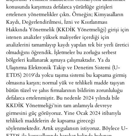
konusunda karşımıza defalarca yürürlüğe girişleri
ertelenen yönetmelikler çıktı. Örneğin; Kimyasalların
Kaydı, Değerlendirilmesi, İzni ve Kısıtlanması
Hakkında Yönetmelik (KKDİK Yönetmeliği) girişi için
istenen analizler yüksek maliyetler içerdiği için
analizlerini tamamlayıp kaydı yapılan tek bir yerli üretici
olmadığını öğrendik. İşletmeler bu zorluğu serbest
bölgeleri kullanarak aşmaya çalışmaktadır. Ya da
Ulaştırma Elektronik Takip ve Denetim Sistemi (U-
ETDS) 2019’da yolcu taşıma sistemi bu kapsama girmiş
olmasına karşın; normal yük ve tehlikeli madde taşıyan
bütün tüzel ve şahıs firmalarının bildirim zorunluluğu
defalarca ertelenmiştir. Bu nedenle 2024 yılında bile
KKDİK Yönetmeliği’nin tam anlamıyla devreye
girmesini güç görüyoruz. Yine Ocak 2024 itibarıyla
tehlikeli maddelerin de kapsama gireceği
söylenmektedir. Artık uygulansın istiyoruz. Böylece U-
ETDS ile karayollarında hareket halinde bulunan