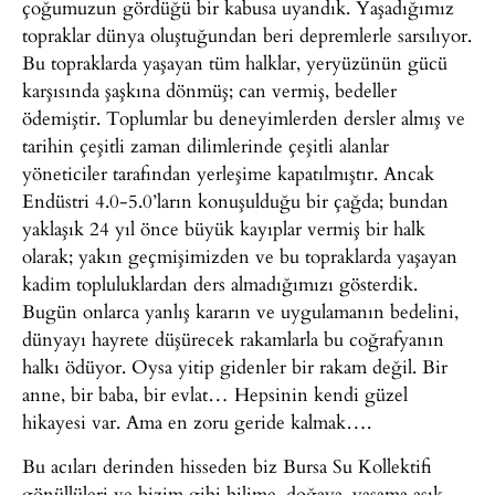
çoğumuzun gördüğü bir kabusa uyandık. Yaşadığımız
topraklar dünya oluştuğundan beri depremlerle sarsılıyor.
Bu topraklarda yaşayan tüm halklar, yeryüzünün gücü
karşısında şaşkına dönmüş; can vermiş, bedeller
ödemiştir. Toplumlar bu deneyimlerden dersler almış ve
tarihin çeşitli zaman dilimlerinde çeşitli alanlar
yöneticiler tarafından yerleşime kapatılmıştır. Ancak
Endüstri 4.0-5.0’ların konuşulduğu bir çağda; bundan
yaklaşık 24 yıl önce büyük kayıplar vermiş bir halk
olarak; yakın geçmişimizden ve bu topraklarda yaşayan
kadim topluluklardan ders almadığımızı gösterdik.
Bugün onlarca yanlış kararın ve uygulamanın bedelini,
dünyayı hayrete düşürecek rakamlarla bu coğrafyanın
halkı ödüyor. Oysa yitip gidenler bir rakam değil. Bir
anne, bir baba, bir evlat… Hepsinin kendi güzel
hikayesi var. Ama en zoru geride kalmak….
Bu acıları derinden hisseden biz Bursa Su Kollektifi
gönüllüleri ve bizim gibi bilime, doğaya, yaşama aşık