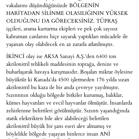
vakalarını düşündüğünüzde BÖLGENİN
HARİTADAN SİLİNME OLASILIĞININ YÜKSEK
OLDUĞUNU DA GÖRECEKSİNİZ. TÜPRAŞ
işçileri, arama kurtarma ekipleri ve pek çok sayısız
kahraman canlarını hiçe sayarak yaptıkları mücadele ile
yaşanan olay olabilecek en az zararla atlatılmıştır.
İKİNCİ olay ise AKSA Sanayi A.Ş.’den 6400 ton
akrilonitril tehlikeli maddesinin toprağa, denize ve
buharlaşarak havaya karışmasıdır. Boşalan miktar öylesine
büyüktür ki Kanada’da 4500 işletmeden 176 yılda sızan
akrilonitril bu kaza ile bir anda çevreye yayılmıştır.
Sızıntının olduğu bölgede bitkiler kurumuş, balıklar,
kümes hayvanları ve evcil hayvanlar ölmüştür. İnsanlarda
zehirlenme belirtileri görülmüştür. Sızıntı yaşandığında
statik elektrikten bile alev alabileceği belirtilen
akrilonitril büyük bir şans eseri alev almamış ve
böylelikle bölgede yaşayan binlerce insan ANİ