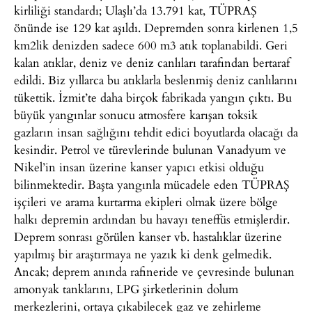
kirliliği standardı; Ulaşlı’da 13.791 kat, TÜPRAŞ
önünde ise 129 kat aşıldı. Depremden sonra kirlenen 1,5
km2lik denizden sadece 600 m3 atık toplanabildi. Geri
kalan atıklar, deniz ve deniz canlıları tarafından bertaraf
edildi. Biz yıllarca bu atıklarla beslenmiş deniz canlılarını
tükettik. İzmit’te daha birçok fabrikada yangın çıktı. Bu
büyük yangınlar sonucu atmosfere karışan toksik
gazların insan sağlığını tehdit edici boyutlarda olacağı da
kesindir. Petrol ve türevlerinde bulunan Vanadyum ve
Nikel’in insan üzerine kanser yapıcı etkisi olduğu
bilinmektedir. Başta yangınla mücadele eden TÜPRAŞ
işçileri ve arama kurtarma ekipleri olmak üzere bölge
halkı depremin ardından bu havayı teneffüs etmişlerdir.
Deprem sonrası görülen kanser vb. hastalıklar üzerine
yapılmış bir araştırmaya ne yazık ki denk gelmedik.
Ancak; deprem anında rafineride ve çevresinde bulunan
amonyak tanklarını, LPG şirketlerinin dolum
merkezlerini, ortaya çıkabilecek gaz ve zehirleme