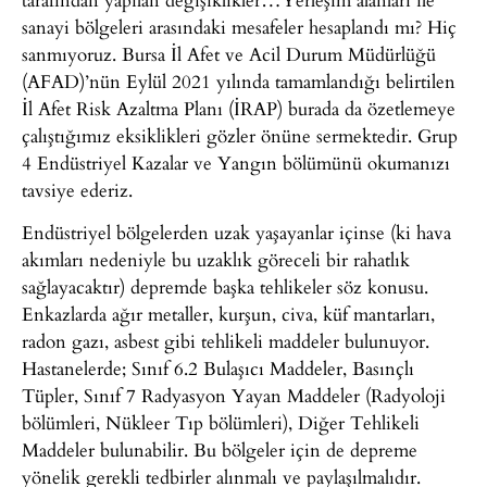
sanayi bölgeleri arasındaki mesafeler hesaplandı mı? Hiç
sanmıyoruz. Bursa İl Afet ve Acil Durum Müdürlüğü
(AFAD)’nün Eylül 2021 yılında tamamlandığı belirtilen
İl Afet Risk Azaltma Planı (İRAP) burada da özetlemeye
çalıştığımız eksiklikleri gözler önüne sermektedir. Grup
4 Endüstriyel Kazalar ve Yangın bölümünü okumanızı
tavsiye ederiz.
Endüstriyel bölgelerden uzak yaşayanlar içinse (ki hava
akımları nedeniyle bu uzaklık göreceli bir rahatlık
sağlayacaktır) depremde başka tehlikeler söz konusu.
Enkazlarda ağır metaller, kurşun, civa, küf mantarları,
radon gazı, asbest gibi tehlikeli maddeler bulunuyor.
Hastanelerde; Sınıf 6.2 Bulaşıcı Maddeler, Basınçlı
Tüpler, Sınıf 7 Radyasyon Yayan Maddeler (Radyoloji
bölümleri, Nükleer Tıp bölümleri), Diğer Tehlikeli
Maddeler bulunabilir. Bu bölgeler için de depreme
yönelik gerekli tedbirler alınmalı ve paylaşılmalıdır.