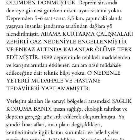
ÖLÜMDEN DÖNMÜŞTÜR. Deprem sırasında
devreye girmesi gereken erken uyarı sistemi yoktu.
Depremden 5-6 saat sonra 8,5 km. çapındaki alanda
yaşayan insanlar jandarma tarafından dağlara yö
nlendirilmiştir. ARAMA KURTARMA ÇALIŞMALARI
ZEHİRLİ GAZ NEDENİYLE ENGELLENMİŞTİR
VE ENKAZ ALTINDA KALANLAR ÖLÜME TERK
EDİLMİŞTİR. 1999 depreminde tehlikeli maddelerden
ve karışımlarından etkilenen canlara nasıl müdahale
edileceğine dair teknik bilgi yoktu. O NEDENLE
YETERLİ MÜDAHALE VE HASTANE
TEDAVİLERİ YAPILAMAMIŞTIR.
Yerleşim alanları ile sanayi bölgeleri arasındaki SAĞLIK
KORUMA BANDI insan sağlığı, ekolojik tahribat ve
deprem gerçeği göz ardı edilerek oluşturulmuştu. Ya
şimdi? İmar afları, imar planı değişiklikleri,
kentlerimizde ilgili kamu kurumları ve belediyeler
tarafından yapılan değişiklikler…Yerleşim alanları ile