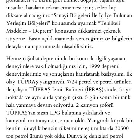
insanlar, hataların tekrar etmemesi için; sizleri hiç
dikkate almadığınız “Sanayi Bölgeleri İle İç İçe Bulunan
Yerleşim Bölgeleri” konusunda uyarmak “Tehlikeli
Maddeler – Deprem” konusuna dikkatinizi çekmek
istiyoruz. Basın açıklamamızda vereceğimiz öz bilgilerin
detaylarına raporumuzda ulaşabilirsiniz.
Henüz 6 Şubat depreminde bu konu ile ilgili yaşanan
deneyimlere vakıf olmadığımız için, 1999 depremi
deneyimlerimiz ve sonuçlarını hatırlatarak başlayalım. İlk
olay TÜPRAŞ yangınıydı. 7/24 petrol ve petrol ürünleri
ile çalışan TÜPRAŞ İzmit Rafineri (İPRAŞ)’sinde; 3 ayrı
noktada ve aynı anda yangın çıktı. 5 gün sonra bir tank
hala yanmaya devam ediyordu. 2 kamyon şoförü
TÜPRAŞ’tan sızan LPG bulutuna yakalandı ve
kamyonların tutuşması sonucu öldü. Yangında küçük bir
kentin bir aylık benzin tüketimine eşit miktarda 30500
ton petrol ürünü yok oldu. Dünya iç denizleri petrol