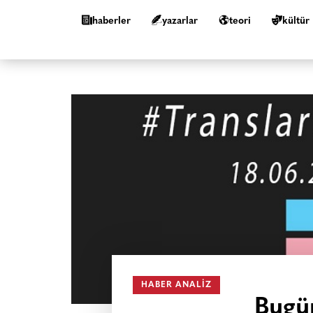
haberler
yazarlar
teori
kültür
HABER ANALIZ
Bugü