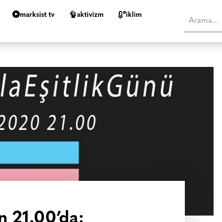
marksist tv
aktivizm
i̇klim
n 21.00’da: