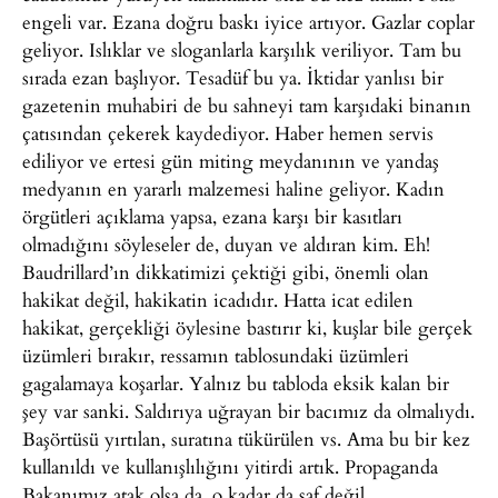
engeli var. Ezana doğru baskı iyice artıyor. Gazlar coplar
geliyor. Islıklar ve sloganlarla karşılık veriliyor. Tam bu
sırada ezan başlıyor. Tesadüf bu ya. İktidar yanlısı bir
gazetenin muhabiri de bu sahneyi tam karşıdaki binanın
çatısından çekerek kaydediyor. Haber hemen servis
ediliyor ve ertesi gün miting meydanının ve yandaş
medyanın en yararlı malzemesi haline geliyor. Kadın
örgütleri açıklama yapsa, ezana karşı bir kasıtları
olmadığını söyleseler de, duyan ve aldıran kim. Eh!
Baudrillard’ın dikkatimizi çektiği gibi, önemli olan
hakikat değil, hakikatin icadıdır. Hatta icat edilen
hakikat, gerçekliği öylesine bastırır ki, kuşlar bile gerçek
üzümleri bırakır, ressamın tablosundaki üzümleri
gagalamaya koşarlar. Yalnız bu tabloda eksik kalan bir
şey var sanki. Saldırıya uğrayan bir bacımız da olmalıydı.
Başörtüsü yırtılan, suratına tükürülen vs. Ama bu bir kez
kullanıldı ve kullanışlılığını yitirdi artık. Propaganda
Bakanımız atak olsa da, o kadar da saf değil.