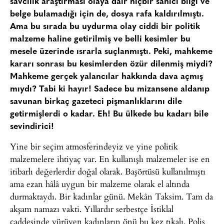
savcılık araştırması olaya dair hiçbir sahici bilgi ve
belge bulamadığı için de, dosya rafa kaldırılmıştı.
Ama bu sırada bu uydurma olay ciddi bir politik
malzeme haline getirilmiş ve belli kesimler bu
mesele üzerinde ısrarla suçlanmıştı. Peki, mahkeme
kararı sonrası bu kesimlerden özür dilenmiş miydi?
Mahkeme gerçek yalancılar hakkında dava açmış
mıydı? Tabi ki hayır! Sadece bu mizansene aldanıp
savunan birkaç gazeteci pişmanlıklarını dile
getirmişlerdi o kadar. Eh! Bu ülkede bu kadarı bile
sevindirici!
Yine bir seçim atmosferindeyiz ve yine politik
malzemelere ihtiyaç var. En kullanışlı malzemeler ise en
itibarlı değerlerdir doğal olarak. Başörtüsü kullanılmıştı
ama ezan hâlâ uygun bir malzeme olarak el altında
durmaktaydı. Bir kadınlar günü. Mekân Taksim. Tam da
akşam namazı vakti. Yıllardır serbestçe İstiklal
caddesinde yürüyen kadınların önü bu kez tıkalı. Polis