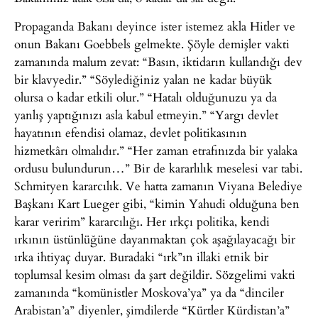
Propaganda Bakanı deyince ister istemez akla Hitler ve
onun Bakanı Goebbels gelmekte. Şöyle demişler vakti
zamanında malum zevat: “Basın, iktidarın kullandığı dev
bir klavyedir.” “Söylediğiniz yalan ne kadar büyük
olursa o kadar etkili olur.” “Hatalı olduğunuzu ya da
yanlış yaptığınızı asla kabul etmeyin.” “Yargı devlet
hayatının efendisi olamaz, devlet politikasının
hizmetkârı olmalıdır.” “Her zaman etrafınızda bir yalaka
ordusu bulundurun…” Bir de kararlılık meselesi var tabi.
Schmityen kararcılık. Ve hatta zamanın Viyana Belediye
Başkanı Kart Lueger gibi, “kimin Yahudi olduğuna ben
karar veririm” kararcılığı. Her ırkçı politika, kendi
ırkının üstünlüğüne dayanmaktan çok aşağılayacağı bir
ırka ihtiyaç duyar. Buradaki “ırk”ın illaki etnik bir
toplumsal kesim olması da şart değildir. Sözgelimi vakti
zamanında “komünistler Moskova’ya” ya da “dinciler
Arabistan’a” diyenler, şimdilerde “Kürtler Kürdistan’a”