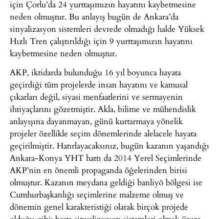
için Çorlu’da 24 yurttaşımızın hayatını kaybetmesine
neden olmuştur. Bu anlayış bugün de Ankara’da
sinyalizasyon sistemleri devrede olmadığı halde Yüksek
Hızlı Tren çalıştırıldığı için 9 yurttaşımızın hayatını
kaybetmesine neden olmuştur.
AKP, iktidarda bulunduğu 16 yıl boyunca hayata
geçirdiği tüm projelerde insan hayatını ve kamusal
çıkarları değil, siyasi menfaatlerini ve sermayenin
ihtiyaçlarını gözetmiştir. Akla, bilime ve mühendislik
anlayışına dayanmayan, günü kurtarmaya yönelik
projeler özellikle seçim dönemlerinde alelacele hayata
geçirilmiştir. Hatırlayacaksınız, bugün kazanın yaşandığı
Ankara-Konya YHT hattı da 2014 Yerel Seçimlerinde
AKP’nin en önemli propaganda öğelerinden birisi
olmuştur. Kazanın meydana geldiği banliyö bölgesi ise
Cumhurbaşkanlığı seçimlerine malzeme olmuş ve
dönemin genel karakteristiği olarak birçok projede
olduğu gibi; başta sinyalizasyon sistemleri olmak üzere