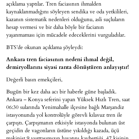
açıklama yaptılar. Tren faciasının ihmalden
kaynaklanmadığını söyleyen sendika ve oda yetkilileri,
kazanın sistematik nedenleri olduğunu, asli suçluların
hesap vermesi ve bir daha böyle bir facianın
yaşanmaması için mücadele edeceklerini vurguladılar.
BTS’de okunan açıklama şöyleydi:
Ankara tren faciasının nedeni ihmal değil,
demiryollarını siyasi ranta dönüştüren anlayıştır!
Değerli basın emekçileri,
Bugün bir kez daha acı bir haberle güne başladık.
Ankara – Konya seferini yapan Yüksek Hızlı Tren, saat
06:30 sularında Yenimahalle ilçesine bağlı Marşandiz
istasyonunda yol kontrolüyle görevli kılavuz tren ile
çarpıştı. Çarpışmanın etkisiyle istasyonda bulunan üst
geçidin de vagonların üstüne yıkıldığı kazada, üçü
makinist 9 yurttaşımızın hayatını kaybettiği, 47 kişinin