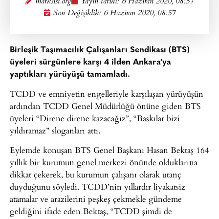
marksist.org
Yayın tarihi:
6 Haziran 2020, 08:57
Son Değişiklik: 6 Haziran 2020, 08:57
Birleşik Taşımacılık Çalışanları Sendikası (BTS)
üyeleri sürgünlere karşı 4 ilden Ankara’ya
yaptıkları yürüyüşü tamamladı.
TCDD ve emniyetin engelleriyle karşılaşan yürüyüşün
ardından TCDD Genel Müdürlüğü önüne giden BTS
üyeleri “Direne direne kazacağız”, “Baskılar bizi
yıldıramaz” sloganları attı.
Eylemde konuşan BTS Genel Başkanı Hasan Bektaş 164
yıllık bir kurumun genel merkezi önünde olduklarına
dikkat çekerek, bu kurumun çalışanı olarak utanç
duyduğunu söyledi. TCDD’nin yıllardır liyakatsiz
atamalar ve arazilerini peşkeş çekmekle gündeme
geldiğini ifade eden Bektaş, “TCDD şimdi de