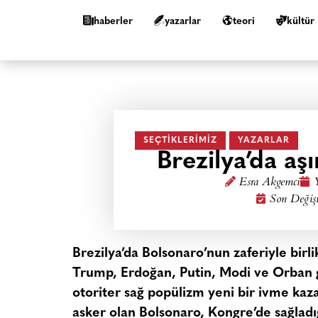
haberler
yazarlar
teori
kültür
SEÇTIKLERIMIZ
YAZARLAR
Brezilya’da aşı
Esra Akgemci
Son Değiş
Brezilya’da Bolsonaro’nun zaferiyle bir
Trump, Erdoğan, Putin, Modi ve Orban gib
otoriter sağ popülizm yeni bir ivme kaza
asker olan Bolsonaro, Kongre’de sağladı