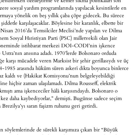
güçlendirirken özelleştirme ve kemer sıkma politikaları son
zere sosyal yardım programlarında yapılacak kesintilerle en
tırmaya yönelik on beş yıllık çaba çöpe gidecek. Bu sürece
iddetle karşılaşacaklar. Böylesine bir karanlık, elbette bir
Nisan 2016’da Temsilciler Meclisi’nde yapılan ve Dilma
nem Sosyal Hıristiyan Parti (PSC) milletvekili olan Jair
 döneminde istihbarat merkezi DOI-CODI’nin işkence
 Ustra’nın anısına adadı. 1970’lerde Bolsonaro orduda
e karşı mücadele veren Marksist bir şehir gerillasıydı ve üç
4-1985 arasında hüküm süren askerî dikta boyunca binlerce
aruz kaldı ve (Hakikat Komisyonu’nun belgeleyebildiği
ine hiçbir zaman ulaşılamadı. Dilma Rousseff, elektrik
çıkmıştı ama işkenceciler hâlâ karşısındaydı. Bolsonaro o
 kez daha kaybediyorlar,” demişti. Bugünse sadece seçim
 Brezilya’yı saran faşizm ruhunu geri getirdi.
 söylemlerinde de sürekli karşımıza çıkan bir “Büyük