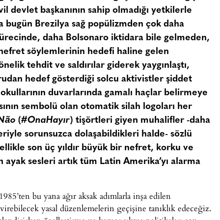
ivil devlet başkanının sahip olmadığı yetkilerle
yla bugün Brezilya sağ popülizmden çok daha
 sürecinde, daha Bolsonaro iktidara bile gelmeden,
nefret söylemlerinin hedefi haline gelen
elik tehdit ve saldırılar giderek yaygınlaştı,
udan hedef gösterdiği solcu aktivistler şiddet
i okullarının duvarlarında gamalı haçlar belirmeye
ının sembolü olan otomatik silah logoları her
Não
(
#OnaHayır
) tişörtleri giyen muhalifler -daha
leriyle sorunsuzca dolaşabildikleri halde- sözlü
zellikle son üç yıldır büyük bir nefret, korku ve
ayak sesleri artık tüm Latin Amerika’yı alarma
 1985’ten bu yana ağır aksak adımlarla inşa edilen
virebilecek yasal düzenlemelerin geçişine tanıklık edeceğiz.