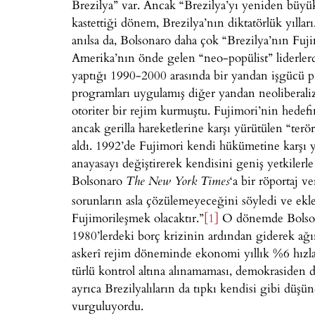
Brezilya” var. Ancak “Brezilya’yı yeniden büy
kastettiği dönem, Brezilya’nın diktatörlük yıllar
anılsa da, Bolsonaro daha çok “Brezilya’nın Fuj
Amerika’nın önde gelen “neo-popülist” liderlerd
yaptığı 1990-2000 arasında bir yandan işgücü pi
programları uygulamış diğer yandan neoliberaliz
otoriter bir rejim kurmuştu. Fujimori’nin hedef
ancak gerilla hareketlerine karşı yürütülen “terö
aldı. 1992’de Fujimori kendi hükümetine karşı yap
anayasayı değiştirerek kendisini geniş yetkilerle
Bolsonaro
‘a bir röportaj v
The New York Times
sorunların asla çözülemeyeceğini söyledi ve ekl
Fujimorileşmek olacaktır.”
[1]
O dönemde Bolsona
1980’lerdeki borç krizinin ardından giderek ağı
askerî rejim döneminde ekonomi yıllık %6 hızl
türlü kontrol altına alınamaması, demokrasiden 
ayrıca Brezilyalıların da tıpkı kendisi gibi düş
vurguluyordu.