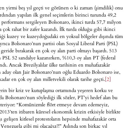
en yirmi beş yıl geçti ve görünen o ki zaman (şimdilik) onu
ardından yapılan ilk genel seçimlerin birinci turunda 49,2
 performans sergileyen Bolsonaro, ikinci turda 57,7 milyon
çok rahat bir zafer kazandı. İlk turda olduğu gibi ikinci
eştiği kuzey ve kuzeydoğudaki en yoksul bölgeler dışında tüm
yrıca Bolsonaro’nun partisi olan Sosyal Liberal Parti (PSL)
 geride bırakarak en çok oy alan parti olmayı başardı. 513
n PSL 52 sandalye kazanırken, %10,3 oy alan PT (federal
ndı. Ancak Brezilyalılar ülke tarihinin en muhafazakâr
n aday olan Jair Bolsonaro’nun oğlu Eduardo Bolsonaro ise,
dar en çok oy alan milletvekili olarak tarihe geçti.
[2]
erin bir kriz ve kutuplaşma ortamında yeşeren korku ve
da Bolsonaro’nun söylediği ilk sözler, PT’yi hedef alan bu
österiyor: “Komünizmle flört etmeye devam edemeyiz,
2013’ten itibaren küresel ekonomik krizin etkisiyle birlikte
ı gelişen kitlesel protestoların hepsinde muhafazakâr orta
“Venezuela gibi mi olacağız?!” Aslında son birkaç yıl