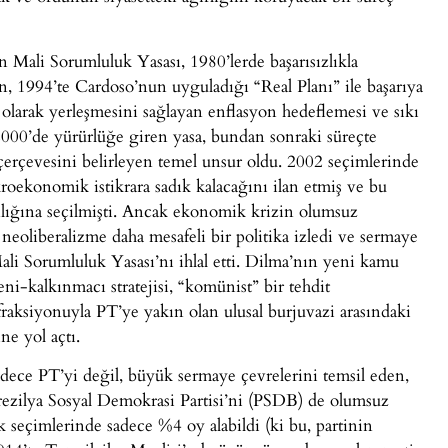
 Mali Sorumluluk Yasası, 1980’lerde başarısızlıkla
n, 1994’te Cardoso’nun uyguladığı “Real Planı” ile başarıya
 olarak yerleşmesini sağlayan enflasyon hedeflemesi ve sıkı
 2000’de yürürlüğe giren yasa, bundan sonraki süreçte
erçevesini belirleyen temel unsur oldu. 2002 seçimlerinde
oekonomik istikrara sadık kalacağını ilan etmiş ve bu
kanlığına seçilmişti. Ancak ekonomik krizin olumsuz
 neoliberalizme daha mesafeli bir politika izledi ve sermaye
ali Sorumluluk Yasası’nı ihlal etti. Dilma’nın yeni kamu
eni-kalkınmacı stratejisi, “komünist” bir tehdit
aksiyonuyla PT’ye yakın olan ulusal burjuvazi arasındaki
ne yol açtı.
adece PT’yi değil, büyük sermaye çevrelerini temsil eden,
rezilya Sosyal Demokrasi Partisi’ni (PSDB) de olumsuz
 seçimlerinde sadece %4 oy alabildi (ki bu, partinin