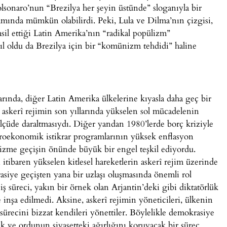
olsonaro’nun “Brezilya her şeyin üstünde” sloganıyla bir
amında mümkün olabilirdi. Peki, Lula ve Dilma’nın çizgisi,
sil ettiği Latin Amerika’nın “radikal popülizm”
ıl oldu da Brezilya için bir “komünizm tehdidi” haline
larında, diğer Latin Amerika ülkelerine kıyasla daha geç bir
skerî rejimin son yıllarında yükselen sol mücadelenin
lçüde daraltmasıydı. Diğer yandan 1980’lerde borç kriziyle
roekonomik istikrar programlarının yüksek enflasyon
lizme geçişin önünde büyük bir engel teşkil ediyordu.
itibaren yükselen kitlesel hareketlerin askerî rejim üzerinde
krasiye geçişten yana bir uzlaşı oluşmasında önemli rol
ş süreci, yakın bir örnek olan Arjantin’deki gibi diktatörlük
inşa edilmedi. Aksine, askerî rejimin yöneticileri, ülkenin
sürecini bizzat kendileri yönettiler. Böylelikle demokrasiye
ak ve ordunun siyasetteki ağırlığını koruyacak bir süreç