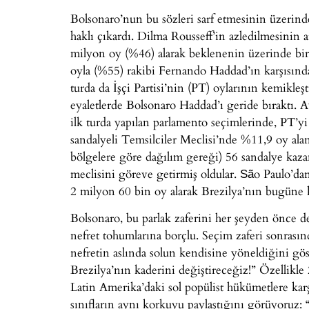
Bolsonaro’nun bu sözleri sarf etmesinin üzerind
haklı çıkardı. Dilma Rousseff’in azledilmesinin 
milyon oy (%46) alarak beklenenin üzerinde bir
oyla (%55) rakibi Fernando Haddad’ın karşısında 
turda da İşçi Partisi’nin (PT) oylarının kemikl
eyaletlerde Bolsonaro Haddad’ı geride bıraktı. A
ilk turda yapılan parlamento seçimlerinde, PT’yi
sandalyeli Temsilciler Meclisi’nde %11,9 oy ala
bölgelere göre dağılım gereği) 56 sandalye kaza
meclisini göreve getirmiş oldular. São Paulo’da
2 milyon 60 bin oy alarak Brezilya’nın bugüne ka
Bolsonaro, bu parlak zaferini her şeyden önce d
nefret tohumlarına borçlu. Seçim zaferi sonrasın
nefretin aslında solun kendisine yöneldiğini g
Brezilya’nın kaderini değiştireceğiz!” Özellikle 
Latin Amerika’daki sol popülist hükümetlere karş
sınıfların aynı korkuyu paylaştığını görüyoruz: 