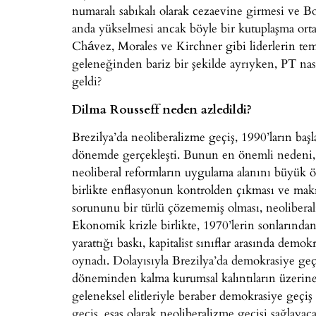
numaralı sabıkalı olarak cezaevine girmesi ve B
anda yükselmesi ancak böyle bir kutuplaşma ort
Chávez, Morales ve Kirchner gibi liderlerin tem
geleneğinden bariz bir şekilde ayrıyken, PT nas
geldi?
Dilma Rousseff neden azledildi?
Brezilya’da neoliberalizme geçiş, 1990’ların baş
dönemde gerçekleşti. Bunun en önemli nedeni, a
neoliberal reformların uygulama alanını büyük ö
birlikte enflasyonun kontrolden çıkması ve mak
sorununu bir türlü çözememiş olması, neolibera
Ekonomik krizle birlikte, 1970’lerin sonlarından 
yarattığı baskı, kapitalist sınıflar arasında demo
oynadı. Dolayısıyla Brezilya’da demokrasiye geçi
döneminden kalma kurumsal kalıntıların üzerine 
geleneksel elitleriyle beraber demokrasiye geçiş 
geçiş, esas olarak neoliberalizme geçişi sağlayac