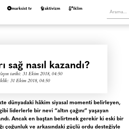
marksist tv
aktivizm
i̇klim
rı sağ nasıl kazandı?
Yayın tarihi:
31 Ekim 2018, 04:50
iklik: 31 Ekim 2018, 04:50
likte dünyadaki hâkim siyasal momenti belirleyen,
i liderlerle bir nevi “altın çağını” yaşayan
ndı. Ancak en baştan belirtmek gerekir ki eski bir
ğı çoğunluk ve arkasındaki güçlü ordu desteğiyle