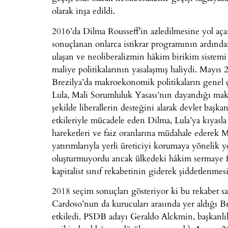
olarak inşa edildi.
2016’da Dilma Rousseff’in azledilmesine yol açan
sonuçlanan onlarca istikrar programının ardında
ulaşan ve neoliberalizmin hâkim birikim sistemi
maliye politikalarının yasalaşmış haliydi. Mayıs
Brezilya’da makroekonomik politikaların genel ç
Lula, Mali Sorumluluk Yasası’nın dayandığı makr
şekilde liberallerin desteğini alarak devlet baş
etkileriyle mücadele eden Dilma, Lula’ya kıyasla
hareketleri ve faiz oranlarına müdahale ederek M
yatırımlarıyla yerli üreticiyi korumaya yönelik y
oluşturmuyordu ancak ülkedeki hâkim sermaye fr
kapitalist sınıf rekabetinin giderek şiddetlenmesi
2018 seçim sonuçları gösteriyor ki bu rekabet s
Cardoso’nun da kurucuları arasında yer aldığı B
etkiledi. PSDB adayı Geraldo Alckmin, başkanlık