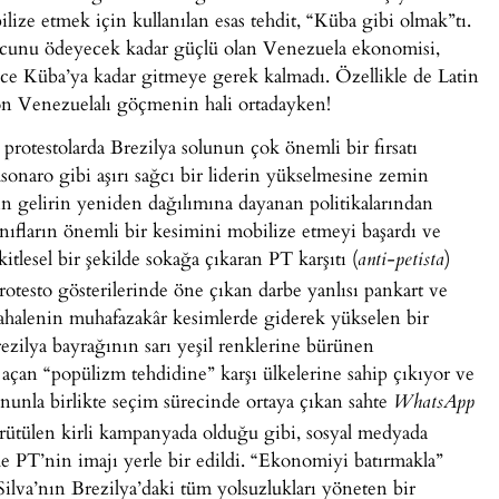
ize etmek için kullanılan esas tehdit, “Küba gibi olmak”tı.
rcunu ödeyecek kadar güçlü olan Venezuela ekonomisi,
ce Küba’ya kadar gitmeye gerek kalmadı. Özellikle de Latin
on Venezuelalı göçmenin hali ortadayken!
 protestolarda Brezilya solunun çok önemli bir fırsatı
sonaro gibi aşırı sağcı bir liderin yükselmesine zemin
in gelirin yeniden dağılımına dayanan politikalarından
sınıfların önemli bir kesimini mobilize etmeyi başardı ve
itlesel bir şekilde sokağa çıkaran PT karşıtı (
)
anti-petista
Protesto gösterilerinde öne çıkan darbe yanlısı pankart ve
üdahalenin muhafazakâr kesimlerde giderek yükselen bir
rezilya bayrağının sarı yeşil renklerine bürünen
 açan “popülizm tehdidine” karşı ülkelerine sahip çıkıyor ve
nunla birlikte seçim sürecinde ortaya çıkan sahte
WhatsApp
yürütülen kirli kampanyada olduğu gibi, sosyal medyada
rle PT’nin imajı yerle bir edildi. “Ekonomiyi batırmakla”
Silva’nın Brezilya’daki tüm yolsuzlukları yöneten bir