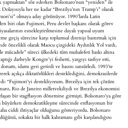
ük yapmaktan” söz ederken Bolsonaro’nun “yeniden” ile
ı. Dolayısıyla her ne kadar “Brezilya’nın Trump’ı” olarak
imori’si” olmaya aday görünüyor. 1990’larda Latin
en biri olan Fujimori, Peru devlet başkanı olarak görev
yasalarının esnekleştirilmesine dayalı yapısal uyum
me geçiş sürecine karşı toplumsal direnişi bastırmak için
inde öncelikli olarak Maocu çizgideki Aydınlık Yol vardı,
rle mücadele” süreci ülkedeki tüm muhalefeti baskı altına
tığı darbeyle Kongre’yi feshetti, yargıyı tasfiye etti,
 donattı, idamı geri getirdi ve basını sansürledi. 1993’te
ererek açıkça diktatörlükleri desteklediğini, demokrasilerde
edi: “Fujimori’yi destekliyorum. Brezilya için tek çözüm
ro, Rio de Janeiro milletvekiliydi ve Brezilya ekonomisi
rlaşan bir stagflasyon dönemine girmişti. Bolsonaro’ya göre
a büyürken demokratikleşme sürecinde enflasyonun bir
daha ciddi ihtiyaçlar olduğunu gösteriyordu. Bolsonaro
ündüğünü, sokakta bir halk kahramanı gibi karşılandığını