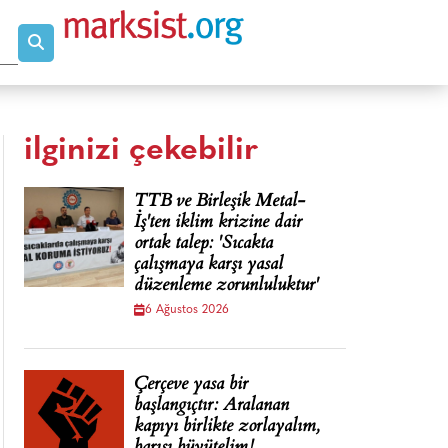
ilginizi çekebilir
TTB ve Birleşik Metal-
İş'ten iklim krizine dair
ortak talep: 'Sıcakta
çalışmaya karşı yasal
düzenleme zorunluluktur'
6 Ağustos 2026
Çerçeve yasa bir
başlangıçtır: Aralanan
kapıyı birlikte zorlayalım,