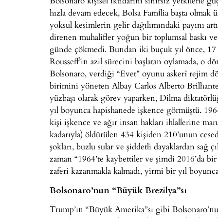
Bolsonaro kişisel iktidarını sınırsız yetkilerle 
hızla devam edecek, Bolsa Família başta olmak ü
yoksul kesimlerin gelir dağılımındaki payını ar
direnen muhalifler yoğun bir toplumsal baskı ve ş
günde çökmedi. Bundan iki buçuk yıl önce, 17 
Rousseff’in azil sürecini başlatan oylamada, o dö
Bolsonaro, verdiği “Evet” oyunu askerî rejim
birimini yöneten Albay Carlos Alberto Brilhante
yüzbaşı olarak görev yaparken, Dilma diktatörlüğ
yıl boyunca hapishanede işkence görmüştü. 196
kişi işkence ve ağır insan hakları ihlallerine m
kadarıyla) öldürülen 434 kişiden 210’unun cesed
şokları, buzlu sular ve şiddetli dayaklardan sağ 
zaman “1964’te kaybettiler ve şimdi 2016’da bir
zaferi kazanmakla kalmadı, yirmi bir yıl boyunca
Bolsonaro’nun “Büyük Brezilya”sı
Trump’ın “Büyük Amerika”sı gibi Bolsonaro’nun