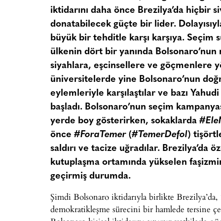
iktidarını daha önce Brezilya’da hiçbir s
donatabilecek güçte bir lider. Dolayısı
büyük bir tehditle karşı karşıya. Seçim
ülkenin dört bir yanında Bolsonaro’nun 
siyahlara, eşcinsellere ve göçmenlere yön
üniversitelerde yine Bolsonaro’nun doğr
eylemleriyle karşılaştılar ve bazı Yahud
başladı. Bolsonaro’nun seçim kampanyas
yerde boy gösterirken, sokaklarda
#Ele
önce
#ForaTemer
(
#TemerDefol
) tişört
saldırı ve tacize uğradılar. Brezilya’da ö
kutuplaşma ortamında yükselen faşizmin 
geçirmiş durumda.
Şimdi Bolsonaro iktidarıyla birlikte Brezilya’da,
demokratikleşme sürecini bir hamlede tersine çe