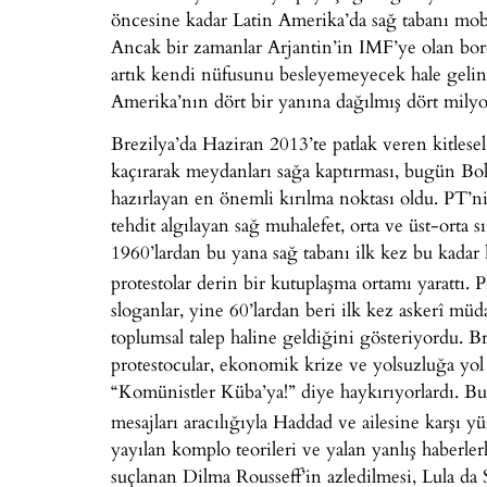
öncesine kadar Latin Amerika’da sağ tabanı mobil
Ancak bir zamanlar Arjantin’in IMF’ye olan bo
artık kendi nüfusunu besleyemeyecek hale gelin
Amerika’nın dört bir yanına dağılmış dört mily
Brezilya’da Haziran 2013’te patlak veren kitlesel
kaçırarak meydanları sağa kaptırması, bugün Bol
hazırlayan en önemli kırılma noktası oldu. PT’n
tehdit algılayan sağ muhalefet, orta ve üst-orta 
1960’lardan bu yana sağ tabanı ilk kez bu kadar k
protestolar derin bir kutuplaşma ortamı yarattı. 
sloganlar, yine 60’lardan beri ilk kez askerî m
toplumsal talep haline geldiğini gösteriyordu. B
protestocular, ekonomik krize ve yolsuzluğa yol
“Komünistler Küba’ya!” diye haykırıyorlardı. Bu
mesajları aracılığıyla Haddad ve ailesine karşı 
yayılan komplo teorileri ve yalan yanlış haberle
suçlanan Dilma Rousseff’in azledilmesi, Lula da 