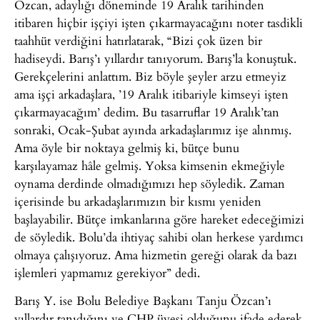
Özcan, adaylığı döneminde 19 Aralık tarihinden
itibaren hiçbir işçiyi işten çıkarmayacağını noter tasdikli
taahhüt verdiğini hatırlatarak, “Bizi çok üzen bir
hadiseydi. Barış’ı yıllardır tanıyorum. Barış’la konuştuk.
Gerekçelerini anlattım. Biz böyle şeyler arzu etmeyiz
ama işçi arkadaşlara, ’19 Aralık itibariyle kimseyi işten
çıkarmayacağım’ dedim. Bu tasarruflar 19 Aralık’tan
sonraki, Ocak-Şubat ayında arkadaşlarımız işe alınmış.
Ama öyle bir noktaya gelmiş ki, bütçe bunu
karşılayamaz hâle gelmiş. Yoksa kimsenin ekmeğiyle
oynama derdinde olmadığımızı hep söyledik. Zaman
içerisinde bu arkadaşlarımızın bir kısmı yeniden
başlayabilir. Bütçe imkanlarına göre hareket edeceğimizi
de söyledik. Bolu’da ihtiyaç sahibi olan herkese yardımcı
olmaya çalışıyoruz. Ama hizmetin gereği olarak da bazı
işlemleri yapmamız gerekiyor” dedi.
Barış Y. ise Bolu Belediye Başkanı Tanju Özcan’ı
yıllardır tanıdığını ve CHP üyesi olduğunu ifade ederek