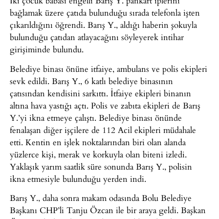
İki çocuk babası engelli Barış Y. pankart iplerini
bağlamak üzere çatıda bulunduğu sırada telefonla işten
çıkarıldığını öğrendi. Barış Y., aldığı haberin şokuyla
bulunduğu çatıdan atlayacağını söyleyerek intihar
girişiminde bulundu.
Belediye binası önüne itfaiye, ambulans ve polis ekipleri
sevk edildi. Barış Y., 6 katlı belediye binasının
çatısından kendisini sarkıttı. İtfaiye ekipleri binanın
altına hava yastığı açtı. Polis ve zabıta ekipleri de Barış
Y.’yi ikna etmeye çalıştı. Belediye binası önünde
fenalaşan diğer işçilere de 112 Acil ekipleri müdahale
etti. Kentin en işlek noktalarından biri olan alanda
yüzlerce kişi, merak ve korkuyla olan biteni izledi.
Yaklaşık yarım saatlik süre sonunda Barış Y., polisin
ikna etmesiyle bulunduğu yerden indi.
Barış Y., daha sonra makam odasında Bolu Belediye
Başkanı CHP’li Tanju Özcan ile bir araya geldi. Başkan