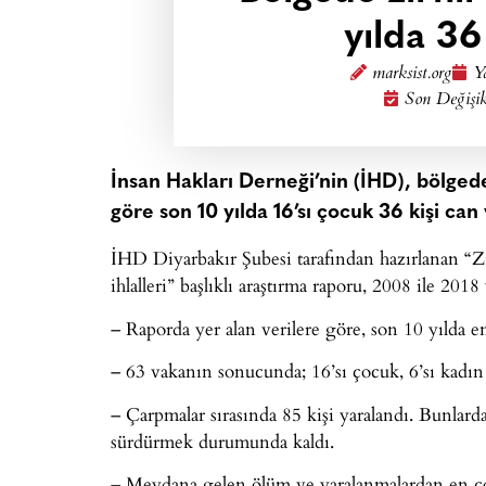
yılda 36
marksist.org
Y
Son Değişik
İnsan Hakları Derneği’nin (İHD), bölgede 
göre son 10 yılda 16’sı çocuk 36 kişi can 
İHD Diyarbakır Şubesi tarafından hazırlanan “Z
ihlalleri” başlıklı araştırma raporu, 2008 ile 2018 
– Raporda yer alan verilere göre, son 10 yılda en
– 63 vakanın sonucunda; 16’sı çocuk, 6’sı kadın
– Çarpmalar sırasında 85 kişi yaralandı. Bunlardan
sürdürmek durumunda kaldı.
– Meydana gelen ölüm ve yaralanmalardan en çok