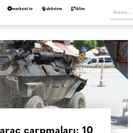
marksist tv
aktivizm
i̇klim
 araç çarpmaları: 10