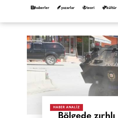
haberler
yazarlar
teori
kültür
HABER ANALIZ
Bölgede zırhlı