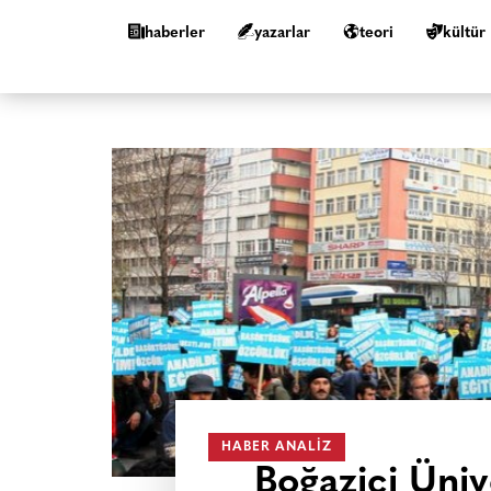
haberler
yazarlar
teori
kültür
HABER ANALIZ
Boğaziçi Üniv