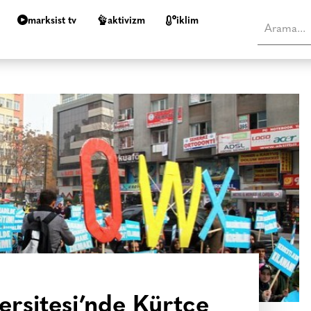
marksist tv
aktivizm
i̇klim
ersitesi’nde Kürtçe