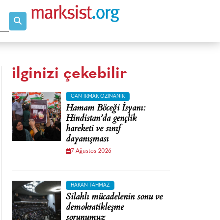
ilginizi çekebilir
CAN IRMAK ÖZINANIR
Hamam Böceği İsyanı:
Hindistan’da gençlik
hareketi ve sınıf
dayanışması
7 Ağustos 2026
HAKAN TAHMAZ
Silahlı mücadelenin sonu ve
demokratikleşme
sorunumuz