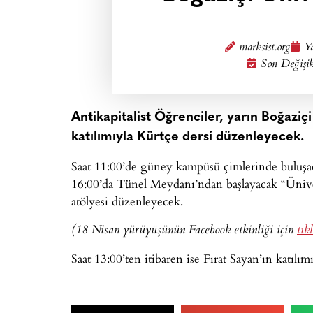
marksist.org
Ya
Son Değişik
Antikapitalist Öğrenciler, yarın Boğazi
katılımıyla Kürtçe dersi düzenleyecek.
Saat 11:00’de güney kampüsü çimlerinde buluşac
16:00’da Tünel Meydanı’ndan başlayacak “Üniver
atölyesi düzenleyecek.
(18 Nisan yürüyüşünün Facebook etkinliği için
tık
Saat 13:00’ten itibaren ise Fırat Sayan’ın katılı