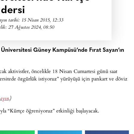
dersi
yın tarihi:
15 Nisan 2015, 12:33
lik: 27 Ağustos 2024, 08:50
çi Üniversitesi Güney Kampüsü’nde Fırat Sayan’ın
ak aktivistler, öncelikle 18 Nisan Cumartesi günü saat
sitede özgürlük istiyoruz” yürüyüşü için pankart ve döviz
layın
.)
mıyla “Kürtçe öğreniyoruz” etkinliği başlayacak.