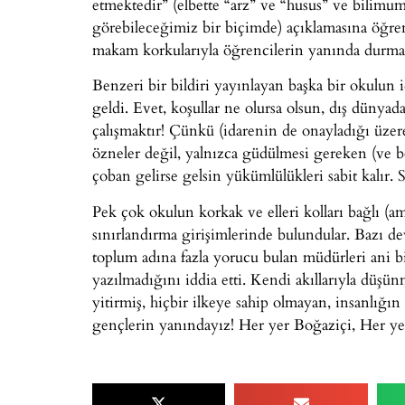
etmektedir” (elbette “arz” ve “husus” ve bilimum
görebileceğimiz bir biçimde) açıklamasına öğrenc
makam korkularıyla öğrencilerin yanında durmadığ
Benzeri bir bildiri yayınlayan başka bir okulun
geldi. Evet, koşullar ne olursa olsun, dış dünya
çalışmaktır! Çünkü (idarenin de onayladığı üzere
özneler değil, yalnızca güdülmesi gereken (ve b
çoban gelirse gelsin yükümlülükleri sabit kalır. 
Pek çok okulun korkak ve elleri kolları bağlı (am
sınırlandırma girişimlerinde bulundular. Bazı de
toplum adına fazla yorucu bulan müdürleri ani bir
yazılmadığını iddia etti. Kendi akıllarıyla düşü
yitirmiş, hiçbir ilkeye sahip olmayan, insanlığın
gençlerin yanındayız! Her yer Boğaziçi, Her ye