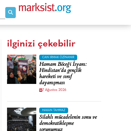
ilginizi çekebilir
CAN IRMAK ÖZINANIR
Hamam Böceği İsyanı:
Hindistan’da gençlik
hareketi ve sınıf
dayanışması
7 Ağustos 2026
HAKAN TAHMAZ
Silahlı mücadelenin sonu ve
demokratikleşme
sorunumuz