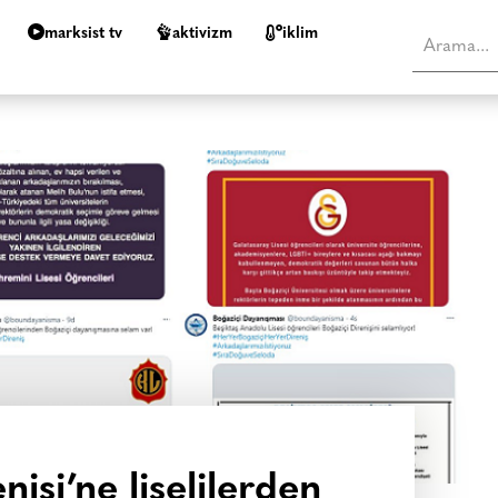
marksist tv
aktivizm
i̇klim
nişi’ne liselilerden