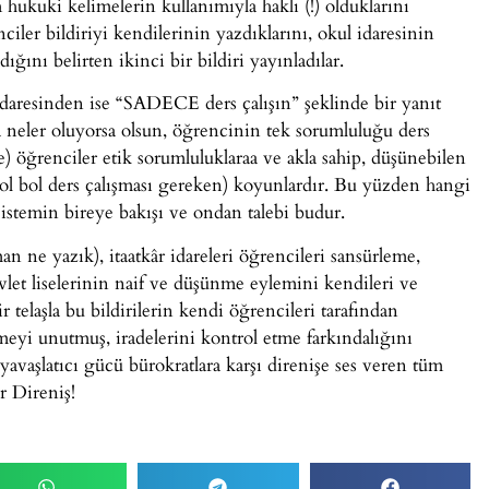
 hukuki kelimelerin kullanımıyla haklı (!) olduklarını
iler bildiriyi kendilerinin yazdıklarını, okul idaresinin
ını belirten ikinci bir bildiri yayınladılar.
 idaresinden ise “SADECE ders çalışın” şeklinde bir yanıt
da neler oluyorsa olsun, öğrencinin tek sorumluluğu ders
) öğrenciler etik sorumluluklaraa ve akla sahip, düşünebilen
ol bol ders çalışması gereken) koyunlardır. Bu yüzden hangi
Sistemin bireye bakışı ve ondan talebi budur.
an ne yazık), itaatkâr idareleri öğrencileri sansürleme,
vlet liselerinin naif ve düşünme eylemini kendileri ve
 telaşla bu bildirilerin kendi öğrencileri tarafından
nmeyi unutmuş, iradelerini kontrol etme farkındalığını
 yavaşlatıcı gücü bürokratlara karşı direnişe ses veren tüm
r Direniş!