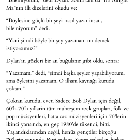
Ma”nın ilk dizelerini okudu ve:
“Böylesine güçlü bir şeyi nasıl yazar insan,
bilemiyorum” dedi.
“Yani şimdi böyle bir şey yazamam mı demek
istiyorsunuz?”
Dylan’ın gözleri bir an buğulanır gibi oldu, sonra:
“Yazamam,” dedi, “şimdi başka şeyler yapabiliyorum,
ama öylesini yazamam. O ilham kaynağı kurudu
çoktan.”
Çoktan kurudu, evet. Sadece Bob Dylan için değil,
60’lı-70’lı yillarin tüm muhteşem rock grupları, folk ve
pop müzisyenleri, hatta caz müzisyenleri için 70’lerin
ikinci yarısında, en geç 1980’de tükendi, bitti.
Yaşlandıklarından değil, henüz gençtiler birçoğu
70’lerin sonunda. Bitti sadece. Sonra gelenler, birkaç