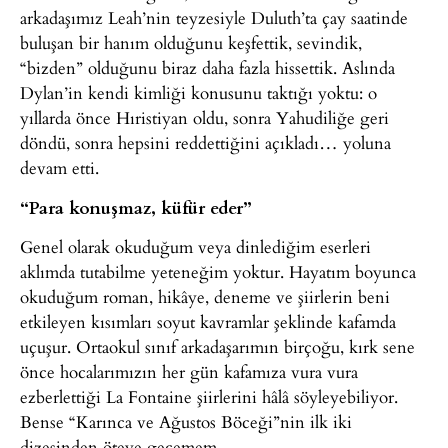
arkadaşımız Leah’nin teyzesiyle Duluth’ta çay saatinde
buluşan bir hanım olduğunu keşfettik, sevindik,
“bizden” olduğunu biraz daha fazla hissettik. Aslında
Dylan’in kendi kimliği konusunu taktığı yoktu: o
yıllarda önce Hıristiyan oldu, sonra Yahudiliğe geri
döndü, sonra hepsini reddettiğini açıkladı… yoluna
devam etti.
“Para konuşmaz, küfür eder”
Genel olarak okuduğum veya dinlediğim eserleri
aklımda tutabilme yeteneğim yoktur. Hayatım boyunca
okuduğum roman, hikâye, deneme ve şiirlerin beni
etkileyen kısımları soyut kavramlar şeklinde kafamda
uçuşur. Ortaokul sınıf arkadaşarımın birçoğu, kırk sene
önce hocalarımızın her gün kafamıza vura vura
ezberlettiği La Fontaine şiirlerini hâlâ söyleyebiliyor.
Bense “Karınca ve Ağustos Böceği”nin ilk iki
dizesinden öteye geçemem.