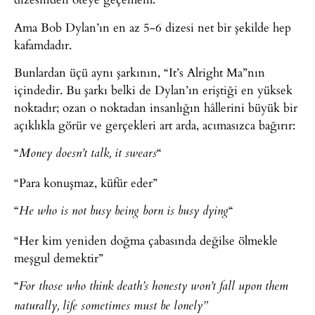
Ama Bob Dylan’ın en az 5-6 dizesi net bir şekilde hep
kafamdadır.
Bunlardan üçü aynı şarkının, “It’s Alright Ma”nın
içindedir. Bu şarkı belki de Dylan’ın eriştiği en yüksek
noktadır; ozan o noktadan insanlığın hâllerini büyük bir
açıklıkla görür ve gerçekleri art arda, acımasızca bağırır:
“
“
Money doesn’t talk, it swears
“Para konuşmaz, küfür eder”
“
“
He who is not busy being born is busy dying
“Her kim yeniden doğma çabasında değilse ölmekle
meşgul demektir”
“
For those who think death’s honesty won’t fall upon them
naturally, life sometimes must be lonely”