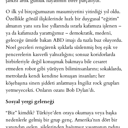
şarkısı artık günlük hayatımın birer parçasıydı.
O ilk yıl birçoğumuzun masumiyetini yitirdiği yıl oldu.
Özellikle gönül ilişkilerinde hızlı bir duygusal “eğitim”
almanın yanı sıra lise yıllarında ısrarla kafamıza işlenen –
ya da kafamızda yarattığımız – demokratik, medenî,
geleceğe ümitle bakan ABD imajı da tuzla buz oluyordu.
Noel geceleri rengârenk ışıklarla süslenmiş boş eşik ve
pencerelerin kasvetli yalnızlığını; sonsuz koridorlarda
birbirleriyle değil konuşmak bakmaya bile cesaret
etmeden robot gibi yürüyen biliminsanlarını; sokaklarda,
metrolarda kendi kendine konuşan insanları; her
köşebaşına sinen şiddeti anlatmaya İngiliz rock grupları
yetmeyecekti. Onların ozanı Bob Dylan’dı.
Sosyal yergi geleneği
“Biz” kimdik? Türkiye’den oraya okumaya veya başka
nedenlerle gelmiş bir grup genç. Amerika’nın dört bir
yanından gelen, ailelerinden bağımsız yaşamanın tadını