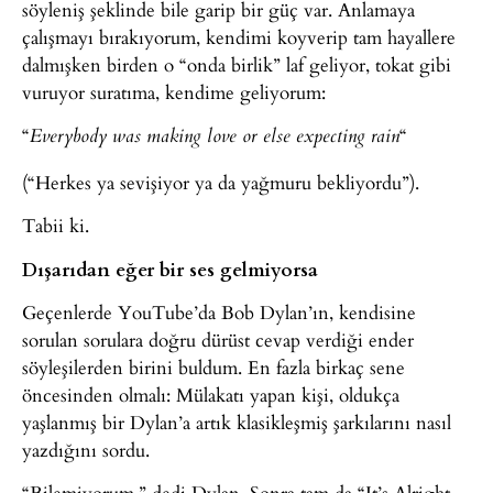
söyleniş şeklinde bile garip bir güç var. Anlamaya
çalışmayı bırakıyorum, kendimi koyverip tam hayallere
dalmışken birden o “onda birlik” laf geliyor, tokat gibi
vuruyor suratıma, kendime geliyorum:
“
“
Everybody was making love or else expecting rain
(“Herkes ya sevişiyor ya da yağmuru bekliyordu”).
Tabii ki.
Dışarıdan eğer bir ses gelmiyorsa
Geçenlerde YouTube’da Bob Dylan’ın, kendisine
sorulan sorulara doğru dürüst cevap verdiği ender
söyleşilerden birini buldum. En fazla birkaç sene
öncesinden olmalı: Mülakatı yapan kişi, oldukça
yaşlanmış bir Dylan’a artık klasikleşmiş şarkılarını nasıl
yazdığını sordu.
“Bilemiyorum,” dedi Dylan. Sonra tam da “It’s Alright