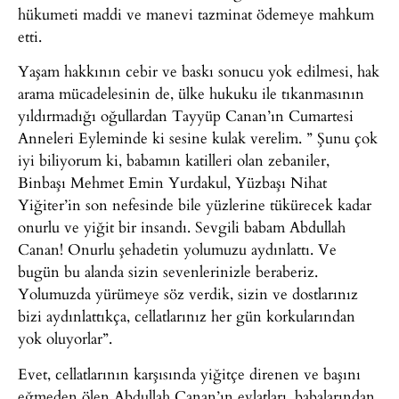
hükumeti maddi ve manevi tazminat ödemeye mahkum
etti.
Yaşam hakkının cebir ve baskı sonucu yok edilmesi, hak
arama mücadelesinin de, ülke hukuku ile tıkanmasının
yıldırmadığı oğullardan Tayyüp Canan’ın Cumartesi
Anneleri Eyleminde ki sesine kulak verelim. ” Şunu çok
iyi biliyorum ki, babamın katilleri olan zebaniler,
Binbaşı Mehmet Emin Yurdakul, Yüzbaşı Nihat
Yiğiter’in son nefesinde bile yüzlerine tükürecek kadar
onurlu ve yiğit bir insandı. Sevgili babam Abdullah
Canan! Onurlu şehadetin yolumuzu aydınlattı. Ve
bugün bu alanda sizin sevenlerinizle beraberiz.
Yolumuzda yürümeye söz verdik, sizin ve dostlarınız
bizi aydınlattıkça, cellatlarınız her gün korkularından
yok oluyorlar”.
Evet, cellatlarının karşısında yiğitçe direnen ve başını
eğmeden ölen Abdullah Canan’ın evlatları, babalarından