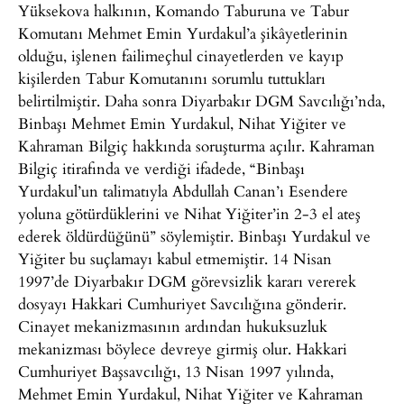
Yüksekova halkının, Komando Taburuna ve Tabur
Komutanı Mehmet Emin Yurdakul’a şikâyetlerinin
olduğu, işlenen failimeçhul cinayetlerden ve kayıp
kişilerden Tabur Komutanını sorumlu tuttukları
belirtilmiştir. Daha sonra Diyarbakır DGM Savcılığı’nda,
Binbaşı Mehmet Emin Yurdakul, Nihat Yiğiter ve
Kahraman Bilgiç hakkında soruşturma açılır. Kahraman
Bilgiç itirafında ve verdiği ifadede, “Binbaşı
Yurdakul’un talimatıyla Abdullah Canan’ı Esendere
yoluna götürdüklerini ve Nihat Yiğiter’in 2-3 el ateş
ederek öldürdüğünü” söylemiştir. Binbaşı Yurdakul ve
Yiğiter bu suçlamayı kabul etmemiştir. 14 Nisan
1997’de Diyarbakır DGM görevsizlik kararı vererek
dosyayı Hakkari Cumhuriyet Savcılığına gönderir.
Cinayet mekanizmasının ardından hukuksuzluk
mekanizması böylece devreye girmiş olur. Hakkari
Cumhuriyet Başsavcılığı, 13 Nisan 1997 yılında,
Mehmet Emin Yurdakul, Nihat Yiğiter ve Kahraman