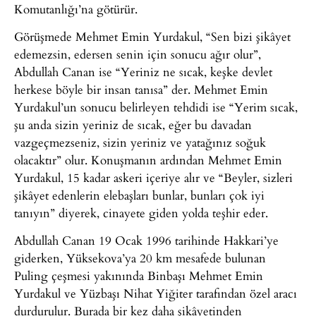
Komutanlığı’na götürür.
Görüşmede Mehmet Emin Yurdakul, “Sen bizi şikâyet
edemezsin, edersen senin için sonucu ağır olur”,
Abdullah Canan ise “Yeriniz ne sıcak, keşke devlet
herkese böyle bir insan tanısa” der. Mehmet Emin
Yurdakul’un sonucu belirleyen tehdidi ise “Yerim sıcak,
şu anda sizin yeriniz de sıcak, eğer bu davadan
vazgeçmezseniz, sizin yeriniz ve yatağınız soğuk
olacaktır” olur. Konuşmanın ardından Mehmet Emin
Yurdakul, 15 kadar askeri içeriye alır ve “Beyler, sizleri
şikâyet edenlerin elebaşları bunlar, bunları çok iyi
tanıyın” diyerek, cinayete giden yolda teşhir eder.
Abdullah Canan 19 Ocak 1996 tarihinde Hakkari’ye
giderken, Yüksekova’ya 20 km mesafede bulunan
Puling çeşmesi yakınında Binbaşı Mehmet Emin
Yurdakul ve Yüzbaşı Nihat Yiğiter tarafından özel aracı
durdurulur. Burada bir kez daha şikâyetinden