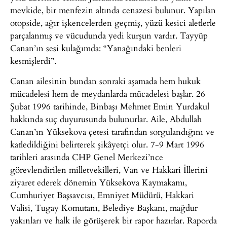
mevkide, bir menfezin altında cenazesi bulunur. Yapılan
otopside, ağır işkencelerden geçmiş, yüzü kesici aletlerle
parçalanmış ve vücudunda yedi kurşun vardır. Tayyüp
Canan’ın sesi kulağımda: “Yanağındaki benleri
kesmişlerdi”.
Canan ailesinin bundan sonraki aşamada hem hukuk
mücadelesi hem de meydanlarda mücadelesi başlar. 26
Şubat 1996 tarihinde, Binbaşı Mehmet Emin Yurdakul
hakkında suç duyurusunda bulunurlar. Aile, Abdullah
Canan’ın Yüksekova çetesi tarafından sorgulandığını ve
katledildiğini belirterek şikâyetçi olur. 7-9 Mart 1996
tarihleri arasında CHP Genel Merkezi’nce
görevlendirilen milletvekilleri, Van ve Hakkari İllerini
ziyaret ederek dönemin Yüksekova Kaymakamı,
Cumhuriyet Başsavcısı, Emniyet Müdürü, Hakkari
Valisi, Tugay Komutanı, Belediye Başkanı, mağdur
yakınları ve halk ile görüşerek bir rapor hazırlar. Raporda