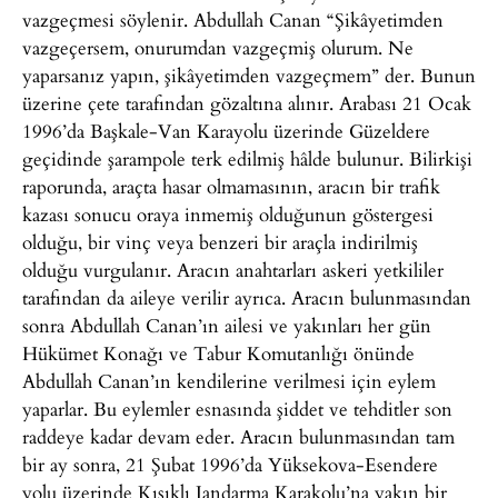
vazgeçmesi söylenir. Abdullah Canan “Şikâyetimden
vazgeçersem, onurumdan vazgeçmiş olurum. Ne
yaparsanız yapın, şikâyetimden vazgeçmem” der. Bunun
üzerine çete tarafından gözaltına alınır. Arabası 21 Ocak
1996’da Başkale-Van Karayolu üzerinde Güzeldere
geçidinde şarampole terk edilmiş hâlde bulunur. Bilirkişi
raporunda, araçta hasar olmamasının, aracın bir trafik
kazası sonucu oraya inmemiş olduğunun göstergesi
olduğu, bir vinç veya benzeri bir araçla indirilmiş
olduğu vurgulanır. Aracın anahtarları askeri yetkililer
tarafından da aileye verilir ayrıca. Aracın bulunmasından
sonra Abdullah Canan’ın ailesi ve yakınları her gün
Hükümet Konağı ve Tabur Komutanlığı önünde
Abdullah Canan’ın kendilerine verilmesi için eylem
yaparlar. Bu eylemler esnasında şiddet ve tehditler son
raddeye kadar devam eder. Aracın bulunmasından tam
bir ay sonra, 21 Şubat 1996’da Yüksekova-Esendere
yolu üzerinde Kısıklı Jandarma Karakolu’na yakın bir