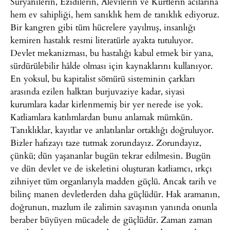
Süryanilerin, Ezidilerin, Alevilerin ve Kürtlerin acılarına
hem ev sahipliği, hem sanıklık hem de tanıklık ediyoruz.
Bir kangren gibi tüm hücrelere yayılmış, insanlığı
kemiren hastalık resmi literatürle ayakta tutuluyor.
Devlet mekanizması, bu hastalığı kabul etmek bir yana,
sürdürülebilir hâlde olması için kaynaklarını kullanıyor.
En yoksul, bu kapitalist sömürü sisteminin çarkları
arasında ezilen halktan burjuvaziye kadar, siyasi
kurumlara kadar kirlenmemiş bir yer nerede ise yok.
Katliamlara katılımlardan bunu anlamak mümkün.
Tanıklıklar, kayıtlar ve anlatılanlar ortaklığı doğruluyor.
Bizler hafızayı taze tutmak zorundayız. Zorundayız,
çünkü; dün yaşananlar bugün tekrar edilmesin. Bugün
ve dün devlet ve de iskeletini oluşturan katliamcı, ırkçı
zihniyet tüm organlarıyla madden güçlü. Ancak tarih ve
bilinç manen devletlerden daha güçlüdür. Hak aramanın,
doğrunun, mazlum ile zalimin savaşının yanında onunla
beraber büyüyen mücadele de güçlüdür. Zaman zaman