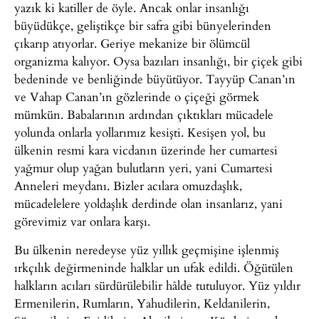
yazık ki katiller de öyle. Ancak onlar insanlığı
büyüdükçe, geliştikçe bir safra gibi bünyelerinden
çıkarıp atıyorlar. Geriye mekanize bir ölümcül
organizma kalıyor. Oysa bazıları insanlığı, bir çiçek gibi
bedeninde ve benliğinde büyütüyor. Tayyüp Canan’ın
ve Vahap Canan’ın gözlerinde o çiçeği görmek
mümkün. Babalarının ardından çıktıkları mücadele
yolunda onlarla yollarımız kesişti. Kesişen yol, bu
ülkenin resmi kara vicdanın üzerinde her cumartesi
yağmur olup yağan bulutların yeri, yani Cumartesi
Anneleri meydanı. Bizler acılara omuzdaşlık,
mücadelelere yoldaşlık derdinde olan insanlarız, yani
görevimiz var onlara karşı.
Bu ülkenin neredeyse yüz yıllık geçmişine işlenmiş
ırkçılık değirmeninde halklar un ufak edildi. Öğütülen
halkların acıları sürdürülebilir hâlde tutuluyor. Yüz yıldır
Ermenilerin, Rumların, Yahudilerin, Keldanilerin,