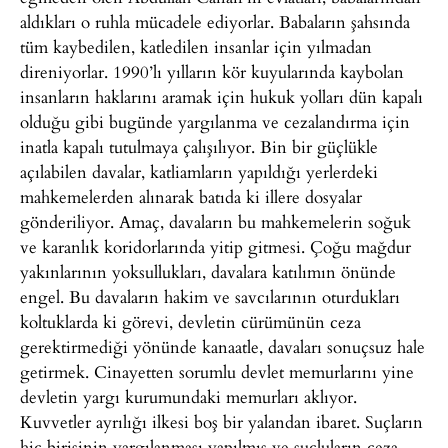
aldıkları o ruhla mücadele ediyorlar. Babaların şahsında
tüm kaybedilen, katledilen insanlar için yılmadan
direniyorlar. 1990’lı yılların kör kuyularında kaybolan
insanların haklarını aramak için hukuk yolları dün kapalı
olduğu gibi bugünde yargılanma ve cezalandırma için
inatla kapalı tutulmaya çalışılıyor. Bin bir güçlükle
açılabilen davalar, katliamların yapıldığı yerlerdeki
mahkemelerden alınarak batıda ki illere dosyalar
gönderiliyor. Amaç, davaların bu mahkemelerin soğuk
ve karanlık koridorlarında yitip gitmesi. Çoğu mağdur
yakınlarının yoksullukları, davalara katılımın önünde
engel. Bu davaların hakim ve savcılarının oturdukları
koltuklarda ki görevi, devletin cürümünün ceza
gerektirmediği yönünde kanaatle, davaları sonuçsuz hale
getirmek. Cinayetten sorumlu devlet memurlarını yine
devletin yargı kurumundaki memurları aklıyor.
Kuvvetler ayrılığı ilkesi boş bir yalandan ibaret. Suçların
hiç birisinin yargılanması yapılmış ve suçluların ceza