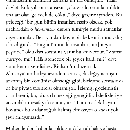
devleti kırk yıl sonra ansızın çöküverdi, onunla birlikte
ona ait olan gelecek de çöktü,” diye geçirir içinden. Bu
geleceği “bir gün bütün insanlara nasip olacak, çok
uzaklardaki o
denen tümüyle mutlu zamanlar”
komünizm
diye tanımlar. Beri yandan böyle bir beklenti, umut, düş
olmadığında, “Bugünün mutlu insanları[nın] neyin
peşinde” oldukları sorusuna yanıt bulamıyordur. “Zaman
duruyor mu? Hâlâ istenecek bir şeyler kaldı mı?” diye
sorar kendi kendisine. Richard’ın düzeni iki
Almanya’nın birleşmesinden sonra çok değişmemiştir,
adanmış bir komünist olmadığı gibi, birleşme sonrasında
da bir piyasa tapınıcısı olmamıştır. İzlemiş, gözlemiştir
olan biteni; bu, biraz da mesleği gereğidir. İzledikleriyle
arasındaki mesafeyi korumuştur. “Tüm meslek hayatı
boyunca bu kadar soğuk kalmış olmasaydı o kadar çok
şeyi anlayamazdı.”
Mültecilerden haberdar olduğundaki ruh hâli ve başta