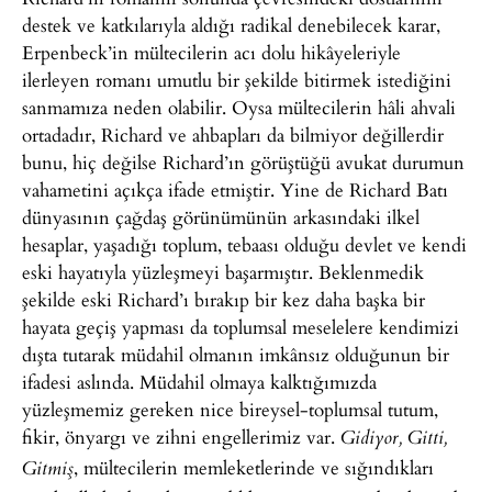
destek ve katkılarıyla aldığı radikal denebilecek karar,
Erpenbeck’in mültecilerin acı dolu hikâyeleriyle
ilerleyen romanı umutlu bir şekilde bitirmek istediğini
sanmamıza neden olabilir. Oysa mültecilerin hâli ahvali
ortadadır, Richard ve ahbapları da bilmiyor değillerdir
bunu, hiç değilse Richard’ın görüştüğü avukat durumun
vahametini açıkça ifade etmiştir. Yine de Richard Batı
dünyasının çağdaş görünümünün arkasındaki ilkel
hesaplar, yaşadığı toplum, tebaası olduğu devlet ve kendi
eski hayatıyla yüzleşmeyi başarmıştır. Beklenmedik
şekilde eski Richard’ı bırakıp bir kez daha başka bir
hayata geçiş yapması da toplumsal meselelere kendimizi
dışta tutarak müdahil olmanın imkânsız olduğunun bir
ifadesi aslında. Müdahil olmaya kalktığımızda
yüzleşmemiz gereken nice bireysel-toplumsal tutum,
fikir, önyargı ve zihni engellerimiz var.
Gidiyor, Gitti,
, mültecilerin memleketlerinde ve sığındıkları
Gitmiş