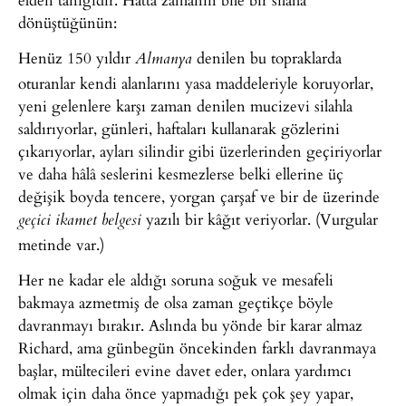
dönüştüğünün:
Henüz 150 yıldır
denilen bu topraklarda
Almanya
oturanlar kendi alanlarını yasa maddeleriyle koruyorlar,
yeni gelenlere karşı zaman denilen mucizevi silahla
saldırıyorlar, günleri, haftaları kullanarak gözlerini
çıkarıyorlar, ayları silindir gibi üzerlerinden geçiriyorlar
ve daha hâlâ seslerini kesmezlerse belki ellerine üç
değişik boyda tencere, yorgan çarşaf ve bir de üzerinde
yazılı bir kâğıt veriyorlar. (Vurgular
geçici ikamet belgesi
metinde var.)
Her ne kadar ele aldığı soruna soğuk ve mesafeli
bakmaya azmetmiş de olsa zaman geçtikçe böyle
davranmayı bırakır. Aslında bu yönde bir karar almaz
Richard, ama günbegün öncekinden farklı davranmaya
başlar, mültecileri evine davet eder, onlara yardımcı
olmak için daha önce yapmadığı pek çok şey yapar,