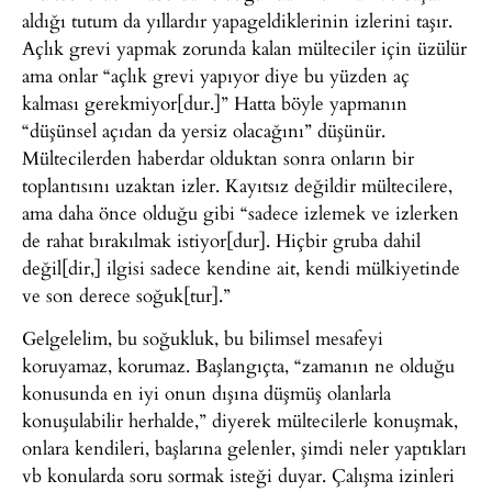
aldığı tutum da yıllardır yapageldiklerinin izlerini taşır.
Açlık grevi yapmak zorunda kalan mülteciler için üzülür
ama onlar “açlık grevi yapıyor diye bu yüzden aç
kalması gerekmiyor[dur.]” Hatta böyle yapmanın
“düşünsel açıdan da yersiz olacağını” düşünür.
Mültecilerden haberdar olduktan sonra onların bir
toplantısını uzaktan izler. Kayıtsız değildir mültecilere,
ama daha önce olduğu gibi “sadece izlemek ve izlerken
de rahat bırakılmak istiyor[dur]. Hiçbir gruba dahil
değil[dir,] ilgisi sadece kendine ait, kendi mülkiyetinde
ve son derece soğuk[tur].”
Gelgelelim, bu soğukluk, bu bilimsel mesafeyi
koruyamaz, korumaz. Başlangıçta, “zamanın ne olduğu
konusunda en iyi onun dışına düşmüş olanlarla
konuşulabilir herhalde,” diyerek mültecilerle konuşmak,
onlara kendileri, başlarına gelenler, şimdi neler yaptıkları
vb konularda soru sormak isteği duyar. Çalışma izinleri