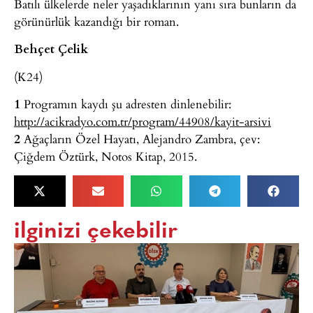
Batılı ülkelerde neler yaşadıklarının yanı sıra bunların da
görünürlük kazandığı bir roman.
Behçet Çelik
(K24)
1
Programın kaydı şu adresten dinlenebilir:
http://acikradyo.com.tr/program/44908/kayit-arsivi
2
Ağaçların Özel Hayatı, Alejandro Zambra, çev:
Çiğdem Öztürk, Notos Kitap, 2015.
ilginizi çekebilir