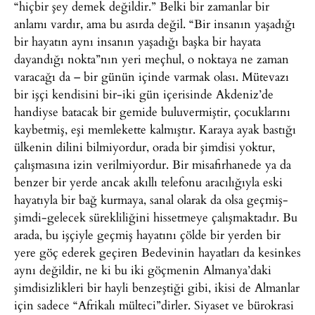
“hiçbir şey demek değildir.” Belki bir zamanlar bir
anlamı vardır, ama bu asırda değil. “Bir insanın yaşadığı
bir hayatın aynı insanın yaşadığı başka bir hayata
dayandığı nokta”nın yeri meçhul, o noktaya ne zaman
varacağı da – bir günün içinde varmak olası. Mütevazı
bir işçi kendisini bir-iki gün içerisinde Akdeniz’de
handiyse batacak bir gemide buluvermiştir, çocuklarını
kaybetmiş, eşi memlekette kalmıştır. Karaya ayak bastığı
ülkenin dilini bilmiyordur, orada bir şimdisi yoktur,
çalışmasına izin verilmiyordur. Bir misafirhanede ya da
benzer bir yerde ancak akıllı telefonu aracılığıyla eski
hayatıyla bir bağ kurmaya, sanal olarak da olsa geçmiş-
şimdi-gelecek sürekliliğini hissetmeye çalışmaktadır. Bu
arada, bu işçiyle geçmiş hayatını çölde bir yerden bir
yere göç ederek geçiren Bedevinin hayatları da kesinkes
aynı değildir, ne ki bu iki göçmenin Almanya’daki
şimdisizlikleri bir hayli benzeştiği gibi, ikisi de Almanlar
için sadece “Afrikalı mülteci”dirler. Siyaset ve bürokrasi