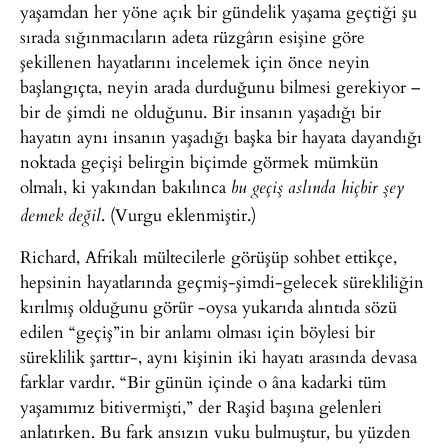
yaşamdan her yöne açık bir gündelik yaşama geçtiği şu
sırada sığınmacıların adeta rüzgârın esişine göre
şekillenen hayatlarını incelemek için önce neyin
başlangıçta, neyin arada durduğunu bilmesi gerekiyor –
bir de şimdi ne olduğunu. Bir insanın yaşadığı bir
hayatın aynı insanın yaşadığı başka bir hayata dayandığı
noktada geçişi belirgin biçimde görmek mümkün
olmalı, ki yakından bakılınca
bu geçiş aslında hiçbir şey
. (Vurgu eklenmiştir.)
demek değil
Richard, Afrikalı mültecilerle görüşüp sohbet ettikçe,
hepsinin hayatlarında geçmiş-şimdi-gelecek sürekliliğin
kırılmış olduğunu görür -oysa yukarıda alıntıda sözü
edilen “geçiş”in bir anlamı olması için böylesi bir
süreklilik şarttır-, aynı kişinin iki hayatı arasında devasa
farklar vardır. “Bir günün içinde o âna kadarki tüm
yaşamımız bitivermişti,” der Raşid başına gelenleri
anlatırken. Bu fark ansızın vuku bulmuştur, bu yüzden