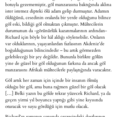
botuyla gezememiştir, göl manzarasına baktığında aklına
ister istemez dipteki ölü adam gelip durmuştur. Adamın
öldüğünü, cesedinin oralarda bir yerde olduğunu bilince
göl eski, bildiği göl olmaktan çıkmıştır. Mültecilerin
durumunun da -görünürlük kazanmalarının ardından-
Richard için böyle bir hâl aldığı söylenebilir. Onların
var olduklarının, yaşayanlardan fazlasının Akdeniz’de
boğulduğunun bilincindedir – bu artık görmezden
gelebileceği bir şey değildir. Bununla birlikte gölün
yine de güzel bir göl olduğunun farkına da ancak göl
manzarasını Afrikalı mültecilerle paylaştığında varacaktır.
Göl artık her zaman için içinde bir insanın ölmüş
olduğu bir göl, ama buna rağmen güzel bir göl olacak
[…] Belki yazın bu gölde tekrar yüzecek Richard, ya da
geçen yirmi yıl boyunca yaptığı gibi yine kıyısında
oturacak ve suyu gördüğü için mutlu olacak.
Richard’ın romanın sonunda çevresindeki dostlarının