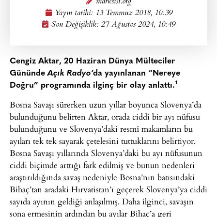
marksist.org
Yayın tarihi:
13 Temmuz 2018, 10:39
Son Değişiklik: 27 Ağustos 2024, 10:49
Cengiz Aktar, 20 Haziran Dünya Mülteciler
Gününde
Açık Radyo
‘da yayınlanan “Nereye
Doğru” programında ilginç bir olay anlattı.¹
Bosna Savaşı sürerken uzun yıllar boyunca Slovenya’da
bulunduğunu belirten Aktar, orada ciddi bir ayı nüfusu
bulunduğunu ve Slovenya’daki resmî makamların bu
ayıları tek tek sayarak çetelesini tuttuklarını belirtiyor.
Bosna Savaşı yıllarında Slovenya’daki bu ayı nüfusunun
ciddi biçimde arttığı fark edilmiş ve bunun nedenleri
araştırıldığında savaş nedeniyle Bosna’nın batısındaki
Bihaç’tan aradaki Hırvatistan’ı geçerek Slovenya’ya ciddi
sayıda ayının geldiği anlaşılmış. Daha ilginci, savaşın
sona ermesinin ardından bu ayılar Bihaç’a geri