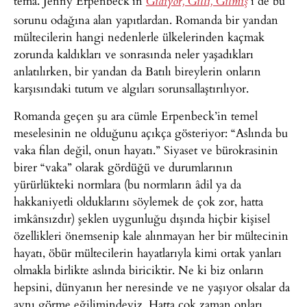
tema. Jenny Erpenbeck’in
‘
i de bu
Gidiyor, Gitti, Gitmiş
sorunu odağına alan yapıtlardan. Romanda bir yandan
mültecilerin hangi nedenlerle ülkelerinden kaçmak
zorunda kaldıkları ve sonrasında neler yaşadıkları
anlatılırken, bir yandan da Batılı bireylerin onların
karşısındaki tutum ve algıları sorunsallaştırılıyor.
Romanda geçen şu ara cümle Erpenbeck’in temel
meselesinin ne olduğunu açıkça gösteriyor: “Aslında bu
vaka filan değil, onun hayatı.” Siyaset ve bürokrasinin
birer “vaka” olarak gördüğü ve durumlarının
yürürlükteki normlara (bu normların âdil ya da
hakkaniyetli olduklarını söylemek de çok zor, hatta
imkânsızdır) şeklen uygunluğu dışında hiçbir kişisel
özellikleri önemsenip kale alınmayan her bir mültecinin
hayatı, öbür mültecilerin hayatlarıyla kimi ortak yanları
olmakla birlikte aslında biriciktir. Ne ki biz onların
hepsini, dünyanın her neresinde ve ne yaşıyor olsalar da
aynı görme eğilimindeyiz. Hatta çok zaman onları