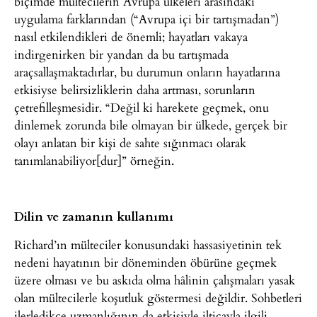
biçimde mültecilerin Avrupa ülkeleri arasındaki
uygulama farklarından (“Avrupa içi bir tartışmadan”)
nasıl etkilendikleri de önemli; hayatları vakaya
indirgenirken bir yandan da bu tartışmada
araçsallaşmaktadırlar, bu durumun onların hayatlarına
etkisiyse belirsizliklerin daha artması, sorunların
çetrefilleşmesidir. “Değil ki harekete geçmek, onu
dinlemek zorunda bile olmayan bir ülkede, gerçek bir
olayı anlatan bir kişi de sahte sığınmacı olarak
tanımlanabiliyor[dur]” örneğin.
Dilin ve zamanın kullanımı
Richard’ın mülteciler konusundaki hassasiyetinin tek
nedeni hayatının bir döneminden öbürüne geçmek
üzere olması ve bu askıda olma hâlinin çalışmaları yasak
olan mültecilerle koşutluk göstermesi değildir. Sohbetleri
ilerledikçe uzmanlığının da etkisiyle ilticayla ilgili