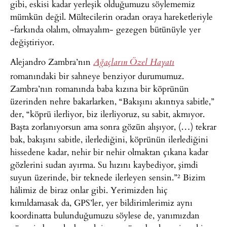
gibi, eskisi kadar yerleşik olduğumuzu söylememiz
mümkün değil. Mültecilerin oradan oraya hareketleriyle
-farkında olalım, olmayalım- gezegen bütünüyle yer
değiştiriyor.
Alejandro Zambra’nın
Ağaçların Özel Hayatı
romanındaki bir sahneye benziyor durumumuz.
Zambra’nın romanında baba kızına bir köprünün
üzerinden nehre bakarlarken, “Bakışını akıntıya sabitle,”
der, “köprü ilerliyor, biz ilerliyoruz, su sabit, akmıyor.
Başta zorlanıyorsun ama sonra gözün alışıyor, (…) tekrar
bak, bakışını sabitle, ilerlediğini, köprünün ilerlediğini
hissedene kadar, nehir bir nehir olmaktan çıkana kadar
gözlerini sudan ayırma. Su hızını kaybediyor, şimdi
suyun üzerinde, bir teknede ilerleyen sensin.”² Bizim
hâlimiz de biraz onlar gibi. Yerimizden hiç
kımıldamasak da, GPS’ler, yer bildirimlerimiz aynı
koordinatta bulunduğumuzu söylese de, yanımızdan