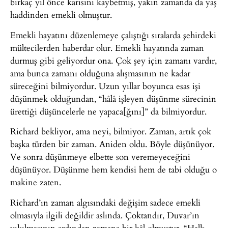
birkaç yıl önce karısını kaybetmiş, yakın zamanda da yaş
haddinden emekli olmuştur.
Emekli hayatını düzenlemeye çalıştığı sıralarda şehirdeki
mültecilerden haberdar olur. Emekli hayatında zaman
durmuş gibi geliyordur ona. Çok şey için zamanı vardır,
ama bunca zamanı olduğuna alışmasının ne kadar
süreceğini bilmiyordur. Uzun yıllar boyunca esas işi
düşünmek olduğundan, “hâlâ işleyen düşünme sürecinin
ürettiği düşüncelerle ne yapaca[ğını]” da bilmiyordur.
Richard bekliyor, ama neyi, bilmiyor. Zaman, artık çok
başka türden bir zaman. Aniden oldu. Böyle düşünüyor.
Ve sonra düşünmeye elbette son veremeyeceğini
düşünüyor. Düşünme hem kendisi hem de tabi olduğu o
makine zaten.
Richard’ın zaman algısındaki değişim sadece emekli
olmasıyla ilgili değildir aslında. Çoktandır, Duvar’ın
yıkılmasının ardından zamana bir hâl olmuştur. “Halk