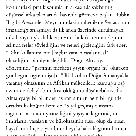
konulardaki pratik sorunların arkasında saklanmış
düşünsel arka planları da hayretle görmeye başlar. Dublin
II gibi Alexander Meydanındaki mültecilerle Senato’nun
imzaladığı anlaşmayı da ilk anda üzerinde durulmayan
dilsel boyutuyla didikler; resmî, hukukî terminolojinin
aslında neler söylediğini ve neleri gizlediğini fark eder.
“Dilin kullanımı[nın] hiçbir zaman rastlantısal”
olmadığını bilmiyor değildir. Doğu Almanya
döneminde “partinin merkezî yayın organı[nı] okurken
günbegün öğrenmişti[r].” Richard’ın Doğu Almanya’da
yaşamış olmasının da Afrikalı mültecilerle kurduğu bağ
üzerinde dolaylı bir etkisi olduğunu düşünebiliriz. İki
Almanya’yı birbirinden ayıran sınırın hem bir günde
ortadan kalktığını hem de 25 yıl geçmiş olmasına
rağmen büsbütün yitmediğini yaşayarak görmüştür.
Sınırların, yasaların ve bürokrasinin nasıl olup da insan
hayatlarını hiçe sayan birer heyula hâli aldığının birinci
elden tanığıdır. Hatta zamanın bile bir silaha