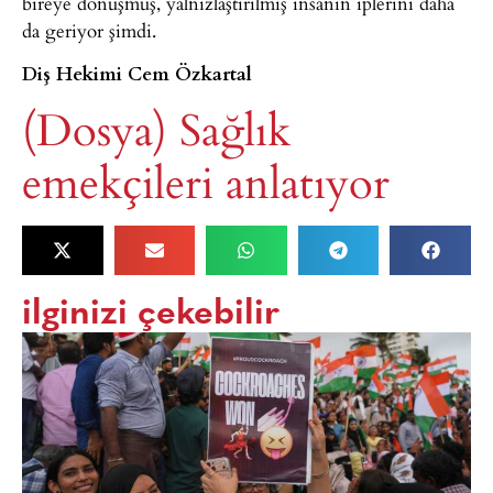
bireye dönüşmüş, yalnızlaştırılmış insanın iplerini daha
da geriyor şimdi.
Diş Hekimi Cem Özkartal
(Dosya) Sağlık
emekçileri anlatıyor
ilginizi çekebilir