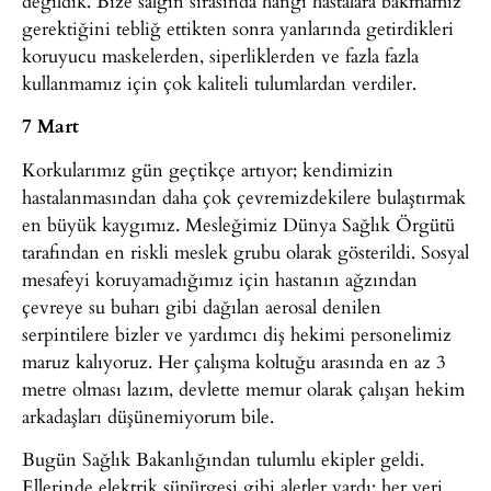
değildik. Bize salgın sırasında hangi hastalara bakmamız
gerektiğini tebliğ ettikten sonra yanlarında getirdikleri
koruyucu maskelerden, siperliklerden ve fazla fazla
kullanmamız için çok kaliteli tulumlardan verdiler.
7 Mart
Korkularımız gün geçtikçe artıyor; kendimizin
hastalanmasından daha çok çevremizdekilere bulaştırmak
en büyük kaygımız. Mesleğimiz Dünya Sağlık Örgütü
tarafından en riskli meslek grubu olarak gösterildi. Sosyal
mesafeyi koruyamadığımız için hastanın ağzından
çevreye su buharı gibi dağılan aerosal denilen
serpintilere bizler ve yardımcı diş hekimi personelimiz
maruz kalıyoruz. Her çalışma koltuğu arasında en az 3
metre olması lazım, devlette memur olarak çalışan hekim
arkadaşları düşünemiyorum bile.
Bugün Sağlık Bakanlığından tulumlu ekipler geldi.
Ellerinde elektrik süpürgesi gibi aletler vardı: her yeri