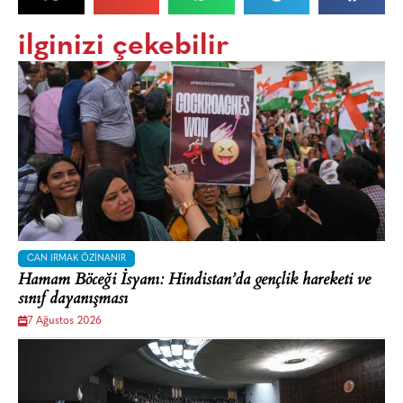
ilginizi çekebilir
CAN IRMAK ÖZINANIR
Hamam Böceği İsyanı: Hindistan’da gençlik hareketi ve
sınıf dayanışması
7 Ağustos 2026