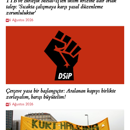
TTB ve Birleşik Metal-İş'ten iklim krizine dair ortak
talep: 'Sıcakta çalışmaya karşı yasal düzenleme
zorunluluktur'
6 Ağustos 2026
Çerçeve yasa bir başlangıçtır: Aralanan kapıyı birlikte
zorlayalım, barışı büyütelim!
5 Ağustos 2026