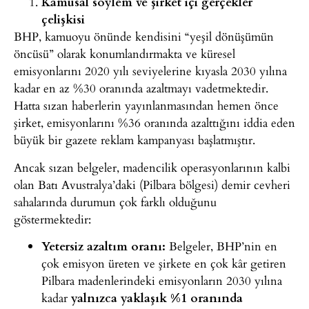
Kamusal söylem ve şirket içi gerçekler
çelişkisi
BHP, kamuoyu önünde kendisini “yeşil dönüşümün
öncüsü” olarak konumlandırmakta ve küresel
emisyonlarını 2020 yılı seviyelerine kıyasla 2030 yılına
kadar en az %30 oranında azaltmayı vadetmektedir.
Hatta sızan haberlerin yayınlanmasından hemen önce
şirket, emisyonlarını %36 oranında azalttığını iddia eden
büyük bir gazete reklam kampanyası başlatmıştır.
Ancak sızan belgeler, madencilik operasyonlarının kalbi
olan Batı Avustralya’daki (Pilbara bölgesi) demir cevheri
sahalarında durumun çok farklı olduğunu
göstermektedir:
Yetersiz
azaltım oranı:
Belgeler, BHP’nin
en
çok emisyon üreten ve şirkete en çok kâr getiren
Pilbara
madenlerindeki emisyonların 2030 yılına
kadar
yalnızca
yaklaşık %1 oranında