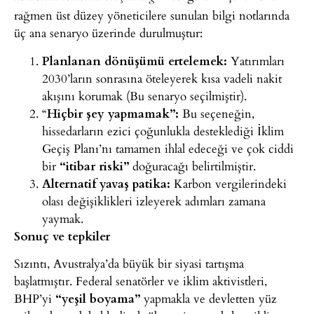
rağmen üst düzey yöneticilere sunulan bilgi notlarında
üç ana senaryo üzerinde durulmuştur:
Planlanan
dönüşümü ertelemek:
Yatırımları
2030’ların sonrasına öteleyerek kısa vadeli nakit
akışını
korumak (Bu senaryo seçilmiştir).
“
Hiçbir
şey yapmamak”:
Bu seçeneğin,
hissedarların ezici çoğunlukla desteklediği İklim
Geçiş
Planı’nı tamamen ihlal edeceği ve çok ciddi
bir
“itibar
riski”
doğuracağı belirtilmiştir.
Alternatif
yavaş patika:
Karbon vergilerindeki
olası değişiklikleri izleyerek adımları zamana
yaymak.
Sonuç ve tepkiler
Sızıntı, Avustralya’da büyük bir siyasi tartışma
başlatmıştır. Federal senatörler ve iklim aktivistleri,
BHP’yi
“yeşil boyama”
yapmakla ve devletten yüz