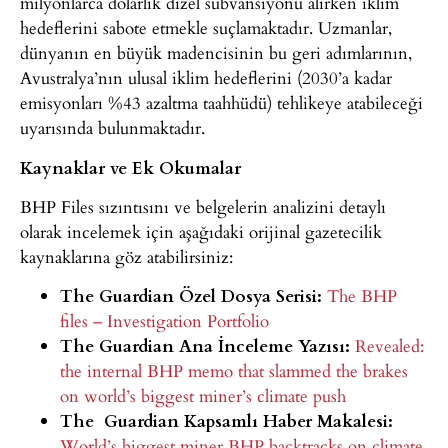
milyonlarca dolarlık dizel sübvansiyonu alırken iklim
hedeflerini sabote etmekle suçlamaktadır. Uzmanlar,
dünyanın en büyük madencisinin bu geri adımlarının,
Avustralya’nın ulusal iklim hedeflerini (2030’a kadar
emisyonları %43 azaltma taahhüdü) tehlikeye atabileceği
uyarısında bulunmaktadır.
Kaynaklar ve Ek Okumalar
BHP Files sızıntısını ve belgelerin analizini detaylı
olarak incelemek için aşağıdaki orijinal gazetecilik
kaynaklarına göz atabilirsiniz:
The Guardian Özel Dosya Serisi:
The
BHP
files – Investigation Portfolio
The Guardian Ana İnceleme Yazısı:
Revealed:
the internal BHP memo that slammed the brakes
on world’s biggest
miner’s climate push
The Guardian Kapsamlı Haber Makalesi:
World’s
biggest miner BHP backtracks on climate