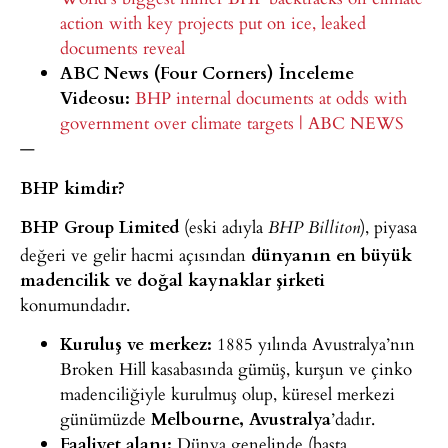
action with key projects put
on ice, leaked
documents reveal
ABC News (Four Corners) İnceleme
Videosu:
BHP internal
documents at odds with
government over climate targets | ABC NEWS
—
BHP kimdir?
BHP Group Limited
(eski adıyla
), piyasa
BHP Billiton
değeri ve gelir hacmi açısından
dünyanın en büyük
madencilik ve doğal kaynaklar şirketi
konumundadır.
Kuruluş ve merkez:
1885 yılında
Avustralya’nın
Broken Hill kasabasında gümüş, kurşun ve
çinko
madenciliğiyle kurulmuş olup, küresel merkezi
günümüzde
Melbourne, Avustralya
’dadır.
Faaliyet
alanı:
Dünya genelinde (başta