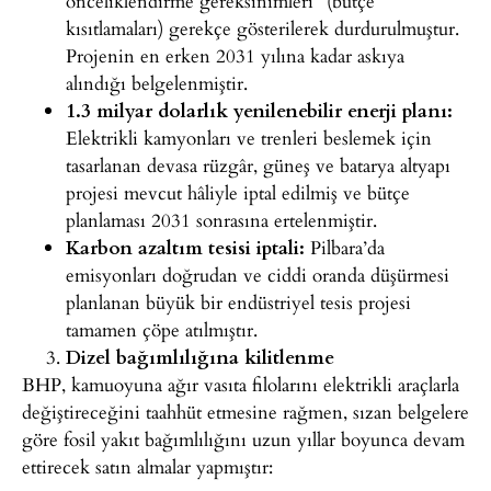
önceliklendirme gereksinimleri” (bütçe
kısıtlamaları) gerekçe gösterilerek durdurulmuştur.
Projenin
en erken 2031 yılına kadar askıya
alındığı belgelenmiştir.
1.3
milyar dolarlık yenilenebilir enerji planı:
Elektrikli kamyonları ve trenleri beslemek için
tasarlanan devasa
rüzgâr, güneş ve batarya altyapı
projesi mevcut hâliyle iptal
edilmiş ve bütçe
planlaması 2031 sonrasına ertelenmiştir.
Karbon
azaltım tesisi iptali:
Pilbara’da
emisyonları doğrudan ve ciddi oranda düşürmesi
planlanan büyük
bir endüstriyel tesis projesi
tamamen çöpe atılmıştır.
Dizel bağımlılığına kilitlenme
BHP, kamuoyuna ağır vasıta filolarını elektrikli araçlarla
değiştireceğini taahhüt etmesine rağmen, sızan belgelere
göre fosil yakıt bağımlılığını uzun yıllar boyunca devam
ettirecek satın almalar yapmıştır: