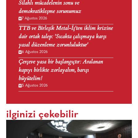
Silahlı mücadelenin sonu ve
demokratikleşme sorunumuz
7 Ağustos 2026
TTB ve Birleşik Metal-İş'ten iklim krizine
dair ortak talep: 'Sıcakta çalışmaya karşı
yasal düzenleme zorunluluktur'
6 Ağustos 2026
Çerçeve yasa bir başlangıçtır: Aralanan
kapıyı birlikte zorlayalım, barışı
büyütelim!
5 Ağustos 2026
ilginizi çekebilir