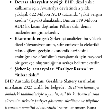
Devasa
akaryakıt teşviği:
BHP, dizel yakıt
kullanımı için Avustralya devletinden yılda
yaklaşık 622
Milyon AUD tutarında “yakıt vergisi
kredisi” (teşvik)
almaktadır. Bunun 379 Milyon
AUD’lik kısmı doğrudan
Pilbara’daki demir
madenlerine gitmektedir.
Ekonomik
engel:
Şirket içi analizler, bu
yüksek
dizel sübvansiyonunun, sıfır emisyonlu elektrikli
teknolojilere geçişin ekonomik cazibesini
azalttığını ve
dönüşümü yavaşlatmak için rasyonel
bir gerekçe oluşturduğunu
açıkça belirtmektedir.
Şirket içi senaryolar: “Faaliyet lisansı” ve
“itibar riski”
BHP Australia Başkanı Geraldine Slattery tarafından
imzalanan 2023 tarihli bir belgede,
“BHP’nin kamuoyu
önündeki taahhütleriyle uyumlu, acil bir karbonsuzlaşma
sürecinin, şirketin faaliyet gösterme, sürdürme ve büyüme
vurgulanmıştır. Buna
lisansının temelini oluşturduğu”