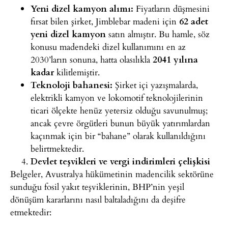
Yeni
dizel kamyon alımı:
Fiyatların
düşmesini
fırsat bilen şirket, Jimblebar madeni için
62
adet
yeni dizel kamyon
satın
almıştır. Bu hamle, söz
konusu madendeki dizel kullanımını en
az
2030’ların sonuna, hatta olasılıkla
2041
yılına
kadar
kilitlemiştir.
Teknoloji
bahanesi:
Şirket içi yazışmalarda,
elektrikli kamyon ve lokomotif teknolojilerinin
ticari ölçekte
henüz yetersiz olduğu savunulmuş;
ancak çevre örgütleri bunun
büyük yatırımlardan
kaçınmak için bir “bahane” olarak
kullanıldığını
belirtmektedir.
Devlet teşvikleri ve vergi indirimleri çelişkisi
Belgeler, Avustralya hükümetinin madencilik sektörüne
sunduğu fosil yakıt teşviklerinin, BHP’nin yeşil
dönüşüm kararlarını nasıl baltaladığını da deşifre
etmektedir: