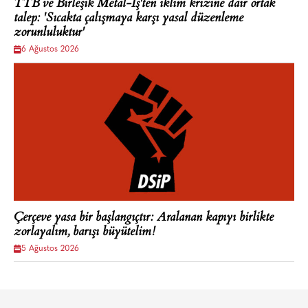
TTB ve Birleşik Metal-İş'ten iklim krizine dair ortak
talep: 'Sıcakta çalışmaya karşı yasal düzenleme
zorunluluktur'
6 Ağustos 2026
Çerçeve yasa bir başlangıçtır: Aralanan kapıyı birlikte
zorlayalım, barışı büyütelim!
5 Ağustos 2026