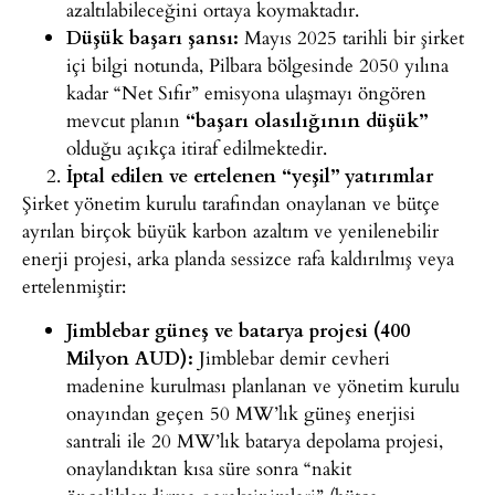
azaltılabileceğini ortaya koymaktadır.
Düşük
başarı şansı:
Mayıs 2025 tarihli
bir şirket
içi bilgi notunda, Pilbara bölgesinde 2050 yılına
kadar “Net Sıfır” emisyona ulaşmayı öngören
mevcut planın
“başarı olasılığının düşük”
olduğu açıkça itiraf edilmektedir.
İptal edilen ve ertelenen “yeşil” yatırımlar
Şirket yönetim kurulu tarafından onaylanan ve bütçe
ayrılan birçok büyük karbon azaltım ve yenilenebilir
enerji projesi, arka planda sessizce rafa kaldırılmış veya
ertelenmiştir:
Jimblebar
güneş ve batarya projesi (400
Milyon AUD):
Jimblebar demir cevheri
madenine kurulması planlanan ve yönetim
kurulu
onayından geçen 50 MW’lık güneş enerjisi
santrali ile
20 MW’lık batarya depolama projesi,
onaylandıktan kısa süre
sonra “nakit