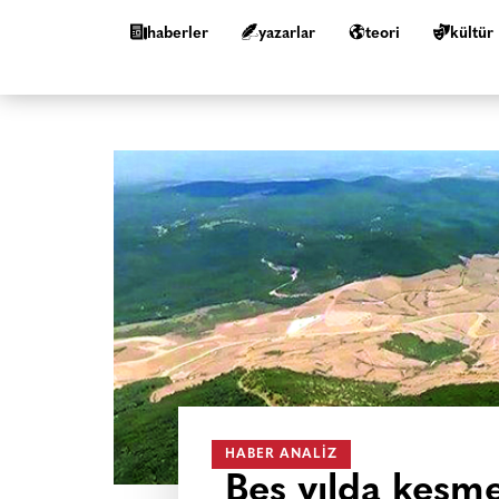
haberler
yazarlar
teori
kültür
HABER ANALIZ
Beş yılda kesme