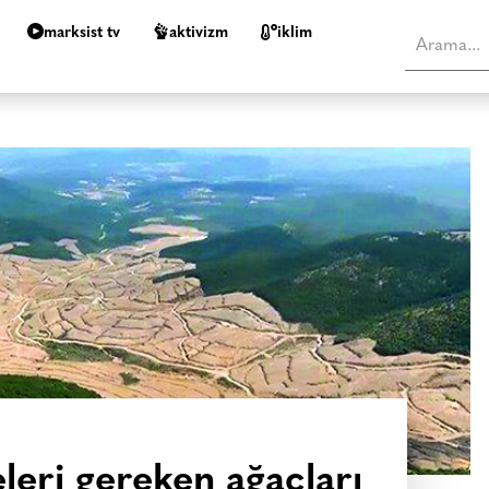
marksist tv
aktivizm
i̇klim
leri gereken ağaçları