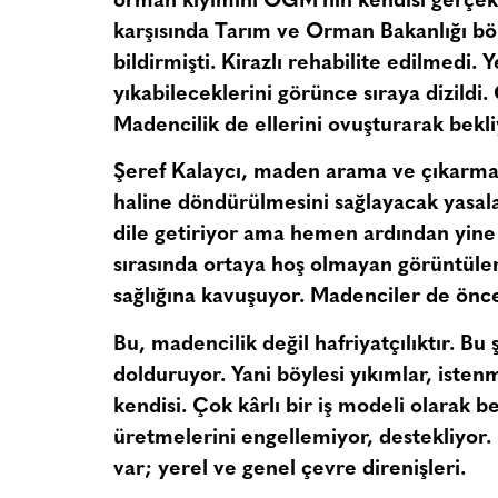
orman kıyımını OGM’nin kendisi gerçekl
karşısında Tarım ve Orman Bakanlığı böl
bildirmişti. Kirazlı rehabilite edilmedi. 
yıkabileceklerini görünce sıraya dizild
Madencilik de ellerini ovuşturarak bekli
Şeref Kalaycı, maden arama ve çıkarma 
haline döndürülmesini sağlayacak yasal
dile getiriyor ama hemen ardından yine
sırasında ortaya hoş olmayan görüntüler 
sağlığına kavuşuyor. Madenciler de önce 
Bu, madencilik değil hafriyatçılıktır. Bu 
dolduruyor. Yani böylesi yıkımlar, isten
kendisi. Çok kârlı bir iş modeli olarak be
üretmelerini engellemiyor, destekliyor.
var; yerel ve genel çevre direnişleri.