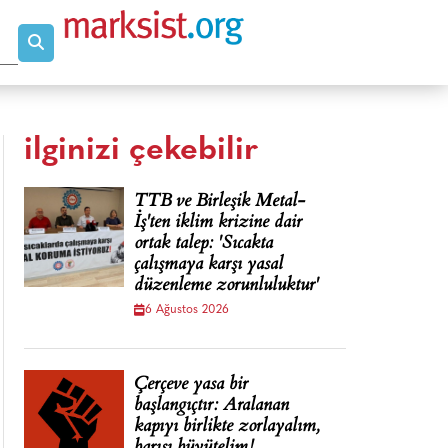
ilginizi çekebilir
TTB ve Birleşik Metal-
İş'ten iklim krizine dair
ortak talep: 'Sıcakta
çalışmaya karşı yasal
düzenleme zorunluluktur'
6 Ağustos 2026
Çerçeve yasa bir
başlangıçtır: Aralanan
kapıyı birlikte zorlayalım,