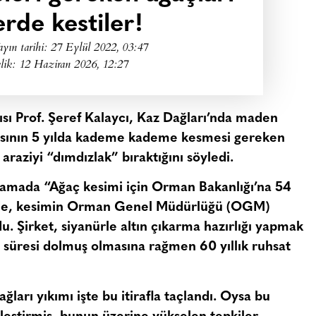
erde kestiler!
ayın tarihi:
27 Eylül 2022, 03:47
lik: 12 Haziran 2026, 12:27
sı Prof. Şeref Kalaycı, Kaz Dağları’nda maden
masının 5 yılda kademe kademe kesmesi gereken
 araziyi “dımdızlak” bıraktığını söyledi.
klamada “Ağaç kesimi için Orman Bakanlığı’na 54
ede, kesimin Orman Genel Müdürlüğü (OGM)
u. Şirket, siyanürle altın çıkarma hazırlığı yapmak
at süresi dolmuş olmasına rağmen 60 yıllık ruhsat
ları yıkımı işte bu itirafla taçlandı. Oysa bu