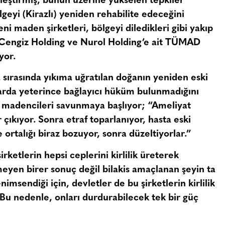
eştirmiş, bunun üzerine yükselen tepkiler
geyi (Kirazlı) yeniden rehabilite edeceğini
Yeni maden şirketleri, bölgeyi diledikleri gibi yakıp
i. Cengiz Holding ve Nurol Holding’e ait TÜMAD
yor.
sırasında yıkıma uğratılan doğanın yeniden eski
arda yeterince bağlayıcı hüküm bulunmadığını
 madencileri savunmaya başlıyor; “Ameliyat
çıkıyor. Sonra etraf toparlanıyor, hasta eski
ortalığı biraz bozuyor, sonra düzeltiyorlar.”
şirketlerin hepsi ceplerini kirlilik üreterek
meyen birer sonuç değil bilakis amaçlanan şeyin ta
nimsendiği için, devletler de bu şirketlerin kirlilik
 Bu nedenle, onları durdurabilecek tek bir güç