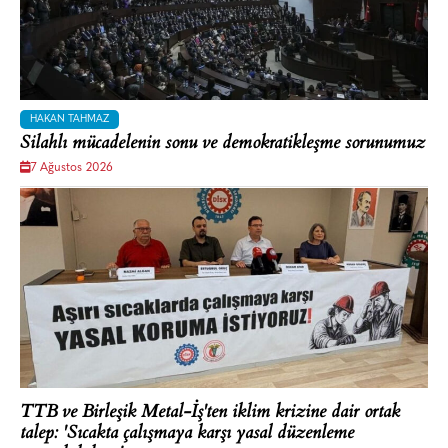
HAKAN TAHMAZ
Silahlı mücadelenin sonu ve demokratikleşme sorunumuz
7 Ağustos 2026
TTB ve Birleşik Metal-İş'ten iklim krizine dair ortak
talep: 'Sıcakta çalışmaya karşı yasal düzenleme