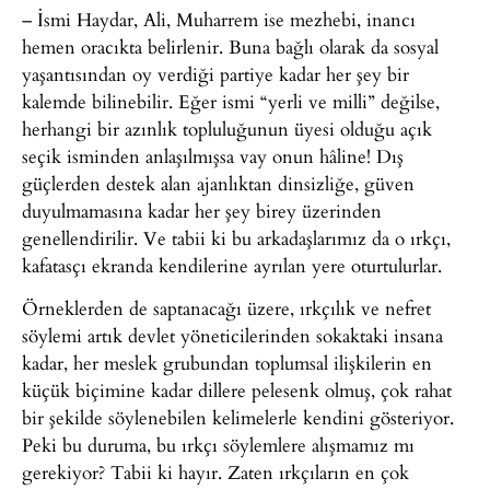
– İsmi Haydar, Ali, Muharrem ise mezhebi, inancı
hemen oracıkta belirlenir. Buna bağlı olarak da sosyal
yaşantısından oy verdiği partiye kadar her şey bir
kalemde bilinebilir. Eğer ismi “yerli ve milli” değilse,
herhangi bir azınlık topluluğunun üyesi olduğu açık
seçik isminden anlaşılmışsa vay onun hâline! Dış
güçlerden destek alan ajanlıktan dinsizliğe, güven
duyulmamasına kadar her şey birey üzerinden
genellendirilir. Ve tabii ki bu arkadaşlarımız da o ırkçı,
kafatasçı ekranda kendilerine ayrılan yere oturtulurlar.
Örneklerden de saptanacağı üzere, ırkçılık ve nefret
söylemi artık devlet yöneticilerinden sokaktaki insana
kadar, her meslek grubundan toplumsal ilişkilerin en
küçük biçimine kadar dillere pelesenk olmuş, çok rahat
bir şekilde söylenebilen kelimelerle kendini gösteriyor.
Peki bu duruma, bu ırkçı söylemlere alışmamız mı
gerekiyor? Tabii ki hayır. Zaten ırkçıların en çok