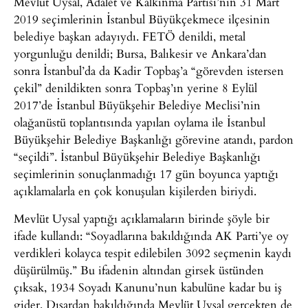
Mevlüt Uysal, Adalet ve Kalkınma Partisi’nin 31 Mart
2019 seçimlerinin İstanbul Büyükçekmece ilçesinin
belediye başkan adayıydı. FETÖ denildi, metal
yorgunluğu denildi; Bursa, Balıkesir ve Ankara’dan
sonra İstanbul’da da Kadir Topbaş’a “görevden istersen
çekil” denildikten sonra Topbaş’ın yerine 8 Eylül
2017’de İstanbul Büyükşehir Belediye Meclisi’nin
olağanüstü toplantısında yapılan oylama ile İstanbul
Büyükşehir Belediye Başkanlığı görevine atandı, pardon
“seçildi”. İstanbul Büyükşehir Belediye Başkanlığı
seçimlerinin sonuçlanmadığı 17 gün boyunca yaptığı
açıklamalarla en çok konuşulan kişilerden biriydi.
Mevlüt Uysal yaptığı açıklamaların birinde şöyle bir
ifade kullandı: “Soyadlarına bakıldığında AK Parti’ye oy
verdikleri kolayca tespit edilebilen 3092 seçmenin kaydı
düşürülmüş.” Bu ifadenin altından girsek üstünden
çıksak, 1934 Soyadı Kanunu’nun kabulüne kadar bu iş
gider. Dışardan bakıldığında Mevlüt Uysal gerçekten de