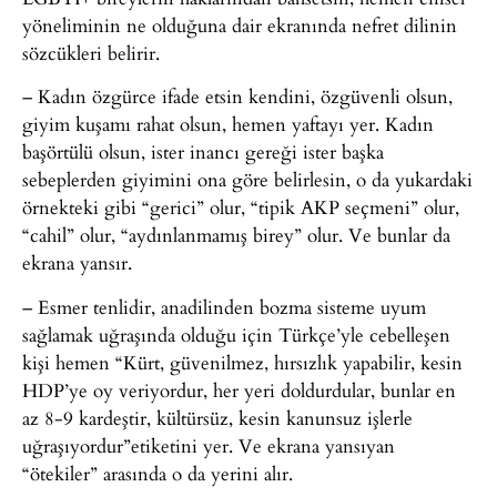
yöneliminin ne olduğuna dair ekranında nefret dilinin
sözcükleri belirir.
– Kadın özgürce ifade etsin kendini, özgüvenli olsun,
giyim kuşamı rahat olsun, hemen yaftayı yer. Kadın
başörtülü olsun, ister inancı gereği ister başka
sebeplerden giyimini ona göre belirlesin, o da yukardaki
örnekteki gibi “gerici” olur, “tipik AKP seçmeni” olur,
“cahil” olur, “aydınlanmamış birey” olur. Ve bunlar da
ekrana yansır.
– Esmer tenlidir, anadilinden bozma sisteme uyum
sağlamak uğraşında olduğu için Türkçe’yle cebelleşen
kişi hemen “Kürt, güvenilmez, hırsızlık yapabilir, kesin
HDP’ye oy veriyordur, her yeri doldurdular, bunlar en
az 8-9 kardeştir, kültürsüz, kesin kanunsuz işlerle
uğraşıyordur”etiketini yer. Ve ekrana yansıyan
“ötekiler” arasında o da yerini alır.