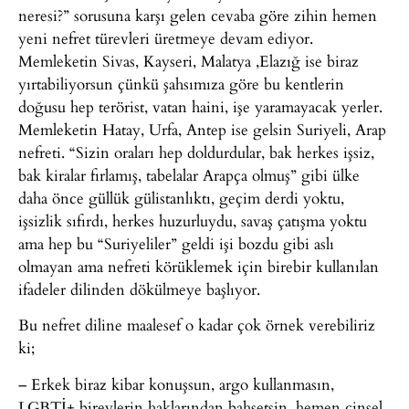
neresi?” sorusuna karşı gelen cevaba göre zihin hemen
yeni nefret türevleri üretmeye devam ediyor.
Memleketin Sivas, Kayseri, Malatya ,Elazığ ise biraz
yırtabiliyorsun çünkü şahsımıza göre bu kentlerin
doğusu hep terörist, vatan haini, işe yaramayacak yerler.
Memleketin Hatay, Urfa, Antep ise gelsin Suriyeli, Arap
nefreti. “Sizin oraları hep doldurdular, bak herkes işsiz,
bak kiralar fırlamış, tabelalar Arapça olmuş” gibi ülke
daha önce güllük gülistanlıktı, geçim derdi yoktu,
işsizlik sıfırdı, herkes huzurluydu, savaş çatışma yoktu
ama hep bu “Suriyeliler” geldi işi bozdu gibi aslı
olmayan ama nefreti körüklemek için birebir kullanılan
ifadeler dilinden dökülmeye başlıyor.
Bu nefret diline maalesef o kadar çok örnek verebiliriz
ki;
– Erkek biraz kibar konuşsun, argo kullanmasın,
LGBTİ+ bireylerin haklarından bahsetsin, hemen cinsel