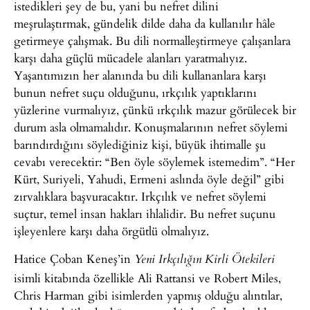
istedikleri şey de bu, yani bu nefret dilini
meşrulaştırmak, gündelik dilde daha da kullanılır hâle
getirmeye çalışmak. Bu dili normalleştirmeye çalışanlara
karşı daha güçlü mücadele alanları yaratmalıyız.
Yaşantımızın her alanında bu dili kullananlara karşı
bunun nefret suçu olduğunu, ırkçılık yaptıklarını
yüzlerine vurmalıyız, çünkü ırkçılık mazur görülecek bir
durum asla olmamalıdır. Konuşmalarının nefret söylemi
barındırdığını söylediğiniz kişi, büyük ihtimalle şu
cevabı verecektir: “Ben öyle söylemek istemedim”. “Her
Kürt, Suriyeli, Yahudi, Ermeni aslında öyle değil” gibi
zırvalıklara başvuracaktır. Irkçılık ve nefret söylemi
suçtur, temel insan hakları ihlalidir. Bu nefret suçunu
işleyenlere karşı daha örgütlü olmalıyız.
Hatice Çoban Keneş’in
Yeni Irkçılığın Kirli Ötekileri
isimli kitabında özellikle Ali Rattansi ve Robert Miles,
Chris Harman gibi isimlerden yapmış olduğu alıntılar,