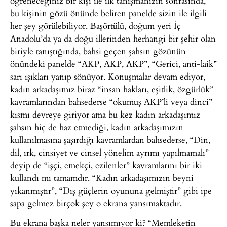
öğreneceğiniz bir kişi ile ilk tanışmanızın sonrasında,
bu kişinin gözü önünde beliren panelde sizin ile ilgili
her şey görülebiliyor. Başörtülü, doğum yeri İç
Anadolu’da ya da doğu illerinden herhangi bir şehir olan
biriyle tanıştığında, bahsi geçen şahsın gözünün
önündeki panelde “AKP, AKP, AKP”, “Gerici, anti-laik”
sarı ışıkları yanıp sönüyor. Konuşmalar devam ediyor,
kadın arkadaşımız biraz “insan hakları, eşitlik, özgürlük”
kavramlarından bahsederse “okumuş AKP’li veya dinci”
kısmı devreye giriyor ama bu kez kadın arkadaşımız
şahsın hiç de haz etmediği, kadın arkadaşımızın
kullanılmasına şaşırdığı kavramlardan bahsederse, “Din,
dil, ırk, cinsiyet ve cinsel yönelim ayrımı yapılmamalı”
deyip de “işçi, emekçi, ezilenler” kavramlarını bir iki
kullandı mı tamamdır. “Kadın arkadaşımızın beyni
yıkanmıştır”, “Dış güçlerin oyununa gelmiştir” gibi ipe
sapa gelmez birçok şey o ekrana yansımaktadır.
Bu ekrana başka neler yansımıyor ki? “Memleketin