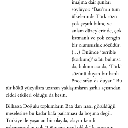
imajına dair şunları
söylüyor: “Batı’nın tüm
ülkelerinde Türk sözü
çok çeşitli bilinç ve
anlam düzeylerinde, çok
katmanlı ve çok zengin
bir olumsuzluk sözüdür.
(…) Önünde ‘terrible
(korkunç)’ sıfatı bulunsa
da, bulunmasa da, ‘Türk’
sözünü duyan bir batılı
önce sıfatı da duyar.” Bu
tür kökü yüzyıllara uzanan yaklaşımların şarklı açısından
ciddi etkileri olduğu da kesin.
Bilhassa Doğulu toplumların Batı’dan nasıl görüldüğü
meselesine bu kadar kafa patlatması da boşuna değil.
Türkiye’de yaşanan bir olayda, olayın kendi
vahametinden çok “Dünyaya rezil olduk” kaygısının