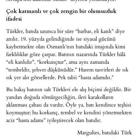
Çok katmanlı ve çok zengin bir olumsuzluk
ifadesi
Türkler, batıda uzunca bir süre “barbar, eli kanlı” diye
anılır. 19. yüzyıla gelindiğinde ise siyasal gücünü
kaybetmekte olan Osmanlı’nın batıdaki imajında kimi
farklılıklar göze çarpar. Batının nazarında Türkler hâlâ
“eli kanlıdır”, “korkunçtur”, ama aynı zamanda
“tembeldir, şehvet düşkünüdür.” Harem tasvirleri de sık
sık yer alır görsellerde. Pek tabii “hasta adamdır.”
Bu bakış batının salt Türkleri ele alış biçimi değildir. Bir
yandan doğuda sömürgeciliğin, ileri karakolların
aklanması çabası da vardır. Öyle ya, batı kendince teşhisi
koymuştur; bu korkunç, tembel ve kendini yönetmekten
aciz “hasta adamı” iyileştirecek olan batıdır.
Margulies, batıdaki Türk