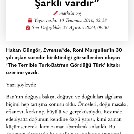
Şarklı vardır”
marksist.org
Yayın tarihi:
10 Temmuz 2016, 02:38
Son Değişiklik: 27 Ağustos 2024, 09:30
Hakan Güngör,
Evrensel
‘de, Roni Margulies’in 30
yılı aşkın süredir biriktirdiği görsellerden oluşan
‘The Terrible Turk-Batı’nın Gördüğü Türk’ kitabı
üzerine yazdı.
Yazı şöyleydi:
Batı’nın doğuya bakışı, doğuyu ve doğuluları algılama
biçimi hep tartışma konusu oldu. Önceleri, doğu masalsı,
efsanevi, korkunç, büyülü ve gerçeküstüydü. Resimde,
edebiyatta doğunun kendine özgü yapısı, kimi zaman
küçümsenerek, kimi zaman abartılarak anlatıldı. Bu
durumun sistematik hale gelişinde kuşkusuz emperyal