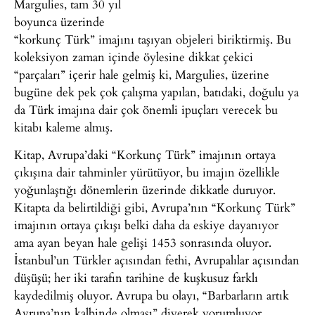
Margulies, tam 30 yıl
boyunca üzerinde
“korkunç Türk” imajını taşıyan objeleri biriktirmiş. Bu
koleksiyon zaman içinde öylesine dikkat çekici
“parçaları” içerir hale gelmiş ki, Margulies, üzerine
bugüne dek pek çok çalışma yapılan, batıdaki, doğulu ya
da Türk imajına dair çok önemli ipuçları verecek bu
kitabı kaleme almış.
Kitap, Avrupa’daki “Korkunç Türk” imajının ortaya
çıkışına dair tahminler yürütüyor, bu imajın özellikle
yoğunlaştığı dönemlerin üzerinde dikkatle duruyor.
Kitapta da belirtildiği gibi, Avrupa’nın “Korkunç Türk”
imajının ortaya çıkışı belki daha da eskiye dayanıyor
ama ayan beyan hale gelişi 1453 sonrasında oluyor.
İstanbul’un Türkler açısından fethi, Avrupalılar açısından
düşüşü; her iki tarafın tarihine de kuşkusuz farklı
kaydedilmiş oluyor. Avrupa bu olayı, “Barbarların artık
Avrupa’nın kalbinde olması” diyerek yorumluyor.