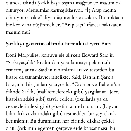
olunca, aslında Şarklı başlı başına mağdur ve masum da
olmuyor. Mefhumlar karmaşıklaşıyor. “İş Arap saçına
dönüyor o halde” diye düşünenler olacaktır. Bu noktada
bir kez daha düşünmeliler. “Arap saçı” ifadesi hakikaten
masum mu?
Şarklıyı gözetim altında tutmak isteyen Batı
Roni Margulies, konuyu ele alırken Edward Said’in
“Şarkiyatçılık” kitabından yararlanmayı pek tercih
etmemiş ancak Said’in tanımlamaları ve tespitleri bu
kitabı da tamamlayıcı nitelikte. Said, Batı’nın Şark’a
bakışına dair şunları yazıyordu: “Cromer ve Balfour’un
dilinde Şarklı, (mahkemelerdeki gibi) yargılanan, (ders
kitaplarındaki gibi) tasvir edilen, (okullarda ya da
cezaevlerindeki gibi) gözetim altında tutulan, (hayvan
bilim kılavuzlarındaki gibi) resmedilen bir şey olarak
betimlenir. Bu durumların her birinde dikkat çekici
olan, Şarklının egemen çerçevelerde kapsanması, bu