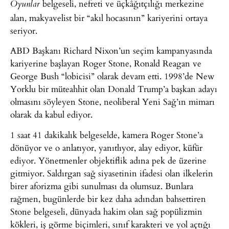
belgeseli, nefreti ve üçkâğıtçılığı merkezine
Oyunlar
alan, makyavelist bir “akıl hocasının” kariyerini ortaya
seriyor.
ABD Başkanı Richard Nixon’un seçim kampanyasında
kariyerine başlayan Roger Stone, Ronald Reagan ve
George Bush “lobicisi” olarak devam etti. 1998’de New
Yorklu bir müteahhit olan Donald Trump’a başkan adayı
olmasını söyleyen Stone, neoliberal Yeni Sağ’ın mimarı
olarak da kabul ediyor.
1 saat 41 dakikalık belgeselde, kamera Roger Stone’a
dönüyor ve o anlatıyor, yanıtlıyor, alay ediyor, küfür
ediyor. Yönetmenler objektiflik adına pek de üzerine
gitmiyor. Saldırgan sağ siyasetinin ifadesi olan ilkelerin
birer aforizma gibi sunulması da olumsuz. Bunlara
rağmen, bugünlerde bir kez daha adından bahsettiren
Stone belgeseli, dünyada hakim olan sağ popülizmin
kökleri, iş görme biçimleri, sınıf karakteri ve yol açtığı