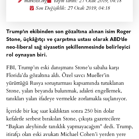
marksist.org
Yayın tarihi:
27 Ocak 2019, 04:18
Son Değişiklik: 27 Ocak 2019, 04:18
Trump’ın ekibinden son gözaltına alınan isim Roger
Stone, üçkâğıtçı ve çarpıtma ustası olarak ABD’de
neo-liberal sağ siyasetin şekillenmesinde belirleyici
rol oynayan biri.
FBI, Trump’ın eski danışmanı Stone’u sabaha karşı
Florida’da gözaltına aldı. Özel savcı Mueller’in
yürüttüğü Rusya soruşturması kapsamında tutuklanan
Stone, yalan beyanda bulunmak, adaleti engellemek,
tanıkları yalan ifadeye vermekle zorlamakla suçlanıyor.
İçeride bir kaç saat kaldıktan sonra 250 bin dolar
kefaletle serbest bırakılan Stone, çıkışta gazetecilere
“Başkan aleyhinde tanıklık yapmayacağım” dedi. Trump,
itirafçı olan eski avukatı Michael Cohen’i yerden yere