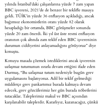
yılında İstanbul’daki çalışanlarına yüzde 7 zam yapan
BBC işvereni, 2021’de de benzer bir teklifle masaya
geldi. TÜİK’in yüzde 36 enflasyon açıkladığı, ancak
bağımsız ekonomistlerin oranı yüzde 82 olarak
hesapladığı bir ortamda, BBC görüşmeler sonunda
yüzde 20 zam önerdi. İki yıl üst üste resmi enflasyon
oranının çok altında zam teklif eden BBC işvereninin
durumun ciddiyetini anlayamadığını görüyoruz” diye
konuştu.
Konuyu masada çözmek istediklerini ancak işverenin
uzlaşmaz tutumunun ısrarla devam ettiğini ifade eden
Durmuş, “Bu uzlaşmaz tutum nedeniyle bugün grev
uygulamasını başlatıyoruz. Adil bir teklif gelmediği
müddetçe grev pankartımız burada kalmaya devam
edecek, grev gözcülerimiz her gün burada nöbetlerini
tutacaklar. Taleplerimiz makul ve BBC açısından
karşılanabilir taleplerdir. Kararlıyız, kazanacağız, çünkü