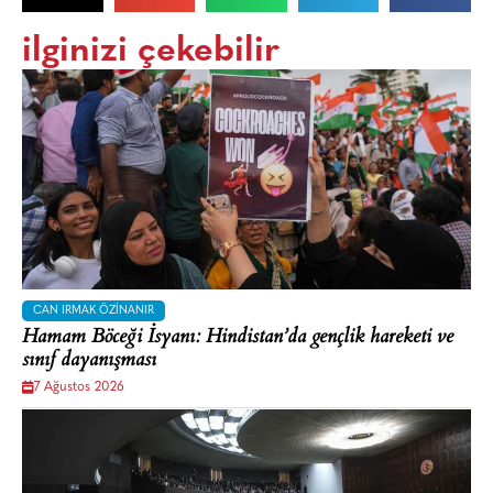
ilginizi çekebilir
CAN IRMAK ÖZINANIR
Hamam Böceği İsyanı: Hindistan’da gençlik hareketi ve
sınıf dayanışması
7 Ağustos 2026