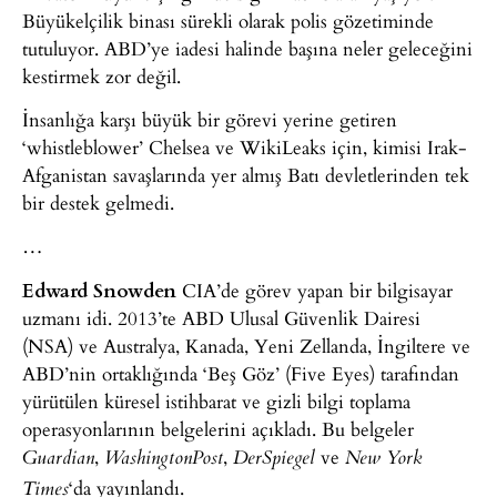
Büyükelçilik binası sürekli olarak polis gözetiminde
tutuluyor. ABD’ye iadesi halinde başına neler geleceğini
kestirmek zor değil.
İnsanlığa karşı büyük bir görevi yerine getiren
‘whistleblower’ Chelsea ve WikiLeaks için, kimisi Irak-
Afganistan savaşlarında yer almış Batı devletlerinden tek
bir destek gelmedi.
…
Edward Snowden
CIA’de görev yapan bir bilgisayar
uzmanı idi. 2013’te ABD Ulusal Güvenlik Dairesi
(NSA) ve Australya, Kanada, Yeni Zellanda, İngiltere ve
ABD’nin ortaklığında ‘Beş Göz’ (Five Eyes) tarafından
yürütülen küresel istihbarat ve gizli bilgi toplama
operasyonlarının belgelerini açıkladı. Bu belgeler
,
,
ve
Guardian
Washington
Post
DerSpiegel
New York
‘da yayınlandı.
Times