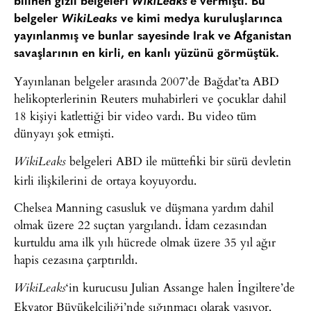
bilinen gizli belgeleri
WikiLeaks
‘e vermişti. Bu
belgeler
WikiLeaks
ve kimi medya kuruluşlarınca
yayınlanmış ve bunlar sayesinde Irak ve Afganistan
savaşlarının en kirli, en kanlı yüzünü görmüştük.
Yayınlanan belgeler arasında 2007’de Bağdat’ta ABD
helikopterlerinin Reuters muhabirleri ve çocuklar dahil
18 kişiyi katlettiği bir video vardı. Bu video tüm
dünyayı şok etmişti.
belgeleri ABD ile müttefiki bir sürü devletin
WikiLeaks
kirli ilişkilerini de ortaya koyuyordu.
Chelsea Manning casusluk ve düşmana yardım dahil
olmak üzere 22 suçtan yargılandı. İdam cezasından
kurtuldu ama ilk yılı hücrede olmak üzere 35 yıl ağır
hapis cezasına çarptırıldı.
‘in kurucusu Julian Assange halen İngiltere’de
WikiLeaks
Ekvator Büyükelçiliği’nde sığınmacı olarak yaşıyor.