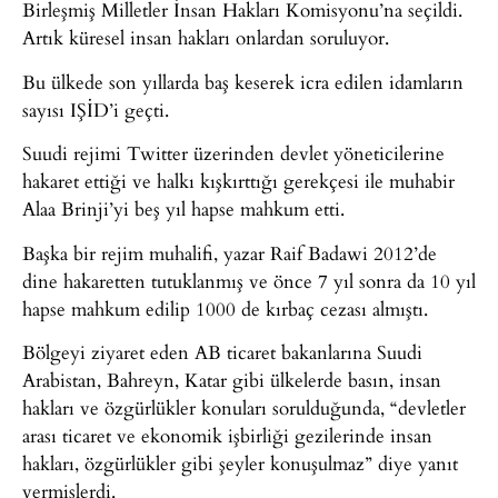
Birleşmiş Milletler İnsan Hakları Komisyonu’na seçildi.
Artık küresel insan hakları onlardan soruluyor.
Bu ülkede son yıllarda baş keserek icra edilen idamların
sayısı IŞİD’i geçti.
Suudi rejimi Twitter üzerinden devlet yöneticilerine
hakaret ettiği ve halkı kışkırttığı gerekçesi ile muhabir
Alaa Brinji’yi beş yıl hapse mahkum etti.
Başka bir rejim muhalifi, yazar Raif Badawi 2012’de
dine hakaretten tutuklanmış ve önce 7 yıl sonra da 10 yıl
hapse mahkum edilip 1000 de kırbaç cezası almıştı.
Bölgeyi ziyaret eden AB ticaret bakanlarına Suudi
Arabistan, Bahreyn, Katar gibi ülkelerde basın, insan
hakları ve özgürlükler konuları sorulduğunda, “devletler
arası ticaret ve ekonomik işbirliği gezilerinde insan
hakları, özgürlükler gibi şeyler konuşulmaz” diye yanıt
vermişlerdi.