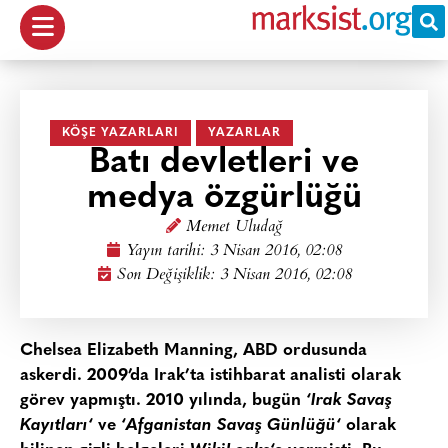
KÖŞE YAZARLARI
YAZARLAR
Batı devletleri ve
medya özgürlüğü
Memet Uludağ
Yayın tarihi:
3 Nisan 2016, 02:08
Son Değişiklik: 3 Nisan 2016, 02:08
Chelsea Elizabeth Manning
, ABD ordusunda
askerdi. 2009’da Irak’ta istihbarat analisti olarak
görev yapmıştı. 2010 yılında, bugün ‘
Irak Savaş
Kayıtları
‘ ve ‘
Afganistan Savaş Günlüğü
‘ olarak