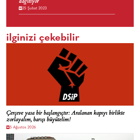
dağıtıyor
25 Şubat 2023
ilginizi çekebilir
Çerçeve yasa bir başlangıçtır: Aralanan kapıyı birlikte
zorlayalım, barışı büyütelim!
5 Ağustos 2026