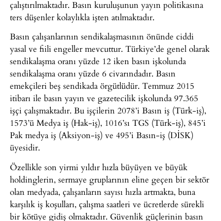
çalıştırılmaktadır. Basın kuruluşunun yayın politikasına
ters düşenler kolaylıkla işten atılmaktadır.
Basın çalışanlarının sendikalaşmasının önünde ciddi
yasal ve fiili engeller mevcuttur. Türkiye’de genel olarak
sendikalaşma oranı yüzde 12 iken basın işkolunda
sendikalaşma oranı yüzde 6 civarındadır. Basın
emekçileri beş sendikada örgütlüdür. Temmuz 2015
itibarı ile basın yayın ve gazetecilik işkolunda 97.365
işçi çalışmaktadır. Bu işçilerin 2078’i Basın iş (Türk-iş),
1573’ü Medya iş (Hak-iş), 1016’sı TGS (Türk-iş), 845’i
Pak medya iş (Aksiyon-iş) ve 495’i Basın-iş (DİSK)
üyesidir.
Özellikle son yirmi yıldır hızla büyüyen ve büyük
holdinglerin, sermaye gruplarının eline geçen bir sektör
olan medyada, çalışanların sayısı hızla artmakta, buna
karşılık iş koşulları, çalışma saatleri ve ücretlerde sürekli
bir kötüye gidiş olmaktadır. Güvenlik güçlerinin basın