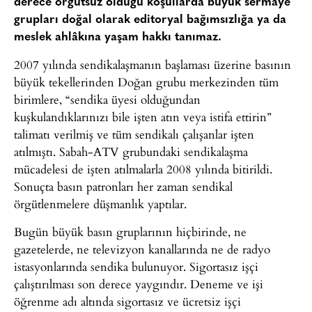
derece örgütsüz olduğu koşullarda büyük sermaye
grupları doğal olarak editoryal bağımsızlığa ya da
meslek ahlâkına yaşam hakkı tanımaz.
2007 yılında sendikalaşmanın başlaması üzerine basının
büyük tekellerinden Doğan grubu merkezinden tüm
birimlere, “sendika üyesi olduğundan
kuşkulandıklarınızı bile işten atın veya istifa ettirin”
talimatı verilmiş ve tüm sendikalı çalışanlar işten
atılmıştı. Sabah-ATV grubundaki sendikalaşma
mücadelesi de işten atılmalarla 2008 yılında bitirildi.
Sonuçta basın patronları her zaman sendikal
örgütlenmelere düşmanlık yaptılar.
Bugün büyük basın gruplarının hiçbirinde, ne
gazetelerde, ne televizyon kanallarında ne de radyo
istasyonlarında sendika bulunuyor. Sigortasız işçi
çalıştırılması son derece yaygındır. Deneme ve işi
öğrenme adı altında sigortasız ve ücretsiz işçi