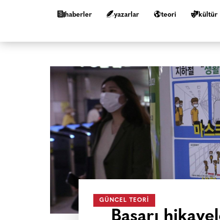
haberler
yazarlar
teori
kültür
GÜNCEL TEORI
Başarı hikaye