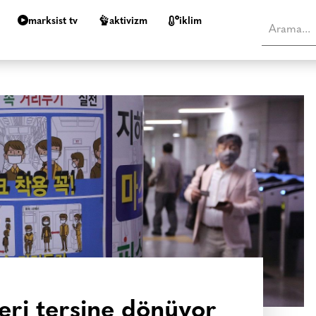
marksist tv
aktivizm
i̇klim
leri tersine dönüyor