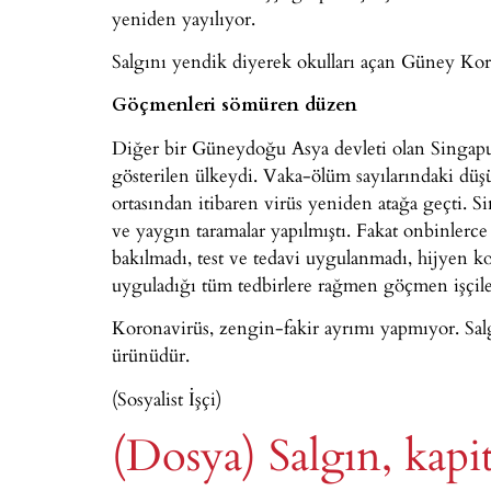
yeniden yayılıyor.
Salgını yendik diyerek okulları açan Güney Kore
Göçmenleri sömüren düzen
Diğer bir Güneydoğu Asya devleti olan Singapur,
gösterilen ülkeydi. Vaka-ölüm sayılarındaki düş
ortasından itibaren virüs yeniden atağa geçti. S
ve yaygın taramalar yapılmıştı. Fakat onbinlerce 
bakılmadı, test ve tedavi uygulanmadı, hijyen ko
uyguladığı tüm tedbirlere rağmen göçmen işçile
Koronavirüs, zengin-fakir ayrımı yapmıyor. Salgın 
ürünüdür.
(Sosyalist İşçi)
(Dosya) Salgın, kapi