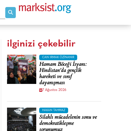
ilginizi çekebilir
CAN IRMAK ÖZINANIR
Hamam Böceği İsyanı:
Hindistan’da gençlik
hareketi ve sınıf
dayanışması
7 Ağustos 2026
HAKAN TAHMAZ
Silahlı mücadelenin sonu ve
demokratikleşme
sorunumuz