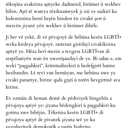
têkoşîna avakirina aştiyeke dadmend, birûmet û wekhev
bibin. Aştî tê wateya rêziknameyek ji nû ve sazkirî ku
bidestxistina hemî beşên bindest ên civakê şert û
mercên jiyanê yên wekhev û birûmet dihêle.
Ji ber vê yekê, di vê pêvajoyê de hebûna kesên LGBTÎ+
weka kirdeya pêvajoyê, rasterast girêdayî civakîkirina
aştiyê ye. Hêza herî mezin a tevgera LGBTÎ+an di
serpêhatiyên wan ên xwenîşandayî de ye. Bi salan e, em
wekî “paşguhkirî”, krîmînalîzekirî û hedefgirtî hatine
hesibandin. Lê tevî van hemûyan, me hebûna xwe ya
civakî parastiye, birine qada giştî û torên hevgirtinê ava
kirine.
Ev ezmûn di heman demê de pêdiviyek bingehîn a
pêvajoya aştiyê ye: şiyana bêdengkirî û paşguhkirî ku
gotina xwe bibêjin. Têketina kesên LGBTÎ+ di
pêvajoya aştiyê de pîvanek şiyana wê ye ku
veguherînek demokratîk a rastîn biafirîne.