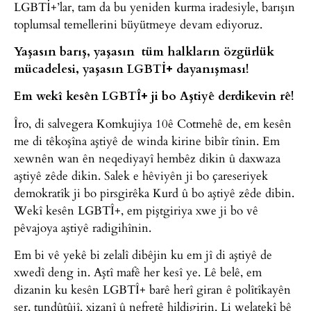
LGBTİ+’lar, tam da bu yeniden kurma iradesiyle, barışın
toplumsal temellerini büyütmeye devam ediyoruz.
Yaşasın barış, yaşasın tüm halkların özgürlük
mücadelesi, yaşasın LGBTİ+ dayanışması!
Em wekî kesên LGBTÎ+ ji bo Aştiyê derdikevin rê!
Îro, di salvegera Komkujiya 10ê Cotmehê de, em kesên
me di têkoşîna aştiyê de winda kirine bibîr tînin. Em
xewnên wan ên neqediyayî hembêz dikin û daxwaza
aştiyê zêde dikin. Salek e hêviyên ji bo çareseriyek
demokratîk ji bo pirsgirêka Kurd û bo aştiyê zêde dibin.
Wekî kesên LGBTÎ+, em piştgiriya xwe ji bo vê
pêvajoya aştiyê radigihînin.
Em bi vê yekê bi zelalî dibêjin ku em jî di aştiyê de
xwedî deng in. Aştî mafê her kesî ye. Lê belê, em
dizanin ku kesên LGBTÎ+ barê herî giran ê polîtîkayên
şer, tundûtûjî, xizanî û nefretê hildigirin. Li welatekî bê