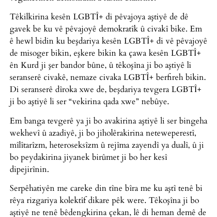
Têkilkirina kesên LGBTÎ+ di pêvajoya aştiyê de dê
gavek be ku vê pêvajoyê demokratîk û civakî bike. Em
ê hewl bidin ku beşdariya kesên LGBTÎ+ di vê pêvajoyê
de misoger bikin, eşkere bikin ka çawa kesên LGBTÎ+
ên Kurd ji şer bandor bûne, û têkoşîna ji bo aştiyê li
seranserê civakê, nemaze civaka LGBTÎ+ berfireh bikin.
Di seranserê dîroka xwe de, beşdariya tevgera LGBTÎ+
ji bo aştiyê li ser “vekirina qada xwe” nebûye.
Em banga tevgerê ya ji bo avakirina aştiyê li ser bingeha
wekhevî û azadiyê, ji bo jiholêrakirina neteweperestî,
mîlîtarîzm, heteroseksîzm û rejîma zayendî ya dualî, û ji
bo peydakirina jiyanek birûmet ji bo her kesî
dipejirînin.
Serpêhatiyên me careke din tîne bîra me ku aştî tenê bi
rêya rizgariya kolektîf dikare pêk were. Têkoşîna ji bo
aştiyê ne tenê bêdengkirina çekan, lê di heman demê de