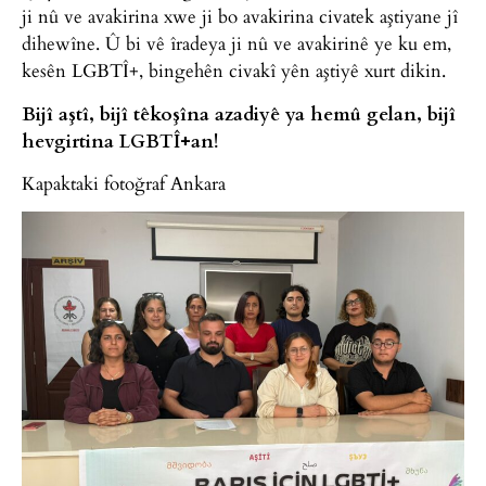
ji nû ve avakirina xwe ji bo avakirina civatek aştiyane jî
dihewîne. Û bi vê îradeya ji nû ve avakirinê ye ku em,
kesên LGBTÎ+, bingehên civakî yên aştiyê xurt dikin.
Bijî aştî, bijî têkoşîna azadiyê ya hemû gelan, bijî
hevgirtina LGBTÎ+an!
Kapaktaki fotoğraf Ankara