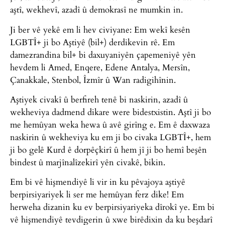
aştî, wekhevî, azadî û demokrasî ne mumkin in.
Ji ber vê yekê em li hev civiyane: Em wekî kesên
LGBTÎ+ ji bo Aştiyê (bil+) derdikevin rê. Em
damezrandina bil+ bi daxuyaniyên çapemeniyê yên
hevdem li Amed, Enqere, Edene Antalya, Mersîn,
Çanakkale, Stenbol, Îzmîr û Wan radigihînin.
Aştiyek civakî û berfireh tenê bi naskirin, azadî û
wekheviya dadmend dikare were bidestxistin. Aştî ji bo
me hemûyan weka hewa û avê girîng e. Em ê daxwaza
naskirin û wekheviya ku em ji bo civaka LGBTÎ+, hem
ji bo gelê Kurd ê dorpêçkirî û hem jî ji bo hemî beşên
bindest û marjînalîzekirî yên civakê, bikin.
Em bi vê hişmendiyê li vir in ku pêvajoya aştiyê
berpirsiyariyek li ser me hemûyan ferz dike! Em
herweha dizanin ku ev berpirsiyariyeka dîrokî ye. Em bi
vê hişmendiyê tevdigerin û xwe birêdixin da ku beşdarî