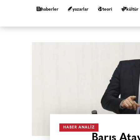
haberler
yazarlar
teori
kültür
HABER ANALIZ
Barış Atay