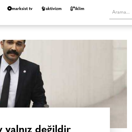
marksist tv
aktivizm
i̇klim
 yalnız değildir