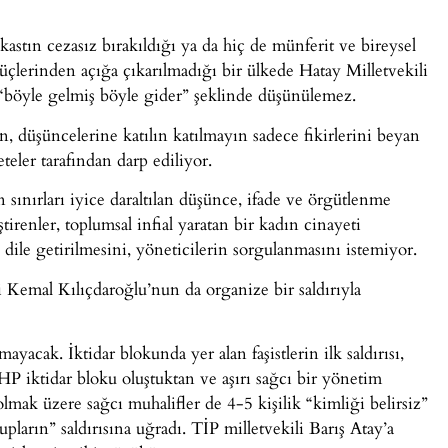
uikastın cezasız bırakıldığı ya da hiç de münferit ve bireysel
üçlerinden açığa çıkarılmadığı bir ülkede Hatay Milletvekili
u, “böyle gelmiş böyle gider” şeklinde düşünülemez.
n, düşüncelerine katılın katılmayın sadece fikirlerini beyan
teler tarafından darp ediliyor.
an sınırları iyice daraltılan düşünce, ifade ve örgütlenme
tirenler, toplumsal infial yaratan bir kadın cinayeti
ile getirilmesini, yöneticilerin sorgulanmasını istemiyor.
ri Kemal Kılıçdaroğlu’nun da organize bir saldırıyla
ayacak. İktidar blokunda yer alan faşistlerin ilk saldırısı,
P iktidar bloku oluştuktan ve aşırı sağcı bir yönetim
mak üzere sağcı muhalifler de 4-5 kişilik “kimliği belirsiz”
upların” saldırısına uğradı. TİP milletvekili Barış Atay’a