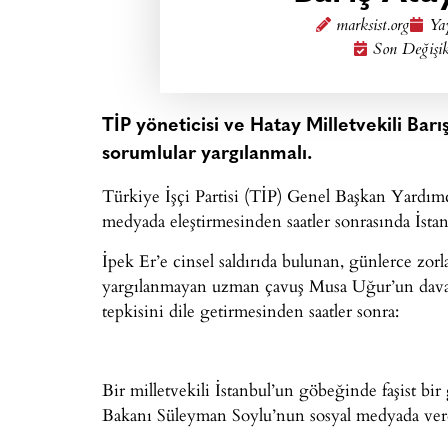
marksist.org
Yay
Son Değişik
TİP yöneticisi ve Hatay Milletvekili Barış 
sorumlular yargılanmalı.
Türkiye İşçi Partisi (TİP) Genel Başkan Yardımc
medyada eleştirmesinden saatler sonrasında İstanb
İpek Er’e cinsel saldırıda bulunan, günlerce zo
yargılanmayan uzman çavuş Musa Uğur’un dava d
tepkisini dile getirmesinden saatler sonra:
Bir milletvekili İstanbul’un göbeğinde faşist bir 
Bakanı Süleyman Soylu’nun sosyal medyada verdi