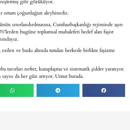
 genişletmiş gibi gözüküyor.
ı bir ortam çoğunluğun aleyhinedir.
ünün sınırlandırılmasına, Cumhurbaşkanlığı rejiminde aşırı
70’lerden bugüne toplumsal muhalefeti hedef alan faşist
nındayız.
, ezilen ve baskı altında tutulan herkesle birlikte faşizme
a tavırları neftet, kutuplaşma ve sistematik şiddet yaratıyor.
n sayısı da her gün artıyor. Umut burada.