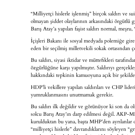
“Milliyetçi hislerle işlenmiş” birçok saldırı ve s
olmayan şiddet olaylarının arkasındaki örgütlü g
Barış Atay’a yapılan faşist saldırı normal, meşr
İçişleri Bakanı ile sosyal medyada polemiğe gire
eden bir seçilmiş milletvekili sokak ortasından çe
Bu saldırı, siyasi iktidar ve müttefikleri tarafınd
özgürlüğüne karşı yapılmıştır. Saldırıyı gerçekleş
hakkındaki tepkinin kamuoyuna açık bir şekilde d
HDP’li vekillere yapılan saldırıları ve CHP lide
yumruklanmasını unutmamak gerekir.
Bu saldırı ilk değildir ve görünüyor ki son da olm
solcu Barış Atay’ın darp edilmesi değil. AKP-MH
kurulduktan bu yana, başta MHP’den ayrılanlar ol
“milliyetçi hislerle” davrandıklarını söyleyen “gr