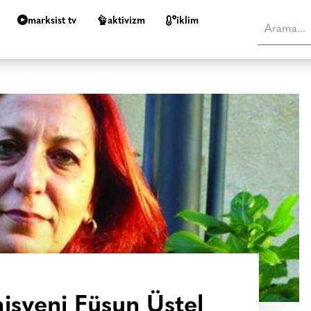
marksist tv
aktivizm
i̇klim
isyeni Füsun Üstel