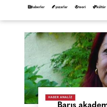
haberler
yazarlar
teori
kültür
HABER ANALIZ
Barış akadem