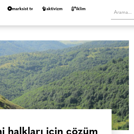
marksist tv
aktivizm
i̇klim
i halkları için çözüm