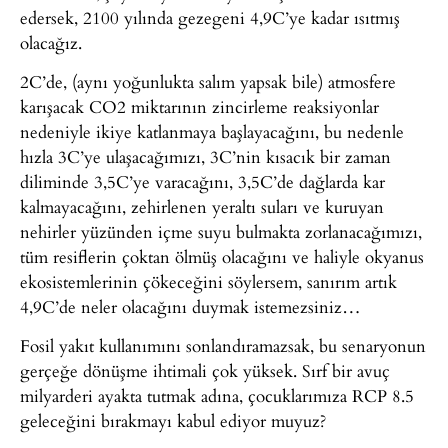
edersek, 2100 yılında gezegeni 4,9C’ye kadar ısıtmış
olacağız.
2C’de, (aynı yoğunlukta salım yapsak bile) atmosfere
karışacak CO2 miktarının zincirleme reaksiyonlar
nedeniyle ikiye katlanmaya başlayacağını, bu nedenle
hızla 3C’ye ulaşacağımızı, 3C’nin kısacık bir zaman
diliminde 3,5C’ye varacağını, 3,5C’de dağlarda kar
kalmayacağını, zehirlenen yeraltı suları ve kuruyan
nehirler yüzünden içme suyu bulmakta zorlanacağımızı,
tüm resiflerin çoktan ölmüş olacağını ve haliyle okyanus
ekosistemlerinin çökeceğini söylersem, sanırım artık
4,9C’de neler olacağını duymak istemezsiniz…
Fosil yakıt kullanımını sonlandıramazsak, bu senaryonun
gerçeğe dönüşme ihtimali çok yüksek. Sırf bir avuç
milyarderi ayakta tutmak adına, çocuklarımıza RCP 8.5
geleceğini bırakmayı kabul ediyor muyuz?