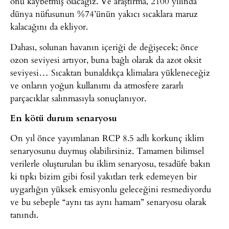
onu kaybetmiş olacağız. Ve araştırma, 2100 yılında
dünya nüfusunun %74’ünün yakıcı sıcaklara maruz
kalacağını da ekliyor.
Dahası, solunan havanın içeriği de değişecek; önce
ozon seviyesi artıyor, buna bağlı olarak da azot oksit
seviyesi… Sıcaktan bunaldıkça klimalara yükleneceğiz
ve onların yoğun kullanımı da atmosfere zararlı
parçacıklar salınmasıyla sonuçlanıyor.
En kötü durum senaryosu
On yıl önce yayımlanan RCP 8.5 adlı korkunç iklim
senaryosunu duymuş olabilirsiniz. Tamamen bilimsel
verilerle oluşturulan bu iklim senaryosu, tesadüfe bakın
ki tıpkı bizim gibi fosil yakıtları terk edemeyen bir
uygarlığın yüksek emisyonlu geleceğini resmediyordu
ve bu sebeple “aynı tas aynı hamam” senaryosu olarak
tanındı.