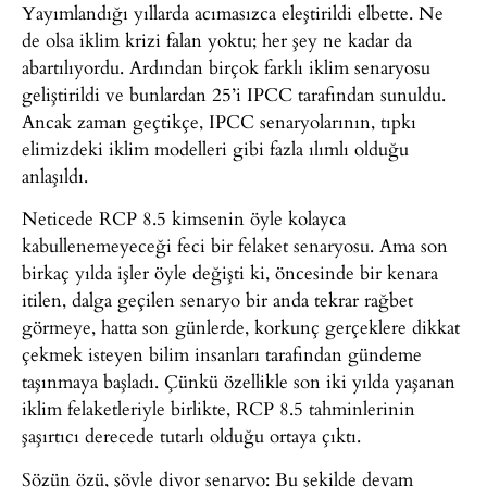
Yayımlandığı yıllarda acımasızca eleştirildi elbette. Ne
de olsa iklim krizi falan yoktu; her şey ne kadar da
abartılıyordu. Ardından birçok farklı iklim senaryosu
geliştirildi ve bunlardan 25’i IPCC tarafından sunuldu.
Ancak zaman geçtikçe, IPCC senaryolarının, tıpkı
elimizdeki iklim modelleri gibi fazla ılımlı olduğu
anlaşıldı.
Neticede RCP 8.5 kimsenin öyle kolayca
kabullenemeyeceği feci bir felaket senaryosu. Ama son
birkaç yılda işler öyle değişti ki, öncesinde bir kenara
itilen, dalga geçilen senaryo bir anda tekrar rağbet
görmeye, hatta son günlerde, korkunç gerçeklere dikkat
çekmek isteyen bilim insanları tarafından gündeme
taşınmaya başladı. Çünkü özellikle son iki yılda yaşanan
iklim felaketleriyle birlikte, RCP 8.5 tahminlerinin
şaşırtıcı derecede tutarlı olduğu ortaya çıktı.
Sözün özü, şöyle diyor senaryo: Bu şekilde devam