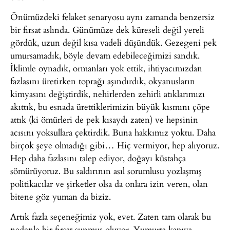
Önümüzdeki felaket senaryosu aynı zamanda benzersiz
bir fırsat aslında. Günümüze dek küreseli değil yereli
gördük, uzun değil kısa vadeli düşündük. Gezegeni pek
umursamadık, böyle devam edebileceğimizi sandık.
İklimle oynadık, ormanları yok ettik, ihtiyacımızdan
fazlasını üretirken toprağı aşındırdık, okyanusların
kimyasını değiştirdik, nehirlerden zehirli atıklarımızı
akıttık, bu esnada ürettiklerimizin büyük kısmını çöpe
attık (ki ömürleri de pek kısaydı zaten) ve hepsinin
acısını yoksullara çektirdik. Buna hakkımız yoktu. Daha
birçok şeye olmadığı gibi… Hiç vermiyor, hep alıyoruz.
Hep daha fazlasını talep ediyor, doğayı küstahça
sömürüyoruz. Bu saldırının asıl sorumlusu yozlaşmış
politikacılar ve şirketler olsa da onlara izin veren, olan
bitene göz yuman da biziz.
Artık fazla seçeneğimiz yok, evet. Zaten tam olarak bu
nedenle bir fırsat sunmuş oluyor. Yumurta kapıya