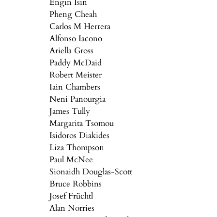
Engin Isin
Pheng Cheah
Carlos M Herrera
Alfonso Iacono
Ariella Gross
Paddy McDaid
Robert Meister
Iain Chambers
Neni Panourgia
James Tully
Margarita Tsomou
Isidoros Diakides
Liza Thompson
Paul McNee
Sionaidh Douglas-Scott
Bruce Robbins
Josef Früchtl
Alan Norries