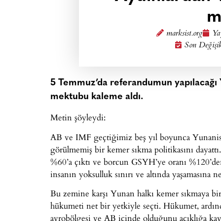
m
marksist.org
Ya
Son Değişi
5 Temmuz’da referandumun yapılacağı Yu
mektubu kaleme aldı.
Metin şöyleydi:
AB ve IMF geçtiğimiz beş yıl boyunca Yunanista
görülmemiş bir kemer sıkma politikasını dayattı
%60’a çıktı ve borcun GSYH’ye oranı %120’den 
insanın yoksulluk sınırı ve altında yaşamasına ne
Bu zemine karşı Yunan halkı kemer sıkmaya bir 
hükumeti net bir yetkiyle seçti. Hükumet, ardı
avrobölgesi ve AB içinde olduğunu açıklığa kavu