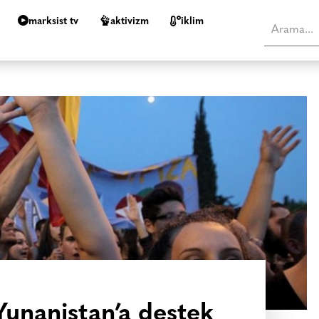
marksist tv
aktivizm
i̇klim
Yunanistan’a destek