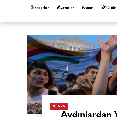
haberler
yazarlar
teori
kültür
DÜNYA
Aydınlardan 