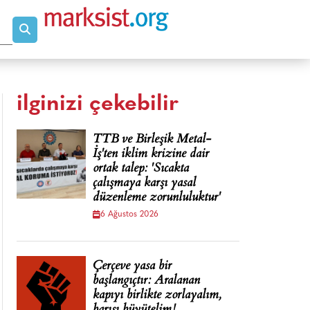
ilginizi çekebilir
TTB ve Birleşik Metal-
İş'ten iklim krizine dair
ortak talep: 'Sıcakta
çalışmaya karşı yasal
düzenleme zorunluluktur'
6 Ağustos 2026
Çerçeve yasa bir
başlangıçtır: Aralanan
kapıyı birlikte zorlayalım,