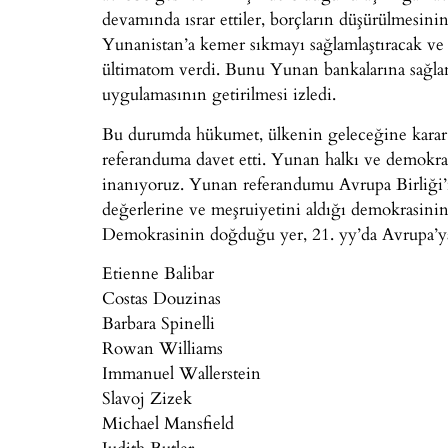
devamında ısrar ettiler, borçların düşürülmesinin
Yunanistan’a kemer sıkmayı sağlamlaştıracak ve
ültimatom verdi. Bunu Yunan bankalarına sağlan
uygulamasının getirilmesi izledi.
Bu durumda hükumet, ülkenin geleceğine karar 
referanduma davet etti. Yunan halkı ve demokra
inanıyoruz. Yunan referandumu Avrupa Birliği’ne
değerlerine ve meşruiyetini aldığı demokrasinin 
Demokrasinin doğduğu yer, 21. yy’da Avrupa’ya 
Etienne Balibar
Costas Douzinas
Barbara Spinelli
Rowan Williams
Immanuel Wallerstein
Slavoj Zizek
Michael Mansfield
Judith Butler