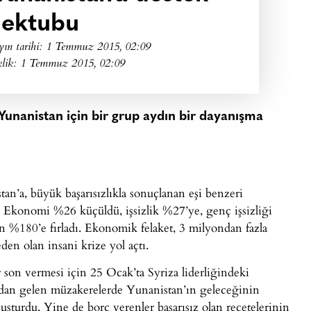
ektubu
yın tarihi:
1 Temmuz 2015, 02:09
klik: 1 Temmuz 2015, 02:09
nanistan için bir grup aydın bir dayanışma
n’a, büyük başarısızlıkla sonuçlanan eşi benzeri
. Ekonomi %26 küçüldü, işsizlik %27’ye, genç işsizliği
%180’e fırladı. Ekonomik felaket, 3 milyondan fazla
den olan insani krize yol açtı.
son vermesi için 25 Ocak’ta Syriza liderliğindeki
ndan gelen müzakerelerde Yunanistan’ın geleceğinin
şturdu. Yine de borç verenler başarısız olan reçetelerinin