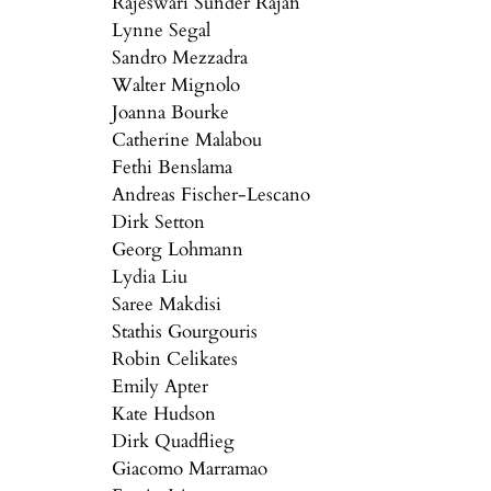
Rajeswari Sunder Rajan
Lynne Segal
Sandro Mezzadra
Walter Mignolo
Joanna Bourke
Catherine Malabou
Fethi Benslama
Andreas Fischer-Lescano
Dirk Setton
Georg Lohmann
Lydia Liu
Saree Makdisi
Stathis Gourgouris
Robin Celikates
Emily Apter
Kate Hudson
Dirk Quadflieg
Giacomo Marramao