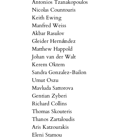
Antonios Tzanakopoulos
Nicolas Countouris
Keith Ewing
Manfred Weiss
Akbar Rasulov
Gleider Hernández
Matthew Happold
Johan van der Walt
Kerem Oktem
Sandra Gonzalez-Bailon
Umut Oszu
Mavluda Sattorova
Gentian Zyberi
Richard Collins
Thomas Skouteris
Thanos Zartaloudis
Aris Katzourakis
Eleni Stamou