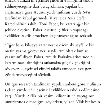
Ancak Vatikan’ın eşcinsel çiftlerin evliliğinin takdis
edilmeyeceğine dair bu açıklaması, yapılan bir
araştırmaya göre Avusturya’da nüfusun yüzde 64’ü
tarafından kabul görmedi. Viyana’da Aziz Stefan
Katedrali’nin rahibi Toni Faber, bu kararı ağır bir
şekilde eleştirdi. Faber, eşcinsel çiftlerin yapacağı
evlilikleri takdis etmekten kaçınmayacağını açıkladı.
“Eğer bana kiliseye zarar vermek için iki sayfalık bir
metin yazma görevi verilseydi, tam olarak bunları
yazardım” diyen Faber, tam da Paskalya arifesinde bu
kararın nasıl alındığını anlamakta güçlük çektiğini
söyleyerek, eşcinsel çiftleri takdis etmeden eve geri
göndermeyeceğini söyledi.
Unique research tarafından yapılan ankete göre, nüfusun
sadece yüzde 13’ü eşcinsel evliliklerin takdis edilmesine
karşı. Yüzde 21’lik bir kesim, kilisenin ne yaptığının
umurlarında olmadığını söylerken, yüzde 3’lük bir kesin