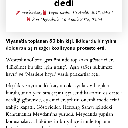
dedi
marksist.org
Yayın tarihi:
16 Aralık 2018, 03:54
Son Değişiklik: 16 Aralık 2018, 03:54
Viyana’da toplanan 50 bin kişi, iktidarda bir yılını
dolduran aşırı sağcı koalisyonu protesto etti.
Westbahnhof tren garı önünde toplanan göstericiler,
‘Hükümet bu ülke için utanç’, ‘Aşırı sağcı hükümete
hayır’ ve ‘Nazilere hayır’ yazılı pankartlar açtı.
Irkçılık ve ayrımcılık karşıtı çok sayıda sivil toplum
kuruluşunun yanı sıra çeşitli işçi sendikalarının da destek
verdiği gösteride, eylemciler, şehrin önemli caddelerini
trafiğe kapattı. Göstericiler, Hofburg Sarayı içindeki
Kahramanlar Meydanı’na yürüdü. Meydanda yapılan
konuşmalarda, hükümetin bir yıl içerisinde toplumu