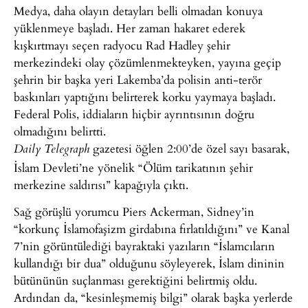
Medya, daha olayın detayları belli olmadan konuya
yüklenmeye başladı. Her zaman hakaret ederek
kışkırtmayı seçen radyocu Rad Hadley şehir
merkezindeki olay çözümlenmekteyken, yayına geçip
şehrin bir başka yeri Lakemba’da polisin anti-terör
baskınları yaptığını belirterek korku yaymaya başladı.
Federal Polis, iddiaların hiçbir ayrıntısının doğru
olmadığını belirtti.
gazetesi öğlen 2:00’de özel sayı basarak,
Daily Telegraph
İslam Devleti’ne yönelik “Ölüm tarikatının şehir
merkezine saldırısı” kapağıyla çıktı.
Sağ görüşlü yorumcu Piers Ackerman, Sidney’in
“korkunç İslamofaşizm girdabına fırlatıldığını” ve Kanal
7’nin görüntülediği bayraktaki yazıların “İslamcıların
kullandığı bir dua” olduğunu söyleyerek, İslam dininin
bütününün suçlanması gerektiğini belirtmiş oldu.
Ardından da, “kesinleşmemiş bilgi” olarak başka yerlerde