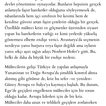
devlet yönetimine oynuyorlar. Bunların hepsinin gerçek
anlamıyla faşist hareketler olduğunu söyleyemesek de,
tabanlarında hem işçi sınıfının bir kesimi hem de
kendine güveni artan faşist çetelerin olduğu bir gerçek.
Özellikle mülteci krizi ve göçmenler üzerinden siyaset
yapan bu hareketlerin varlığı ve kimi yerlerde yükseliş
göstermesi elbette endişe verici. Avusturya’da seçmenin
nerdeyse yarısı burjuva veya faşist değildi ama oyların
yarısı ırkçı aşırı sağın adayı Norbert Hofer’e gitti. Bu,
belki de daha da büyük bir endişe nedeni.
Mültecilerin gelişi Türkiye ile yapılan anlaşmayla
Yunanistan ve Doğu Avrupa’da şimdilik kontrol altına
alınmış gibi görünse de, kriz bu sefer -ve yeniden-
Güney Avrupa ve İtalya’ya kaymaya başladı. Bu durum,
Ege’de geçişleri engellenen mülteciler için bir sorun
olduğu kadar, Avrupa liderleri için de bir kriz.
Mülteciler daha uzun ve tehlikeli geçişlere zorlanırken