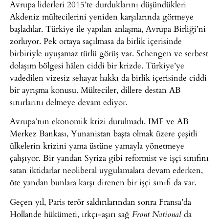
Avrupa liderleri 2015’te durduklarını düşündükleri
Akdeniz mültecilerini yeniden karşılarında görmeye
başladılar. Türkiye ile yapılan anlaşma, Avrupa Birliği’ni
zorluyor. Pek ortaya saçılmasa da birlik içerisinde
birbiriyle uyuşamaz türlü görüş var. Schengen ve serbest
dolaşım bölgesi hâlen ciddi bir krizde. Türkiye’ye
vadedilen vizesiz sehayat hakkı da birlik içerisinde ciddi
bir ayrışma konusu. Mülteciler, dillere destan AB
sınırlarını delmeye devam ediyor.
Avrupa’nın ekonomik krizi durulmadı. IMF ve AB
Merkez Bankası, Yunanistan başta olmak üzere çeşitli
ülkelerin krizini yama üstüne yamayla yönetmeye
çalışıyor. Bir yandan Syriza gibi reformist ve işçi sınıfını
satan iktidarlar neoliberal uygulamalara devam ederken,
öte yandan bunlara karşı direnen bir işçi sınıfı da var.
Geçen yıl, Paris terör saldırılarından sonra Fransa’da
Hollande hükümeti, ırkçı-aşırı sağ
da
Front National