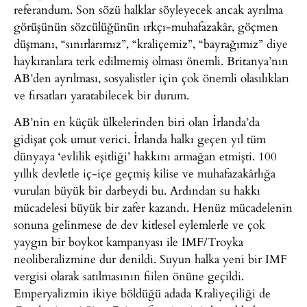
referandum. Son sözü halklar söyleyecek ancak ayrılma
görüşünün sözcülüğünün ırkçı-muhafazakâr, göçmen
düşmanı, “sınırlarımız”, “kraliçemiz”, “bayrağımız” diye
haykıranlara terk edilmemiş olması önemli. Britanya’nın
AB’den ayrılması, sosyalistler için çok önemli olasılıkları
ve fırsatları yaratabilecek bir durum.
AB’nin en küçük ülkelerinden biri olan İrlanda’da
gidişat çok umut verici. İrlanda halkı geçen yıl tüm
dünyaya ‘evlilik eşitliği’ hakkını armağan etmişti. 100
yıllık devletle iç-içe geçmiş kilise ve muhafazakârlığa
vurulan büyük bir darbeydi bu. Ardından su hakkı
mücadelesi büyük bir zafer kazandı. Henüz mücadelenin
sonuna gelinmese de dev kitlesel eylemlerle ve çok
yaygın bir boykot kampanyası ile IMF/Troyka
neoliberalizmine dur denildi. Suyun halka yeni bir IMF
vergisi olarak satılmasının fiilen önüne geçildi.
Emperyalizmin ikiye böldüğü adada Kraliyeçiliği de