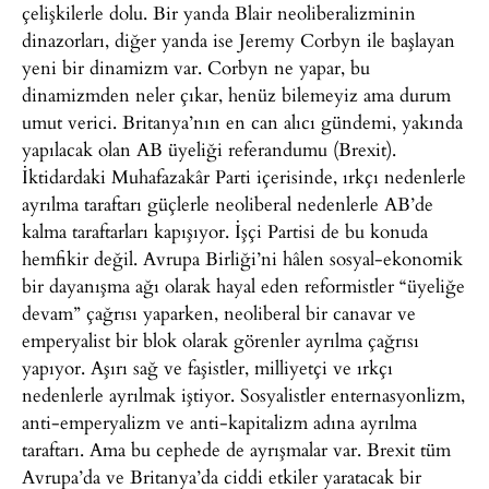
çelişkilerle dolu. Bir yanda Blair neoliberalizminin
dinazorları, diğer yanda ise Jeremy Corbyn ile başlayan
yeni bir dinamizm var. Corbyn ne yapar, bu
dinamizmden neler çıkar, henüz bilemeyiz ama durum
umut verici. Britanya’nın en can alıcı gündemi, yakında
yapılacak olan AB üyeliği referandumu (Brexit).
İktidardaki Muhafazakâr Parti içerisinde, ırkçı nedenlerle
ayrılma taraftarı güçlerle neoliberal nedenlerle AB’de
kalma taraftarları kapışıyor. İşçi Partisi de bu konuda
hemfikir değil. Avrupa Birliği’ni hâlen sosyal-ekonomik
bir dayanışma ağı olarak hayal eden reformistler “üyeliğe
devam” çağrısı yaparken, neoliberal bir canavar ve
emperyalist bir blok olarak görenler ayrılma çağrısı
yapıyor. Aşırı sağ ve faşistler, milliyetçi ve ırkçı
nedenlerle ayrılmak iştiyor. Sosyalistler enternasyonlizm,
anti-emperyalizm ve anti-kapitalizm adına ayrılma
taraftarı. Ama bu cephede de ayrışmalar var. Brexit tüm
Avrupa’da ve Britanya’da ciddi etkiler yaratacak bir