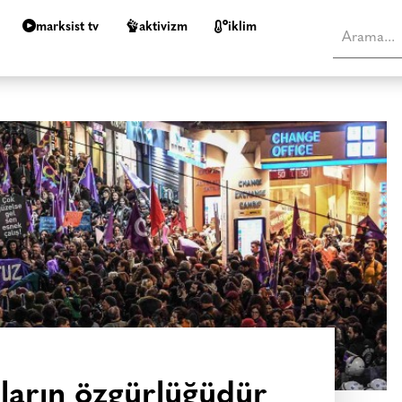
marksist tv
aktivizm
i̇klim
nların özgürlüğüdür