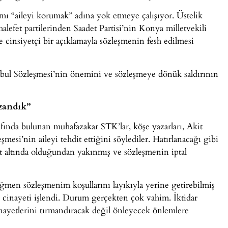
mı “aileyi korumak” adına yok etmeye çalışıyor. Üstelik
alefet partilerinden Saadet Partisi’nin Konya milletvekili
 cinsiyetçi bir açıklamayla sözleşmenin fesh edilmesi
stanbul Sözleşmesi’nin önemini ve sözleşmeye dönük saldırının
zandık”
fında bulunan muhafazakar STK’lar, köşe yazarları, Akit
şmesi’nin aileyi tehdit ettiğini söylediler. Hatırlanacağı gibi
t altında olduğundan yakınmış ve sözleşmenin iptal
ğmen sözleşmenim koşullarını layıkıyla yerine getirebilmiş
cinayeti işlendi. Durum gerçekten çok vahim. İktidar
nayetlerini tırmandıracak değil önleyecek önlemlere