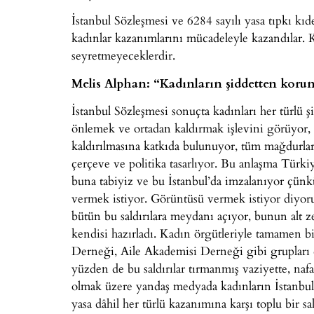
İstanbul Sözleşmesi ve 6284 sayılı yasa tıpkı kı
kadınlar kazanımlarını mücadeleyle kazandılar. 
seyretmeyeceklerdir.
Melis Alphan: “Kadınların şiddetten korun
İstanbul Sözleşmesi sonuçta kadınları her türlü şi
önlemek ve ortadan kaldırmak işlevini görüyor,
kaldırılmasına katkıda bulunuyor, tüm mağdurlar
çerçeve ve politika tasarlıyor. Bu anlaşma Türk
buna tabiyiz ve bu İstanbul’da imzalanıyor çü
vermek istiyor. Görüntüsü vermek istiyor diy
bütün bu saldırılara meydanı açıyor, bunun alt
kendisi hazırladı. Kadın örgütleriyle tamamen b
Derneği, Aile Akademisi Derneği gibi grupları 
yüzden de bu saldırılar tırmanmış vaziyette, nafak
olmak üzere yandaş medyada kadınların İstanbul 
yasa dâhil her türlü kazanımına karşı toplu bir sa