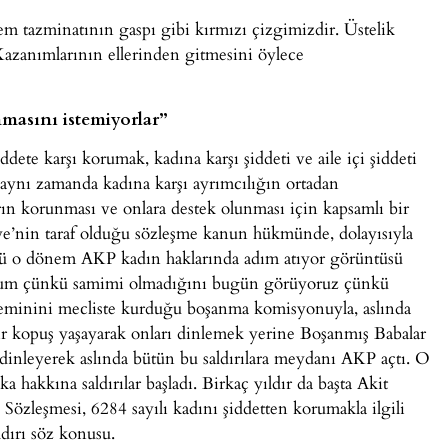
dem tazminatının gaspı gibi kırmızı çizgimizdir. Üstelik
Kazanımlarının ellerinden gitmesini öylece
masını istemiyorlar”
ddete karşı korumak, kadına karşı şiddeti ve aile içi şiddeti
 aynı zamanda kadına karşı ayrımcılığın ortadan
ın korunması ve onlara destek olunması için kapsamlı bir
iye’nin taraf olduğu sözleşme kanun hükmünde, dolayısıyla
nkü o dönem AKP kadın haklarında adım atıyor görüntüsü
orum çünkü samimi olmadığını bugün görüyoruz çünkü
 zeminini mecliste kurduğu boşanma komisyonuyla, aslında
ir kopuş yaşayarak onları dinlemek yerine Boşanmış Babalar
dinleyerek aslında bütün bu saldırılara meydanı AKP açtı. O
a hakkına saldırılar başladı. Birkaç yıldır da başta Akit
Sözleşmesi, 6284 sayılı kadını şiddetten korumakla ilgili
ldırı söz konusu.