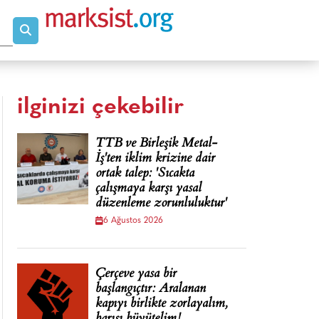
ilginizi çekebilir
TTB ve Birleşik Metal-
İş'ten iklim krizine dair
ortak talep: 'Sıcakta
çalışmaya karşı yasal
düzenleme zorunluluktur'
6 Ağustos 2026
Çerçeve yasa bir
başlangıçtır: Aralanan
kapıyı birlikte zorlayalım,