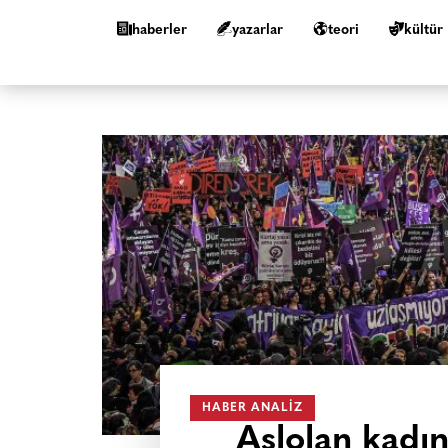
haberler
yazarlar
teori
kültür
HABER ANALIZ
Aslolan kadı