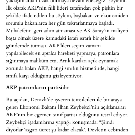
yaklaşımlardan uzak durmaya devam edeceğiz” söylemi.
İlk olarak AKP’nin fiili lideri tarafından çok pişkin bir
şekilde ifade edilen bu söylem, başbakan ve ekonomiden
sorumlu bakanlarca her gün tekrarlanmaya başladı.
Muhalefetin geri adım atmaması ve AK Saray’ın maliyeti
başta olmak üzere kamudaki israfı ısrarlı bir şekilde
gündemde tutması, AKP’lileri seçim zamanı
yapılabilecek en aptalca hareketi yapmaya, patronlara
sığınmaya mahkûm etti. Artık kartları açık oynamak
zorunda kalan AKP, hangi sınıfın hizmetinde, hangi
sınıfa karşı olduğunu gizleyemiyor.
AKP patronların partisidir
Bu açıdan, Denizli’de işveren temsilcileri ile bir araya
gelen Ekonomi Bakanı İlhan Zeybekçi’nin açıklamaları
AKP’nin bir egemen sınıf partisi olduğunu tescil ediyor.
Zeybekçi işadamlarına yaptığı konuşmada, “Şimdi
diyorlar ‘asgari ücret şu kadar olacak’. Devletin cebinden