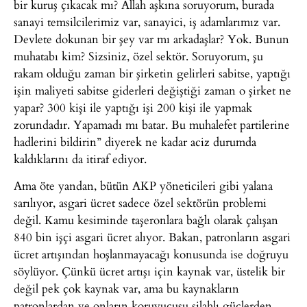
bir kuruş çıkacak mı? Allah aşkına soruyorum, burada
sanayi temsilcilerimiz var, sanayici, iş adamlarımız var.
Devlete dokunan bir şey var mı arkadaşlar? Yok. Bunun
muhatabı kim? Sizsiniz, özel sektör. Soruyorum, şu
rakam olduğu zaman bir şirketin gelirleri sabitse, yaptığı
işin maliyeti sabitse giderleri değiştiği zaman o şirket ne
yapar? 300 kişi ile yaptığı işi 200 kişi ile yapmak
zorundadır. Yapamadı mı batar. Bu muhalefet partilerine
hadlerini bildirin” diyerek ne kadar aciz durumda
kaldıklarını da itiraf ediyor.
Ama öte yandan, bütün AKP yöneticileri gibi yalana
sarılıyor, asgari ücret sadece özel sektörün problemi
değil. Kamu kesiminde taşeronlara bağlı olarak çalışan
840 bin işçi asgari ücret alıyor. Bakan, patronların asgari
ücret artışından hoşlanmayacağı konusunda ise doğruyu
söylüyor. Çünkü ücret artışı için kaynak var, üstelik bir
değil pek çok kaynak var, ama bu kaynakların
patronlardan ve onların koruyucusu silahlı güçlerden