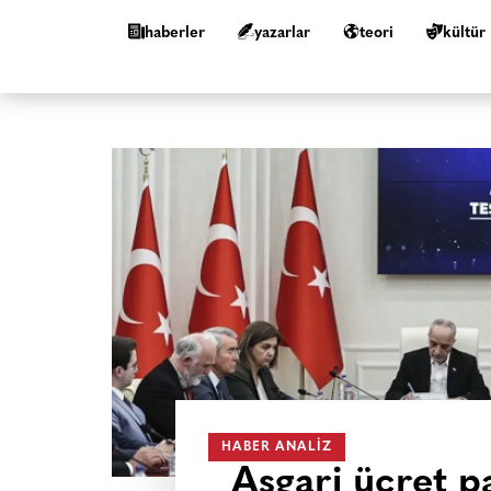
haberler
yazarlar
teori
kültür
HABER ANALIZ
Asgari ücret pa