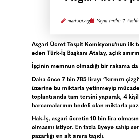
marksist.org
Yayın tarihi:
7 Aralık
Asgari Ücret Tespit Komisyonu’nun ilk top
eden Türk-İş Başkanı Atalay, açlık sınırı
İşçinin memnun olmadığı bir rakama da i
Daha önce 7 bin 785 lirayı “kırmızı çizg
üzerine bu miktarla yetinmeyip mücade
toplantısında tam tersini yaparak, 4 kişil
harcamalarının bedeli olan miktarla pazar
Hak-İş, asgari ücretin 10 bin lira olması
olmasını istiyor. En fazla üyeye sahip se
pazarlığı en alt sınıra taşıdı.