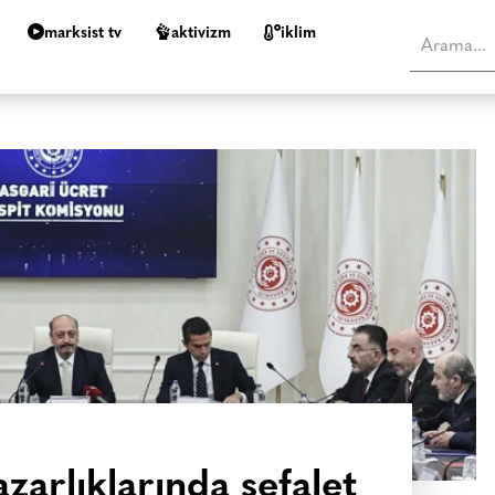
marksist tv
aktivizm
i̇klim
zarlıklarında sefalet