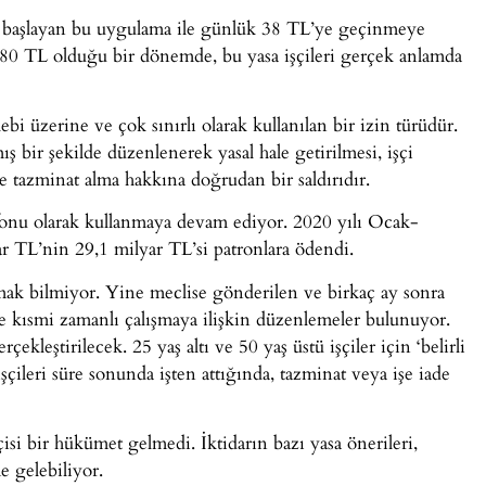
nde başlayan bu uygulama ile günlük 38 TL’ye geçinmeye
lük 80 TL olduğu bir dönemde, bu yasa işçileri gerçek anlamda
ebi üzerine ve çok sınırlı olarak kullanılan bir izin türüdür.
ş bir şekilde düzenlenerek yasal hale getirilmesi, işçi
e tazminat alma hakkına doğrudan bir saldırıdır.
 fonu olarak kullanmaya devam ediyor. 2020 yılı Ocak-
 TL’nin 29,1 milyar TL’si patronlara ödendi.
rmak bilmiyor. Yine meclise gönderilen ve birkaç ay sonra
e kısmi zamanlı çalışmaya ilişkin düzenlemeler bulunuyor.
leştirilecek. 25 yaş altı ve 50 yaş üstü işçiler için ‘belirli
 işçileri süre sonunda işten attığında, tazminat veya işe iade
i bir hükümet gelmedi. İktidarın bazı yasa önerileri,
 gelebiliyor.