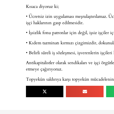
Kısaca diyoruz ki;
• Ücretsiz izin uygulaması meşrulaştırılamaz. Ücr
işçi haklarının gasp edilmesidir.
• İşsizlik fonu patronlar için değil, işsiz işçiler i
• Kıdem tazminatı kırmızı çizgimizdir, dokunu
• Belirli süreli iş sözleşmesi, işverenlerin işçile
Antikapitalistler olarak sendikaları ve işçi örgüt
etmeye çağırıyoruz.
Topyekûn saldırıya karşı topyekûn mücadelenin