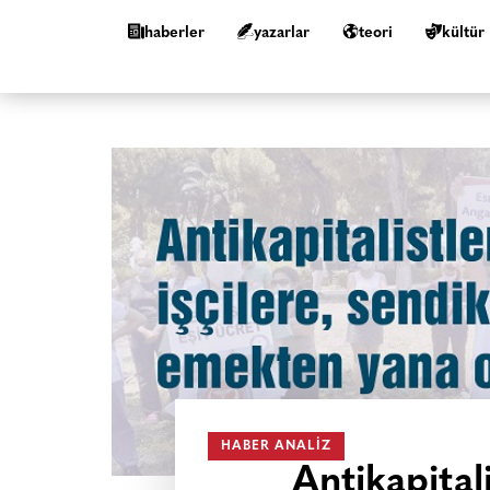
haberler
yazarlar
teori
kültür
HABER ANALIZ
Antikapital