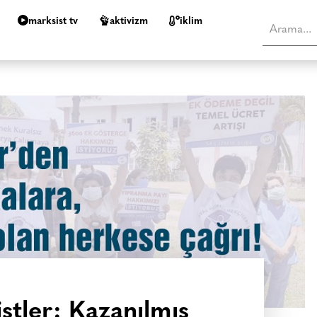
marksist tv
aktivizm
i̇klim
istler: Kazanılmış