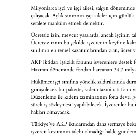
Milyonlarca işçi ve işçi ailesi, salgın dönemi
çalışacak. Açlık sınırının işçi aileler için gün
sefalete mahkûm etmek demektir.
Ücretsiz izin, mevcut yasalarda, ancak işçinin tal
Ücretsiz iznin bu şekilde işverenin keyfine kalmı
sınıfının en temel kazanımlarından olan, ücret v
AKP iktidarı işsizlik fonunu işverenlere destek
Haziran döneminde fondan harcanan 34,7 milyar
Hükümet işçi sınıfına yönelik saldırılarında du
görüşülecek bir pakette, kıdem tazminatı fonu v
Düzenleme ile kıdem tazminatının fona devri gerçek
süreli iş sözleşmesi’ yapılabilecek. İşverenler bu
hakları olmayacak.
Türkiye’ye AKP iktidarından daha sermaye bekçis
işveren kesiminin talebi olmadığı halde gündeme