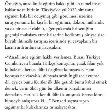
Örneğin, anadilinde eğitim hakkı gibi en temel insan
haklarından birinin Türkiye’de yıl 2022 olmasına
rağmen hâlâ bir öcüymüş gibi görülmesi üzerine
tartışıyorsanız bu kişi ki bir eğitimci, doktor, mühendis
ya da bir esnaf olabilir, eğer yukarıda bahsettiğim
geçmişi muhafaza etmek üzerine kodlanmış biriyse size
büyük ihtimalle tartışma içerisinde şu cevapların bir
kaçını ardı ardına sıralayacaktır:
-“Anadilinde eğitim hakkı verilemez. Burası Türkiye
Cumhuriyeti burada Türkçe konuşulur, yasak falan yok
ki baksana herkes dilini özgürce konuşuyor. Hem
konuşsa ne olacak ki dünyada artık İngilizce evrensel
dil, ayrıca bunu Kürtler ilk dile getirdi bunu kabul etmek
demek, yarın öbür gün bu ülkenin parçalanması
demektir. Her halk kendi dilini konuşmak isterse kimse
kimseyle anlaşamaz ki…” Benzeri saçma sapan
argümanlar kulaklarınızı tırmalayacaktır.