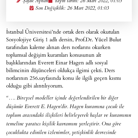
Şafak Ayhan
Yayın tarihi:
26 Mart 2022, 01:03
Son Değişiklik: 26 Mart 2022, 01:03
İstanbul Üniversitesi’nde ortak ders olarak okutulan
Sosyolojiye Giriş 1 adlı dersin, Prof.Dr. Yücel Bulut
tarafından kaleme alınan ders notlarını okurken
toplumsal değişim kuramları konusunun alt
başlıklarından Everett Einar Hagen adlı sosyal
bilimcinin düşünceleri oldukça ilgimi çekti. Ders
notlarının 256.sayfasında konu ile ilgili geçen kısmı
olduğu gibi alıntılıyorum.
“…. Bireysel modeller içinde değerlendirilen bir diğer
düşünür Everett E. Hagen’dir. Hagen kuramına çocuk ile
toplum arasındaki ilişkileri belirleyerek başlar ve kuramının
temeline yaratıcı kişilik kavramını yerleştirir. Ona göre
çocuklukta edinilen izlenimler, yetişkinlik devresinde