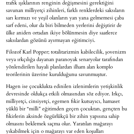
trafik ışıklarının renginin değişmesini gerektiğini
savunan milliyetçi zihinleri, farklı renklerdeki saksıların
sarı kırmızı ve yeşil olanların yan yana gelmemesi çaba
sarf edeni, olur da biri bilmeden yerlerini değiştirir de
ülke aniden ortadan ikiye bölünmesin diye saatlerce
saksılardan gözünü ayırmayan eğitimciyi.
Filozof Karl Popper; totalitarizmin kabilecilik, şovenizm
veya ırkçılığa dayanan paranoyak senaryolar tarafından
yönlendirilen hayali planlardan ilham alan komplo
teorilerinin üzerine kurulduğunu savunmuştur.
Hagen ise çocuklukta edinilen izlenimlerin yetişkinlik
devresinde oldukça etkili olmasından söz ediyor. Irkçı,
milliyetçi, cinsiyetçi, egemen fikir kutsayıcı, hamaset
yüklü bir “milli” eğitimden geçen çocuktan, gençten bu
fikirlerin aksinde özgürlükçü bir zihin yapısına sahip
olmasını beklemek saçma olur. Yaratılan mağarayı
yıkabilmek için o mağarayı var eden koşulları