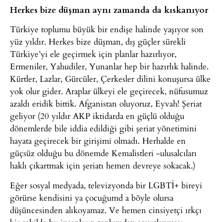
Herkes bize düşman aynı zamanda da kıskanıyor
Türkiye toplumu büyük bir endişe halinde yaşıyor son
yüz yıldır. Herkes bize düşman, dış güçler sürekli
Türkiye’yi ele geçirmek için planlar hazırlıyor,
Ermeniler, Yahudiler, Yunanlar hep bir hazırlık halinde.
Kürtler, Lazlar, Gürcüler, Çerkesler dilini konuşursa ülke
yok olur gider. Araplar ülkeyi ele geçirecek, nüfusumuz
azaldı eridik bittik. Afganistan oluyoruz, Eyvah! Şeriat
geliyor (20 yıldır AKP iktidarda en güçlü olduğu
dönemlerde bile iddia edildiği gibi şeriat yönetimini
hayata geçirecek bir girişimi olmadı. Herhalde en
güçsüz olduğu bu dönemde Kemalistleri -ulusalcıları
haklı çıkartmak için şeriatı hemen devreye sokacak.)
Eğer sosyal medyada, televizyonda bir LGBTİ+ bireyi
görürse kendisini ya çocuğumd a böyle olursa
düşüncesinden alıkoyamaz. Ve hemen cinsiyetçi ırkçı