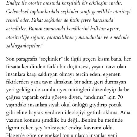
Endişe ile otorite arasında karşılıklı bir etkileşim vardır.
Geleneksel toplumlardaki seçkinler sınıfı genellikle otoriteyi
temsil eder. Fakat seçkinler de fizik çevre karşısında
acizdirler. Bunun sonucunda kendilerini halktan ayırır,
otoriterliğe sığınır, yaratıcılıktan yoksundurlar ve o nedenle
saldırganlaşırlar.”
Son paragrafta “seçkinler” ile ilgili geçen kısım bana, her
fırsatta kendinden farklı bir düşüncesi, yaşam tarzı olan
insanlara karşı saldırgan olmayı tercih eden, egemen
fikirlerden yana tavır almaktan bir adım geri durmayan
yeri geldiğinde cumhuriyet mitingleri düzenleyip darbe
çağrısı yaparak ordu göreve diyen, “andımız” için 70
yaşındaki insanlara siyah okul önlüğü giydirip çocuk
gibi eline bayrak verdiren ideolojiyi getirdi aklıma. Ama
yazının konusu şimdilik bu değil. Benim bu metinde
ilgimi çeken şey ‘anksiyete’ endişe kavramı oldu.
Hagen’e göre geleneksel toplumlarda insanlar yeni