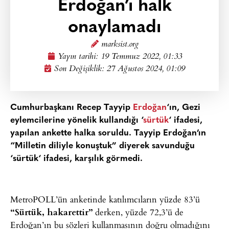
Erdoğan’ı halk
onaylamadı
marksist.org
Yayın tarihi:
19 Temmuz 2022, 01:33
Son Değişiklik: 27 Ağustos 2024, 01:09
Cumhurbaşkanı Recep Tayyip
Erdoğan
‘ın, Gezi
eylemcilerine yönelik kullandığı ‘
sürtük
‘ ifadesi,
yapılan ankette halka soruldu. Tayyip Erdoğan’ın
“Milletin diliyle konuştuk”
diyerek savunduğu
‘
sürtük
‘ ifadesi, karşılık görmedi.
MetroPOLL’ün anketinde katılımcıların yüzde 83’ü
“Sürtük, hakarettir”
derken, yüzde 72,3’ü de
Erdoğan’ın bu sözleri kullanmasının doğru olmadığını