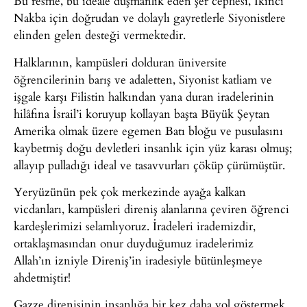
Bu resme, bu ideale düşmanlık eden şer cephesi, İkinci
Nakba için doğrudan ve dolaylı gayretlerle Siyonistlere
elinden gelen desteği vermektedir.
Halklarının, kampüsleri dolduran üniversite
öğrencilerinin barış ve adaletten, Siyonist katliam ve
işgale karşı Filistin halkından yana duran iradelerinin
hilâfına İsrail’i koruyup kollayan başta Büyük Şeytan
Amerika olmak üzere egemen Batı bloğu ve pusulasını
kaybetmiş doğu devletleri insanlık için yüz karası olmuş;
allayıp pulladığı ideal ve tasavvurları çöküp çürümüştür.
Yeryüzünün pek çok merkezinde ayağa kalkan
vicdanları, kampüsleri direniş alanlarına çeviren öğrenci
kardeşlerimizi selamlıyoruz. İradeleri irademizdir,
ortaklaşmasından onur duyduğumuz iradelerimiz
Allah’ın izniyle Direniş’in iradesiyle bütünleşmeye
ahdetmiştir!
Gazze direnişinin insanlığa bir kez daha yol göstermek