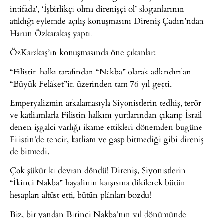
intifada’, ‘İşbirlikçi olma direnişçi ol’ sloganlarının
atıldığı eylemde açılış konuşmasını Direniş Çadırı’ndan
Harun Özkarakaş yaptı.
ÖzKarakaş’ın konuşmasında öne çıkanlar:
“Filistin halkı tarafından “Nakba” olarak adlandırılan
“Büyük Felâket”in üzerinden tam 76 yıl geçti.
Emperyalizmin arkalamasıyla Siyonistlerin tedhiş, terör
ve katliamlarla Filistin halkını yurtlarından çıkarıp İsrail
denen işgalci varlığı ikame ettikleri dönemden bugüne
Filistin’de tehcir, katliam ve gasp bitmediği gibi direniş
de bitmedi.
Çok şükür ki devran döndü! Direniş, Siyonistlerin
“İkinci Nakba” hayalinin karşısına dikilerek bütün
hesapları altüst etti, bütün plânları bozdu!
Biz, bir yandan Birinci Nakba’nın yıl dönümünde