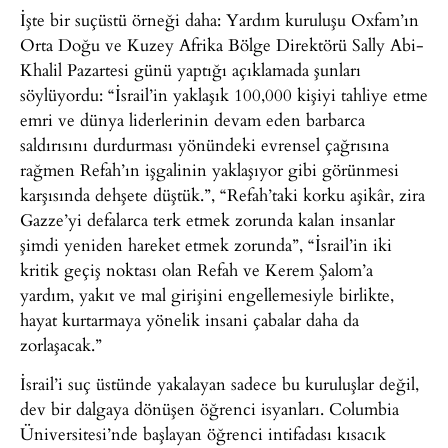
İşte bir suçüstü örneği daha: Yardım kuruluşu Oxfam’ın
Orta Doğu ve Kuzey Afrika Bölge Direktörü Sally Abi-
Khalil Pazartesi günü yaptığı açıklamada şunları
söylüyordu: “İsrail’in yaklaşık 100,000 kişiyi tahliye etme
emri ve dünya liderlerinin devam eden barbarca
saldırısını durdurması yönündeki evrensel çağrısına
rağmen Refah’ın işgalinin yaklaşıyor gibi görünmesi
karşısında dehşete düştük.”, “Refah’taki korku aşikâr, zira
Gazze’yi defalarca terk etmek zorunda kalan insanlar
şimdi yeniden hareket etmek zorunda”, “İsrail’in iki
kritik geçiş noktası olan Refah ve Kerem Şalom’a
yardım, yakıt ve mal girişini engellemesiyle birlikte,
hayat kurtarmaya yönelik insani çabalar daha da
zorlaşacak.”
İsrail’i suç üstünde yakalayan sadece bu kuruluşlar değil,
dev bir dalgaya dönüşen öğrenci isyanları. Columbia
Üniversitesi’nde başlayan öğrenci intifadası kısacık