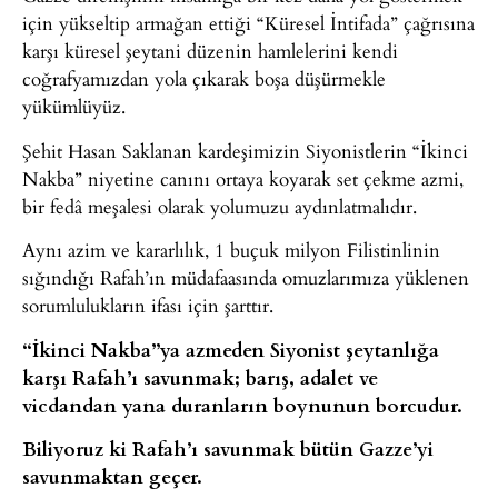
için yükseltip armağan ettiği “Küresel İntifada” çağrısına
karşı küresel şeytani düzenin hamlelerini kendi
coğrafyamızdan yola çıkarak boşa düşürmekle
yükümlüyüz.
Şehit Hasan Saklanan kardeşimizin Siyonistlerin “İkinci
Nakba” niyetine canını ortaya koyarak set çekme azmi,
bir fedâ meşalesi olarak yolumuzu aydınlatmalıdır.
Aynı azim ve kararlılık, 1 buçuk milyon Filistinlinin
sığındığı Rafah’ın müdafaasında omuzlarımıza yüklenen
sorumlulukların ifası için şarttır.
“İkinci Nakba”ya azmeden Siyonist şeytanlığa
karşı Rafah’ı savunmak; barış, adalet ve
vicdandan yana duranların boynunun borcudur.
Biliyoruz ki Rafah’ı savunmak bütün Gazze’yi
savunmaktan geçer.